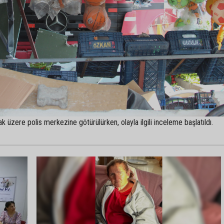
k üzere polis merkezine götürülürken, olayla ilgili inceleme başlatıldı.