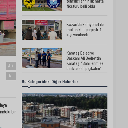
temsilcilerinin ilk hafta
fikstürü belli oldu
Kozan’da kamyonet ile
motosiklet çarpıştı: 1
kişi yaralandı
Karataş Belediye
Başkanı Ali Bedrettin
Karataş: “Sahillerimize
A+
birlikte sahip çıkalım”
A-
Bu Kategorideki Diğer Haberler
Pozantı’da İlçe
Jandarma Komutanlığı
ekipleri vatandaşları
dijital dolandırıcılığa
karşı uyardı
iaya
Adana Lezzet Festivali
ndeki bir
için stratejik hazırlık
toplantısı yapıldı