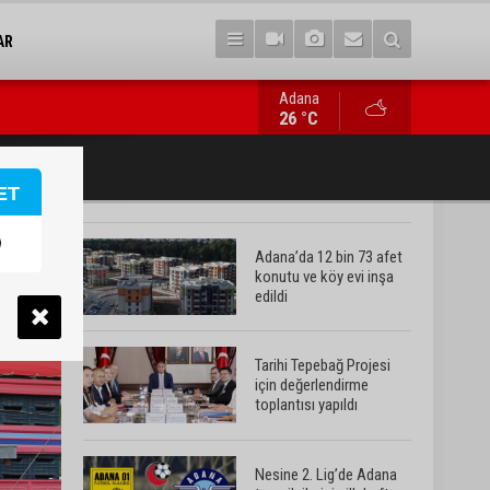
AR
Adana
Nesine 2. Lig’de Adana temsilcilerinin ilk hafta fikstürü belli ol
26 °C
ET
Adana’da 12 bin 73 afet
konutu ve köy evi inşa
edildi
Tarihi Tepebağ Projesi
için değerlendirme
toplantısı yapıldı
Nesine 2. Lig’de Adana