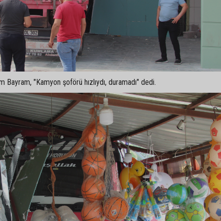
em Bayram, "Kamyon şoförü hızlıydı, duramadı" dedi.