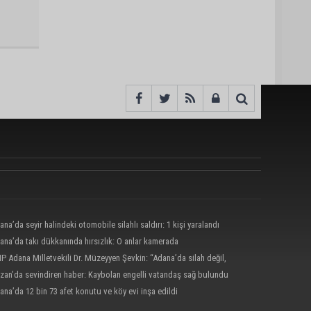
ana’da seyir halindeki otomobile silahlı saldırı: 1 kişi yaralandı
ana’da takı dükkanında hırsızlık: O anlar kamerada
P Adana Milletvekili Dr. Müzeyyen Şevkin: “Adana’da silah değil,
 hakkı korunmalı”
zan’da sevindiren haber: Kaybolan engelli vatandaş sağ bulundu
ana’da 12 bin 73 afet konutu ve köy evi inşa edildi