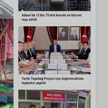
Adana’da 478 yıllık
Kemeraltı Camii’nde
Adana’da 12 bin 73 afet konutu ve köy evi
sprey boya krizi:
inşa edildi
Vatandaşlar denetimlerin
artırılmasını istedi
Adana’ya acı haber:
Adanalı polis memuru
İstanbul’daki kazada
hayatını kaybetti
Feke Belediyesi’nden
Çondu Mahallesi’nde yol
çalışması
Tarihi Tepebağ Projesi için değerlendirme
toplantısı yapıldı