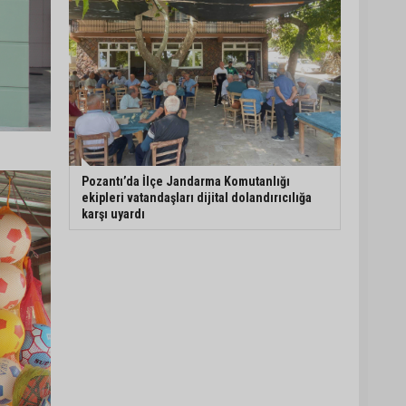
Pozantı’da İlçe Jandarma Komutanlığı
ekipleri vatandaşları dijital dolandırıcılığa
karşı uyardı