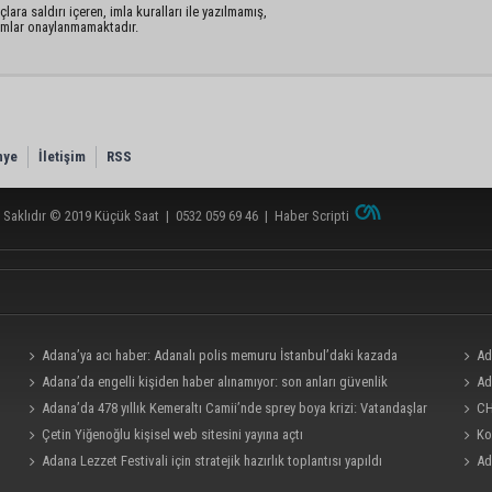
lara saldırı içeren, imla kuralları ile yazılmamış,
rumlar onaylanmamaktadır.
nye
İletişim
RSS
 Saklıdır © 2019
Küçük Saat
|
0532 059 69 46
|
Haber Scripti
Adana’ya acı haber: Adanalı polis memuru İstanbul’daki kazada
Ad
hayatını kaybetti
Adana’da engelli kişiden haber alınamıyor: son anları güvenlik
Ad
kamerasına yansıdı.
Adana’da 478 yıllık Kemeraltı Camii’nde sprey boya krizi: Vatandaşlar
CH
denetimlerin artırılmasını istedi
Çetin Yiğenoğlu kişisel web sitesini yayına açtı
yaşam
Ko
Adana Lezzet Festivali için stratejik hazırlık toplantısı yapıldı
Ad