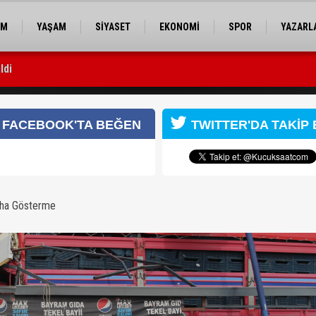
EM
YAŞAM
SİYASET
EKONOMİ
SPOR
YAZARL
sı yapıldı
daldı: 1 kişi yaralandı
FACEBOOK'TA BEĞEN
TWITTER'DA TAKİP 
aha Gösterme