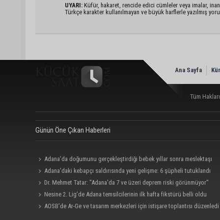
UYARI:
Küfür, hakaret, rencide edici cümleler veya imalar, inanç
Türkçe karakter kullanılmayan ve büyük harflerle yazılmış yo
Ana Sayfa
Kü
Tüm Hakları
Günün Öne Çıkan Haberleri
Adana’da doğumunu gerçekleştirdiği bebek yıllar sonra meslektaşı
oldu: “Bu çok gurur verici”
Adana’daki kebapçı saldırısında yeni gelişme: 6 şüpheli tutuklandı
Dr. Mehmet Tatar: "Adana'da 7 ve üzeri deprem riski görünmüyor"
Nesine 2. Lig’de Adana temsilcilerinin ilk hafta fikstürü belli oldu
AOSB’de Ar-Ge ve tasarım merkezleri için istişare toplantısı düzenledi