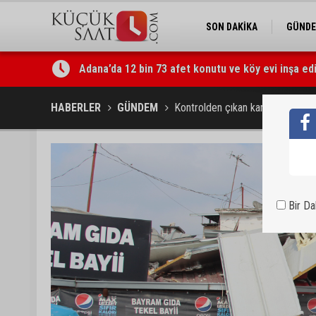
SON DAKİKA
GÜND
Tarihi Tepebağ Projesi için değerlendirme toplantı
HABERLER
GÜNDEM
Kontrolden çıkan kamyon bakkala 
Bir D