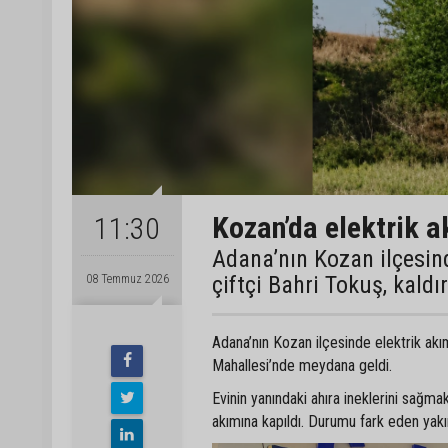
Kozan’da elektrik a
11:30
Adana’nın Kozan ilçesin
çiftçi Bahri Tokuş, kaldı
08 Temmuz 2026
Adana’nın Kozan ilçesinde elektrik akım
Mahallesi’nde meydana geldi.
Evinin yanındaki ahıra ineklerini sağm
akımına kapıldı. Durumu fark eden yakın