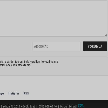
lara saldırı içeren, imla kuralları ile yazılmamış,
rumlar onaylanmamaktadır.
nye
İletişim
RSS
 Saklıdır © 2019
Küçük Saat
|
0532 059 69 46
|
Haber Scripti