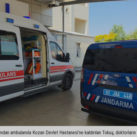
rdından ambulansla Kozan Devlet Hastanesi’ne kaldırılan Tokuş, doktorların