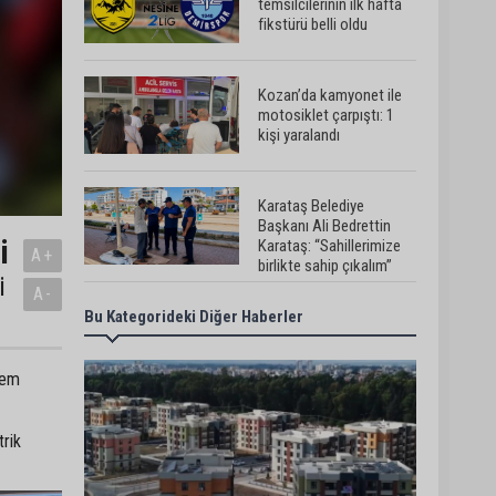
temsilcilerinin ilk hafta
fikstürü belli oldu
Kozan’da kamyonet ile
motosiklet çarpıştı: 1
kişi yaralandı
Karataş Belediye
Başkanı Ali Bedrettin
i
Karataş: “Sahillerimize
A+
birlikte sahip çıkalım”
i
A-
Bu Kategorideki Diğer Haberler
Pozantı’da İlçe
Jandarma Komutanlığı
ekipleri vatandaşları
dijital dolandırıcılığa
İdem
karşı uyardı
Adana Lezzet Festivali
trik
için stratejik hazırlık
toplantısı yapıldı