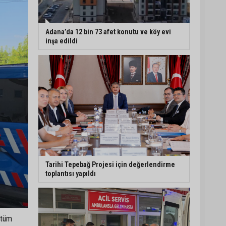
Adana’da 478 yıllık
Kemeraltı Camii’nde
Adana’da 12 bin 73 afet konutu ve köy evi
sprey boya krizi:
inşa edildi
Vatandaşlar denetimlerin
artırılmasını istedi
Adana’ya acı haber:
Adanalı polis memuru
İstanbul’daki kazada
hayatını kaybetti
Feke Belediyesi’nden
Çondu Mahallesi’nde yol
çalışması
Tarihi Tepebağ Projesi için değerlendirme
toplantısı yapıldı
 tüm