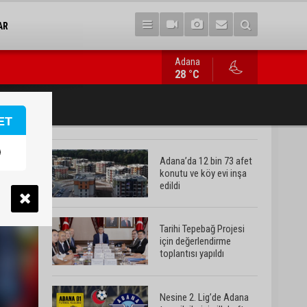
AR
Adana
Nesine 2. Lig’de Adana temsilcilerinin ilk hafta fikstürü belli ol
28 °C
ET
Adana’da 12 bin 73 afet
konutu ve köy evi inşa
edildi
Tarihi Tepebağ Projesi
için değerlendirme
toplantısı yapıldı
Nesine 2. Lig’de Adana