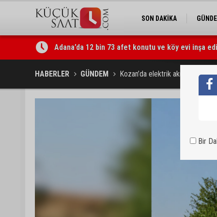
SON DAKİKA
GÜND
Adana’da 12 bin 73 afet konutu ve köy evi inşa edi
Tarihi Tepebağ Projesi için değerlendirme toplantı
HABERLER
GÜNDEM
Kozan’da elektrik akımına kapılan 
Bir D