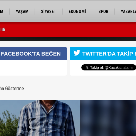
EM
YAŞAM
SİYASET
EKONOMİ
SPOR
YAZARL
ldi
sı yapıldı
çiftçi hayatını kaybetti
FACEBOOK'TA BEĞEN
TWITTER'DA TAKİP 
aha Gösterme