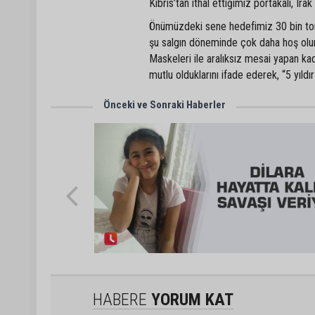
Kıbrıs’tan ithal ettiğimiz portakalı, Ira
Önümüzdeki sene hedefimiz 30 bin ton.
şu salgın döneminde çok daha hoş olur
Maskeleri ile aralıksız mesai yapan ka
mutlu olduklarını ifade ederek, “5 yıldı
Önceki ve Sonraki Haberler
HABERE
YORUM KAT