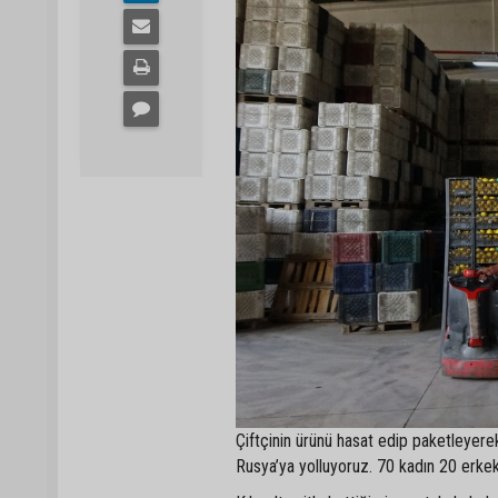
Çiftçinin ürünü hasat edip paketleyerek
Rusya’ya yolluyoruz. 70 kadın 20 erkek