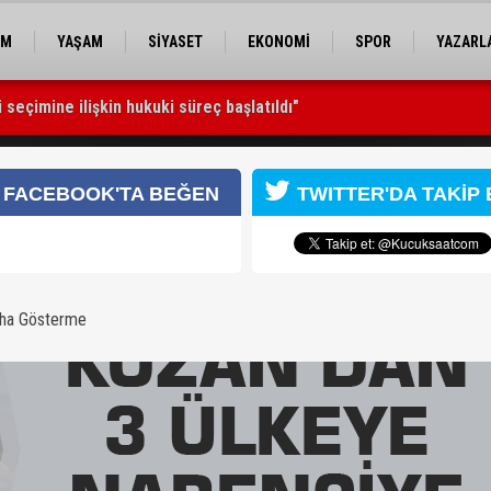
EM
YAŞAM
SİYASET
EKONOMİ
SPOR
YAZARL
seçimine ilişkin hukuki süreç başlatıldı"
raya geldi
racatı
FACEBOOK'TA BEĞEN
TWITTER'DA TAKİP 
aha Gösterme