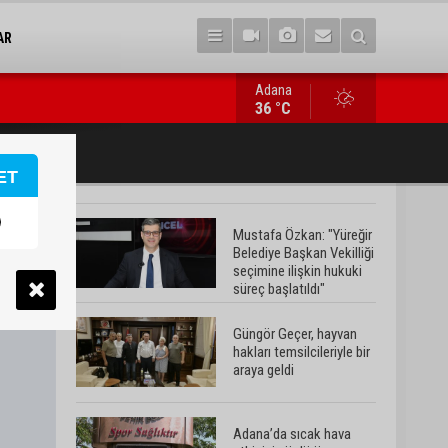
AR
Adana
Adana’da sıcak hava etkisini sürdürüyor: Termometreler 38 de
36 °C
ET
Mustafa Özkan: "Yüreğir
Belediye Başkan Vekilliği
seçimine ilişkin hukuki
süreç başlatıldı"
Güngör Geçer, hayvan
hakları temsilcileriyle bir
araya geldi
Adana’da sıcak hava