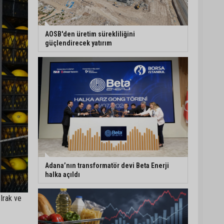
ASKİ'den Bakımyurdu
Caddesi'nde içme suyu
⁠AOSB'den üretim sürekliliğini
altyapısına güçlü yatırım
güçlendirecek yatırım
Müzeyyen Şevkin: "Yolcu
garantisi verilen
havalimanında 100
emekçi neden işten
çıkarılıyor?"
Büyükşehir açıkladı:
Yasaklı ırk köpeğe
mevzuat kapsamında
işlem yapıldı
Adana’nın transformatör devi Beta Enerji
halka açıldı
 Irak ve