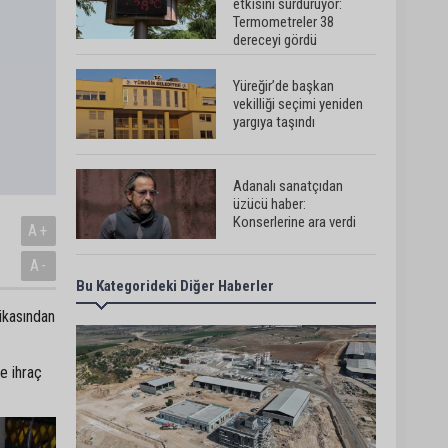
etkisini sürdürüyor:
Termometreler 38
dereceyi gördü
Yüreğir’de başkan
vekilliği seçimi yeniden
yargıya taşındı
Adanalı sanatçıdan
üzücü haber:
Konserlerine ara verdi
A+
A-
Bu Kategorideki Diğer Haberler
Büyükşehirden üreticiye
168 adet süt sağım
ikasından
makinesi
ye ihraç
Ayhan Barut: "Sıcaklar
yaşam hakkını tehdit
ediyor"