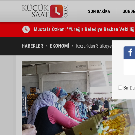
SON DAKİKA
GÜND
Mustafa Özkan: "Yüreğir Belediye Başkan Vekilliği 
Güngör Geçer, hayvan hakları temsilcileriyle bir a
HABERLER
EKONOMİ
Kozan’dan 3 ülkeye narenciye ih
Bir D