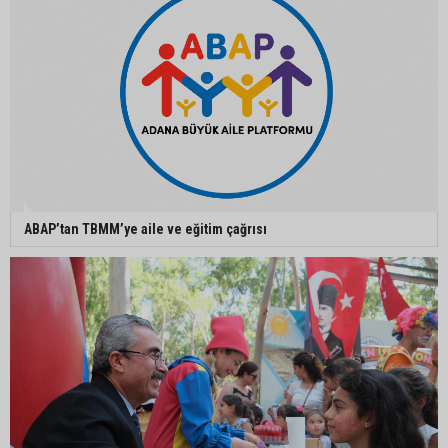
öldürüldüğü silahlı kavganın görüntüleri ortaya
çıktı
İmamoğlu’nda hijyen ve etiket kontrolü
Mustafa Özkan: "Yüreğir Belediye Başkan
Vekilliği seçimine ilişkin hukuki süreç başlatıldı"
ABAP’tan TBMM’ye aile ve eğitim çağrısı