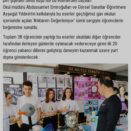
pet şişeden tavus kuşu ise bu eserlerden bazıları.
Okul müdürü Abdussamet Emiroğulları ve Görsel Sanatlar Öğretmeni
Ayşegül Yıldırım'ın katkılarıyla bu eserler geçtiğimiz gün okulun
içerisinde açılan ‘Atıklarım Değerleniyor’ isimli sergiyle öğrencilerin
beğenisine sunuldu.
Toplam 38 öğrencinin yaptığı bu eserler okuldaki diğer öğrenciler
tarafından ilerleyen günlerde oylanacak vedereceye giren ilk 20
öğrenci yabancı dillerini geliştirip deneyim kazanmak üzere yurt
dışına gönderilecek.