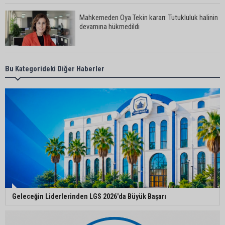
Mahkemeden Oya Tekin kararı: Tutukluluk halinin
devamına hükmedildi
Adana’da taziye evinde silahlı kavga kamerada:
Bu Kategorideki Diğer Haberler
Çok sayıda polis ekibi olay yerine sevk edildi
Adana’da parktaki OED cihazını çalan şüpheli
tutuklandı
Seyhan’da fırın ve pastanelere hijyen denetimi
gerçekleştirildi
Geleceğin Liderlerinden LGS 2026'da Büyük Başarı
Eski polis memuru Ergün Karakaya’nın