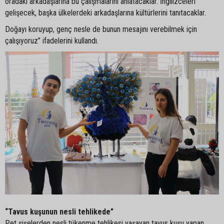
oradaki arkadaşlarına bu çalışmalarını anlatacaklar. İngilizceleri
gelişecek, başka ülkelerdeki arkadaşlarına kültürlerini tanıtacaklar.
Doğayı koruyup, genç nesle de bunun mesajını verebilmek için
çalışıyoruz” ifadelerini kullandı.
“Tavus kuşunun nesli tehlikede”
Pet şişelerden nesli tükenme tehlikesi yaşayan tavus kuşu yapan