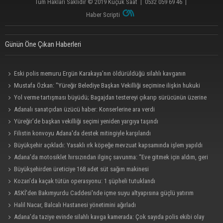
Tüm Hakları Saklıdır © 2019
Küçük Saat
|
0532 059 69 46
|
Haber Scripti
Günün Öne Çıkan Haberleri
Eski polis memuru Ergün Karakaya’nın öldürüldüğü silahlı kavganın
görüntüleri ortaya çıktı
Mustafa Özkan: "Yüreğir Belediye Başkan Vekilliği seçimine ilişkin hukuki
süreç başlatıldı"
Yol verme tartışması büyüdü; Bagajdan testereyi çıkarıp sürücünün üzerine
yürüdü
Adanalı sanatçıdan üzücü haber: Konserlerine ara verdi
Yüreğir’de başkan vekilliği seçimi yeniden yargıya taşındı
Filistin konvoyu Adana'da destek mitingiyle karşılandı
Büyükşehir açıkladı: Yasaklı ırk köpeğe mevzuat kapsamında işlem yapıldı
Adana’da motosiklet hırsızından ilginç savunma: “Eve gitmek için aldım, geri
verecektim”
Büyükşehirden üreticiye 168 adet süt sağım makinesi
Kozan’da kaçak tütün operasyonu: 1 şüpheli tutuklandı
ASKİ'den Bakımyurdu Caddesi'nde içme suyu altyapısına güçlü yatırım
Halil Nacar, Balcalı Hastanesi yönetimini ağırladı
Adana’da taziye evinde silahlı kavga kamerada: Çok sayıda polis ekibi olay