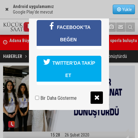
Android uygulamamız
Yükle
Google Play'de mevcut
FACEBOOK'TA
BEĞEN
Beşiktaş dosyasında iki tahliye: Özcan Zenger ve Utku Caner Çaykar
bırakıldı
Liseliler atıkları sanat eserine dönüştürdü
HABERLER
EĞİTİM
TWITTER'DA TAKİP
ET
Bir Daha Gösterme
15:28
26 Şubat 2020