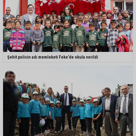
Şehit polisin adı memleketi Feke’de okula verildi