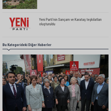
Yeni Parti’nin Sarıçam ve Karataş teşkilatları
oluşturuldu
Feke Belediye Başkanı Cömert Özen, Adana
Bu Kategorideki Diğer Haberler
Valisi Mustafa Yavuz’u makamında ziyaret etti
Yeni Parti Çukurova kurucu ilçe başkanı Ümit Arif
Özsoy oldu
Enerji ve Tabii Kaynaklar Bakanı Alparslan
Bayraktar: “Ceyhan’ı Rotterdam’a çevirebiliriz”