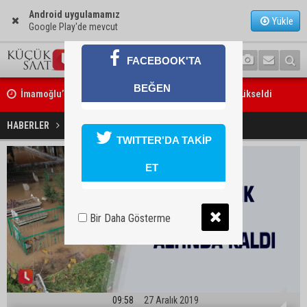
Android uygulamamız
Yükle
Google Play'de mevcut
FACEBOOK'TA
İmamoğlu’ndaki göçükte acı bilanço: can kaybı 2’ye yükseldi
BEĞEN
Feke’de motosiklet ağaca çarptı: 1 kişi hayatını kaybetti
Mezarlık sular altında kaldı
HABERLER
YAŞAM
TWITTER'DA TAKİP
ET
Bir Daha Gösterme
09:58
27 Aralık 2019