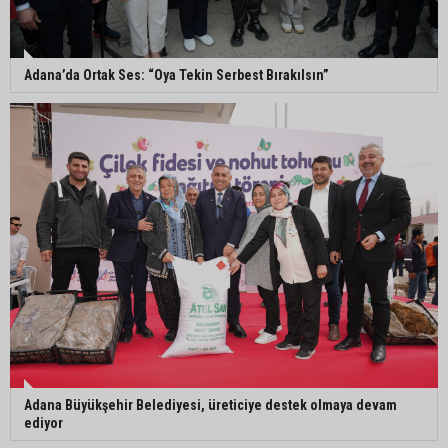
Başkan Ali Bedrettin Karataş’tan sahiller için
duyarlılık çağrısı
Adana’da Ortak Ses: “Oya Tekin Serbest Bırakılsın”
MHP Adana İl Başkanı Hakan Yıldırım:
“Liderimize dil uzatmak sizin haddinize değildir”
Adanalı 13 yaşındaki Ela Nur şelalede hayatını
kaybetti
Adana Büyükşehir Belediyesi, üreticiye destek olmaya devam
ediyor