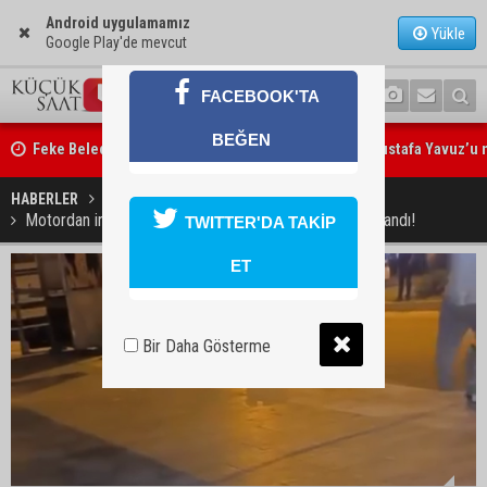
Android uygulamamız
Yükle
Google Play'de mevcut
Feke Belediye Başkanı Cömert Özen, Adana Valisi Mustafa Yavuz’u
FACEBOOK'TA
ziyaret etti
BEĞEN
Yeni Parti Çukurova kurucu ilçe başkanı Ümit Arif Özsoy oldu
HABERLER
GÜNDEM
Motordan indirilip feci şekilde darp edildi! 2 kişi tutuklandı!
TWITTER'DA TAKİP
ET
Bir Daha Gösterme