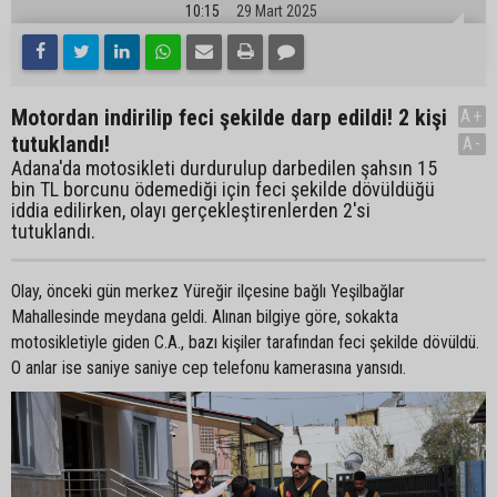
10:15
29 Mart 2025
Motordan indirilip feci şekilde darp edildi! 2 kişi
A+
tutuklandı!
A-
Adana'da motosikleti durdurulup darbedilen şahsın 15
bin TL borcunu ödemediği için feci şekilde dövüldüğü
iddia edilirken, olayı gerçekleştirenlerden 2'si
tutuklandı.
Olay, önceki gün merkez Yüreğir ilçesine bağlı Yeşilbağlar
Mahallesinde meydana geldi. Alınan bilgiye göre, sokakta
motosikletiyle giden C.A., bazı kişiler tarafından feci şekilde dövüldü.
O anlar ise saniye saniye cep telefonu kamerasına yansıdı.