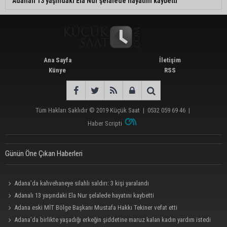
Adanalı 13 yaşındaki Ela Nur şelalede hayatını kaybetti
Ana Sayfa
İletişim
Künye
RSS
Tüm Hakları Saklıdır © 2019
Küçük Saat
|
0532 059 69 46
|
Haber Scripti
Günün Öne Çıkan Haberleri
Adana’da kahvehaneye silahlı saldırı: 3 kişi yaralandı
Adanalı 13 yaşındaki Ela Nur şelalede hayatını kaybetti
Adana eski MİT Bölge Başkanı Mustafa Hakkı Tekiner vefat etti
Adana’da birlikte yaşadığı erkeğin şiddetine maruz kalan kadın yardım istedi