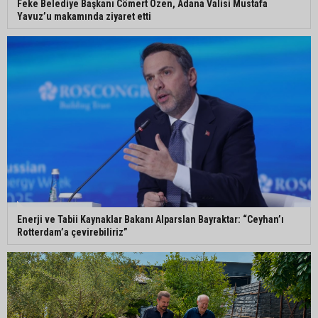
Kozan’da üreticilere yangın ve anız uyarısı
Feke Belediye Başkanı Cömert Özen, Adana Valisi Mustafa
Yavuz’u makamında ziyaret etti
Ceyhan’da yağlık ayçiçeği hasadı başladı
Yedigöze’deki göçüğün nedeni belli oldu
Enerji ve Tabii Kaynaklar Bakanı Alparslan Bayraktar: “Ceyhan’ı
Rotterdam’a çevirebiliriz”