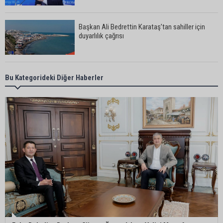
Başkan Ali Bedrettin Karataş’tan sahiller için
duyarlılık çağrısı
MHP Adana İl Başkanı Hakan Yıldırım:
Bu Kategorideki Diğer Haberler
“Liderimize dil uzatmak sizin haddinize değildir”
Adanalı 13 yaşındaki Ela Nur şelalede hayatını
kaybetti
Adanalı NASA astronotu Deniz Burnham uzaya
gidiyor