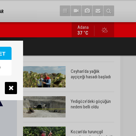
AR
Adana
Kozan’da turunçgil zararlısına karşı biyolojik mücadele
37 °C
ET
Ceyhan’da yağlık
ayçiçeği hasadı başladı
Yedigöze’deki göçüğün
nedeni belli oldu
Kozan’da turunçgil