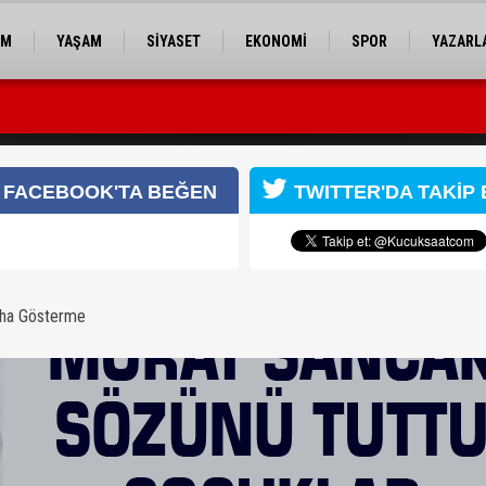
EM
YAŞAM
SİYASET
EKONOMİ
SPOR
YAZARL
FACEBOOK'TA BEĞEN
TWITTER'DA TAKİP 
aha Gösterme