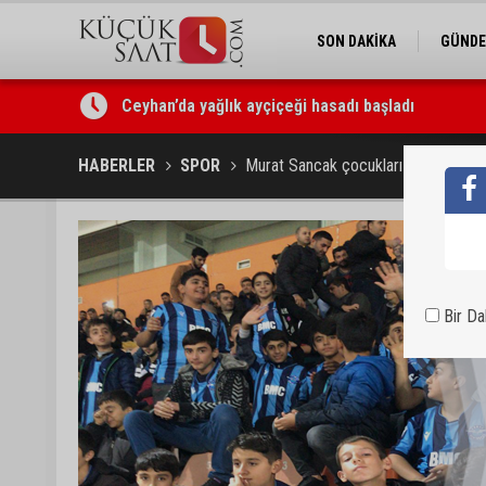
SON DAKİKA
GÜND
Yedigöze’deki göçüğün nedeni belli oldu
HABERLER
SPOR
Murat Sancak çocukları sevindirdi
Bir D