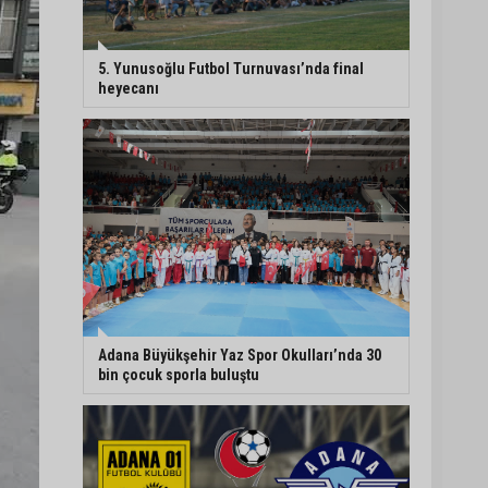
Yeni Parti'de Seyhan İlçe
Başkanlığına Mehmet
5. Yunusoğlu Futbol Turnuvası’nda final
Şahin Gümüş getirildi
heyecanı
Adanalı araştırmacı
Burhan Eptemli CHP’de
başkan yardımcısı oldu
Adana’da birlikte
yaşadığı erkeğin
şiddetine maruz kalan
kadın yardım istedi
Adana Büyükşehir Yaz Spor Okulları’nda 30
bin çocuk sporla buluştu