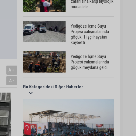
zararlısına karşı biyolojik
mücadele
Yedigöze İçme Suyu
Projesi çalışmalarında
göçük: 1 işçi hayatını
kaybetti
Yedigöze İçme Suyu
Projesi çalışmalarında
göçük meydana geldi
A+
A-
Bu Kategorideki Diğer Haberler
Müzeyyen Şevkin’den
Çocuk Koruma Kanunu
Teklifi’ne eleştiri:
“Öncelik ceza değil,
önlemedir”
Adana’da sıcağın
boyutu: Asfaltta
yumurta pişti