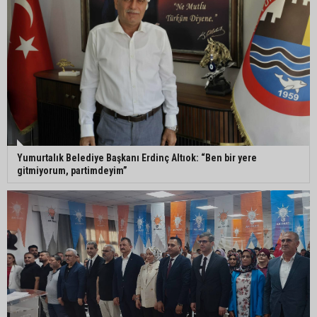
Kozan’da Yaz Konserleri Akdam’da şenliğe
dönüştü
Adana’da sıcaklık alarmı: Hissedilen 43 dereceyi
bulacak
Yumurtalık Belediye Başkanı Erdinç Altıok: “Ben bir yere
Yumurtalık’ta ulaşım çalışmaları hızlandı: Yol ve
gitmiyorum, partimdeyim”
kaldırımlar yenileniyor
Otoyolda akılalmaz olay: Önce çaldılar, sonra
“Hırsız çok” diye uyardılar