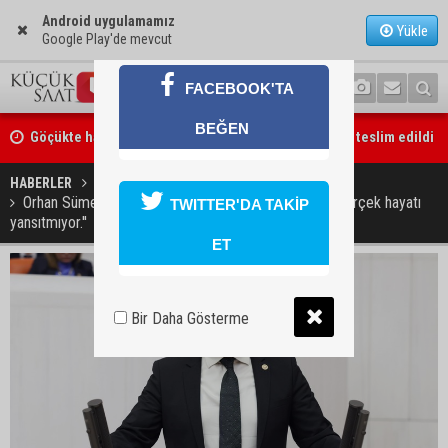
Android uygulamamız
Yükle
Google Play'de mevcut
FACEBOOK'TA
BEĞEN
Göçükte hayatını kaybeden işçinin cenazesi ailesine teslim edildi
HABERLER
SİYASET
Orhan Sümer ''TÜİK’in makyajlı enflasyon rakamları gerçek hayatı
TWITTER'DA TAKİP
yansıtmıyor.''
ET
Bir Daha Gösterme