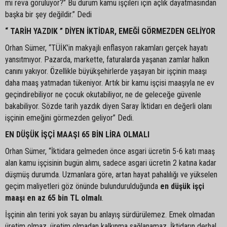
mı reva görülüyor?” Bu durum kamu işçileri için açlık dayatmasından
başka bir şey değildir.” Dedi
“ TARİH YAZDIK ” DİYEN İKTİDAR, EMEĞİ GÖRMEZDEN GELİYOR
Orhan Sümer, “TÜİK’in makyajlı enflasyon rakamları gerçek hayatı
yansıtmıyor. Pazarda, markette, faturalarda yaşanan zamlar halkın
canını yakıyor. Özellikle büyükşehirlerde yaşayan bir işçinin maaşı
daha maaş yatmadan tükeniyor. Artık bir kamu işçisi maaşıyla ne ev
geçindirebiliyor ne çocuk okutabiliyor, ne de geleceğe güvenle
bakabiliyor. Sözde tarih yazdık diyen Saray İktidarı en değerli olanı
işçinin emeğini görmezden geliyor” Dedi.
EN DÜŞÜK İŞÇİ MAAŞI 65 BİN LİRA OLMALI
Orhan Sümer, “İktidara gelmeden önce asgari ücretin 5-6 katı maaş
alan kamu işçisinin bugün alımı, sadece asgari ücretin 2 katına kadar
düşmüş durumda. Uzmanlara göre, artan hayat pahalılığı ve yükselen
geçim maliyetleri göz önünde bulundurulduğunda
en düşük işçi
maaşı en az 65 bin TL olmalı
.
İşçinin alın terini yok sayan bu anlayış sürdürülemez. Emek olmadan
üretim olmaz, üretim olmadan kalkınma sağlanamaz. İktidarın derhal