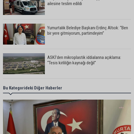
ailesine teslim edildi
Yumurtalık Belediye Başkanı Erdinç Altıok: “Ben
bir yere gitmiyorum, partimdeyim”
ASKİ’den mikroplastik iddialarına açıklama:
“Tesis kirliliğin kaynağı değil”
Feke’de mahalle çalışmaları sahada
Bu Kategorideki Diğer Haberler
değerlendirildi
AK Parti Adana İl Başkanı Mustafa Özkan:
"Türkiye Yüzyılına güçlü teşkilatımızla yürüyoruz"