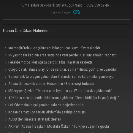
Tüm Hakları Saklıdır © 2019
Küçük Saat
|
0532 059 69 46
|
Haber Scripti
Günün Öne Çıkan Haberleri
İmamoğlu’ndaki göçükte acı bilanço: can kaybı 2’ye yükseldi
95 yaşındaki kadının arsa satışında yeni perde: Kızı suçlamaları reddetti
Feke’de motosiklet ağaca çarptı: 1 kişi hayatını kaybetti
Otoyolda akılalmaz olay: Önce çaldılar, sonra “Hırsız çok” diye uyardılar
Yumurtalık’ta ulaşım çalışmaları hızlandı: Yol ve kaldırımlar yenileniyor
Adana’da sıcaklık alarmı: Hissedilen 43 dereceyi bulacak
Müzeyyen Şevkin: “Mısırın alım fiyatı en az 17 lira olarak açıklanmalı”
ASKİ’den mikroplastik iddialarına açıklama: “Tesis kirliliğin kaynağı değil”
Feke’de mahalle çalışmaları sahada değerlendirildi
Kozan’da Yaz Konserleri Akdam’da şenliğe dönüştü
AOSB’den ihracata stratejik destek
AK Parti Adana İl Başkanı Mustafa Özkan: "Türkiye Yüzyılına güçlü