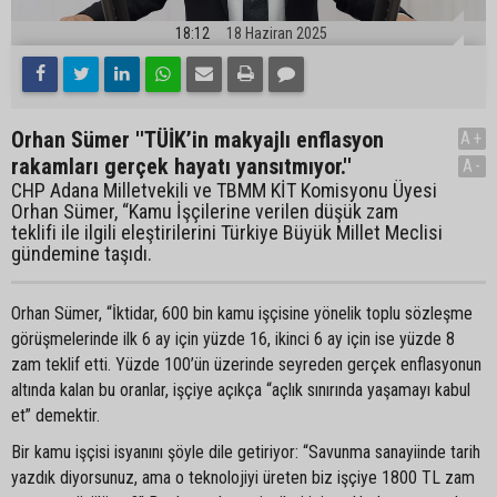
18:12
18 Haziran 2025
Orhan Sümer ''TÜİK’in makyajlı enflasyon
A+
rakamları gerçek hayatı yansıtmıyor.''
A-
CHP Adana Milletvekili ve TBMM KİT Komisyonu Üyesi
Orhan Sümer, “Kamu İşçilerine verilen düşük zam
teklifi ile ilgili eleştirilerini Türkiye Büyük Millet Meclisi
gündemine taşıdı.
Orhan Sümer, “İktidar, 600 bin kamu işçisine yönelik toplu sözleşme
görüşmelerinde ilk 6 ay için yüzde 16, ikinci 6 ay için ise yüzde 8
zam teklif etti. Yüzde 100’ün üzerinde seyreden gerçek enflasyonun
altında kalan bu oranlar, işçiye açıkça “açlık sınırında yaşamayı kabul
et” demektir.
Bir kamu işçisi isyanını şöyle dile getiriyor: “Savunma sanayiinde tarih
yazdık diyorsunuz, ama o teknolojiyi üreten biz işçiye 1800 TL zam