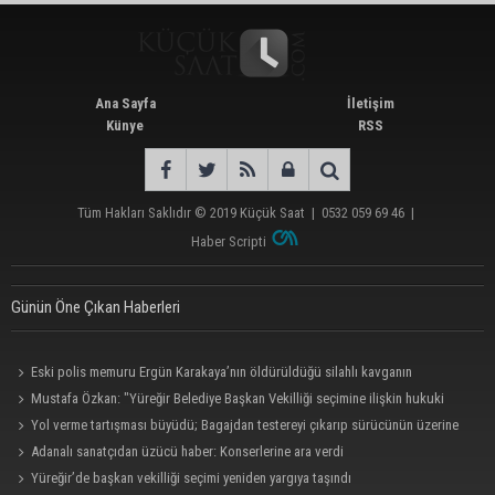
Ana Sayfa
İletişim
Künye
RSS
Tüm Hakları Saklıdır © 2019
Küçük Saat
|
0532 059 69 46
|
Haber Scripti
Günün Öne Çıkan Haberleri
Eski polis memuru Ergün Karakaya’nın öldürüldüğü silahlı kavganın
görüntüleri ortaya çıktı
Mustafa Özkan: "Yüreğir Belediye Başkan Vekilliği seçimine ilişkin hukuki
süreç başlatıldı"
Yol verme tartışması büyüdü; Bagajdan testereyi çıkarıp sürücünün üzerine
yürüdü
Adanalı sanatçıdan üzücü haber: Konserlerine ara verdi
Yüreğir’de başkan vekilliği seçimi yeniden yargıya taşındı