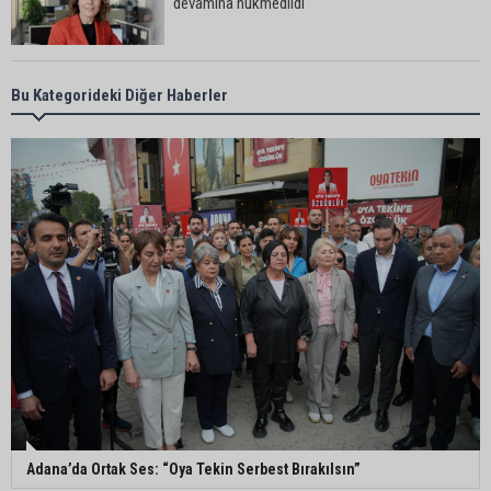
devamına hükmedildi
Adana’da taziye evinde silahlı kavga kamerada:
Bu Kategorideki Diğer Haberler
Çok sayıda polis ekibi olay yerine sevk edildi
Adana’da parktaki OED cihazını çalan şüpheli
tutuklandı
Seyhan’da fırın ve pastanelere hijyen denetimi
gerçekleştirildi
Eski polis memuru Ergün Karakaya’nın
öldürüldüğü silahlı kavganın görüntüleri ortaya
çıktı
Adana’da Ortak Ses: “Oya Tekin Serbest Bırakılsın”