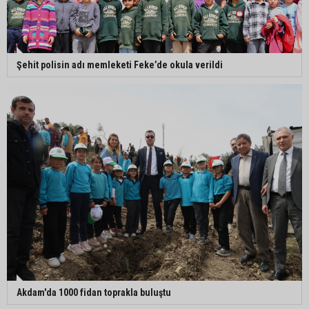
Şehit polisin adı memleketi Feke’de okula verildi
Akdam'da 1000 fidan toprakla buluştu