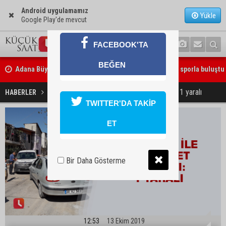
Android uygulamamız
Yükle
Google Play'de mevcut
FACEBOOK'TA
Adana Büyükşehir Yaz Spor Okulları’nda 30 bin çocuk sporla buluştu
BEĞEN
Otomobil ile kamyonet çarpıştı: 1 yaralı
HABERLER
YAŞAM
Beşiktaş dosyasında iki tahliye: Özcan Zenger ve Utku Caner Çaykar
TWITTER'DA TAKİP
bırakıldı
ET
Bir Daha Gösterme
12:53
13 Ekim 2019