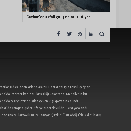
Ceyhan’da asfalt çalışmaları sürüyor
marlar Odası’ndan Adana Askeri Hastanesi için tescil çağrısı:
mamalı, amaç dışı kullanılmamalı”
ana’da internet kablosu hırsızlığı kamerada: Mahallenin bir
nde internet erişimi kesildi
ana’da taziye evinde silah çeken kişi gözaltına alındı
yhan’da yangına giden itfaiye aracı devrildi: 3 kişi yaralandı
P Adana Milletvekili Dr. Müzeyyen Şevkin: “Ortadoğu’da kalıcı barış
birliği sağlanmalı”