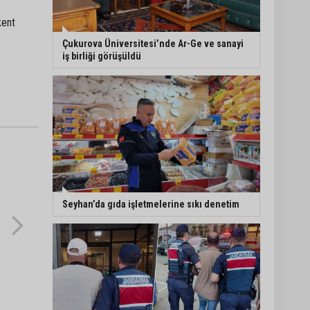
kent
5. Yunusoğlu Futbol
Turnuvası’nda final
Çukurova Üniversitesi’nde Ar-Ge ve sanayi
heyecanı
iş birliği görüşüldü
Ceyhan’da Necdet
Sevinç Parkı’nda bakım
çalışması
Orhan Bayram’dan AK
Parti’ye Yüreğir çıkışı:
“Bizim belediye meclis
üyelerimize ne yaptınız?
Seyhan’da gıda işletmelerine sıkı denetim
Siz önce onu anlatın”