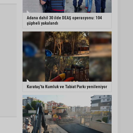
Adana dahil 30 ilde DEAŞ operasyonu: 104
şüpheli yakalandı
Karataş’ta Kumluk ve Tabiat Parkı yenileniyor