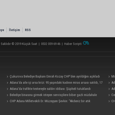
nye
İletişim
RSS
 Saklıdır © 2019
Küçük Saat
|
0532 059 69 46
|
Haber Scripti
Çukurova Belediye Başkanı Emrah Kozay CHP’den ayrıldığını açıkladı
Mi
Adana’da aile içi arsa krizi: 95 yaşındaki kadının miras arsası satıldı, 17
“Satıl
Ad
milyonun 13 milyonu harcandı
Adana’da trafikte testereyle saldırı iddiası: Şüpheli tutuklandı
bölümü
Ad
Belediye binasına girmek isteyen servisçilere biber gazlı müdahale
Ce
CHP Adana Milletvekili Dr. Müzeyyen Şevkin: “Akdeniz bir atık
CH
deposuna dönüşmemeli”
ve iş 