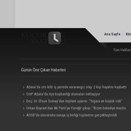
Ana Sayfa
Kü
Tüm Hakları
Günün Öne Çıkan Haberleri
Adana’da oto kilit iş yerinde esrarengiz olay: 2 kişi hayatını kaybetti
CHP Adana’da ilçe başkanlığı atamaları netleşiyor
Doç. Dr. Efsun Somay’dan implant uyarısı: “Sigara en büyük risk”
Orhan Bayram’dan AK Parti’ye Yüreğir çıkışı: “Bizim belediye meclis
üyelerimize ne yaptınız? Siz önce onu anlatın”
AOSB’de üniversite-sanayi iş birliği toplantısı gerçekleştirildi