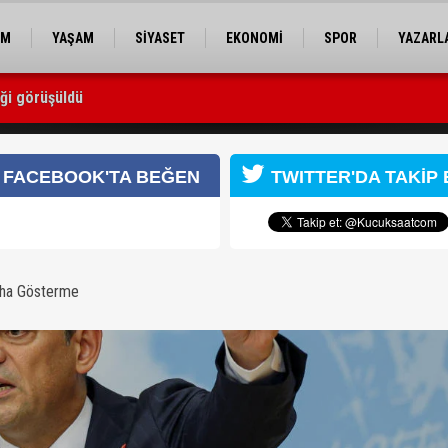
EM
YAŞAM
SİYASET
EKONOMİ
SPOR
YAZARL
iği görüşüldü
’ya geliyor
FACEBOOK'TA BEĞEN
TWITTER'DA TAKİP 
aha Gösterme