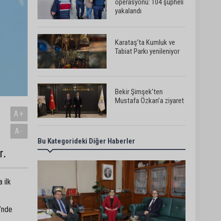
operasyonu: 104 şüpheli
yakalandı
Karataş’ta Kumluk ve
Tabiat Parkı yenileniyor
Bekir Şimşek’ten
Mustafa Özkan’a ziyaret
A+
A-
Bu Kategorideki Diğer Haberler
Ceyhan’da asfalt
çalışmaları sürüyor
r.
 ilk
Ceyhan’da açık hava
sineması keyfi iki farklı
parkta devam ediyor
’nde