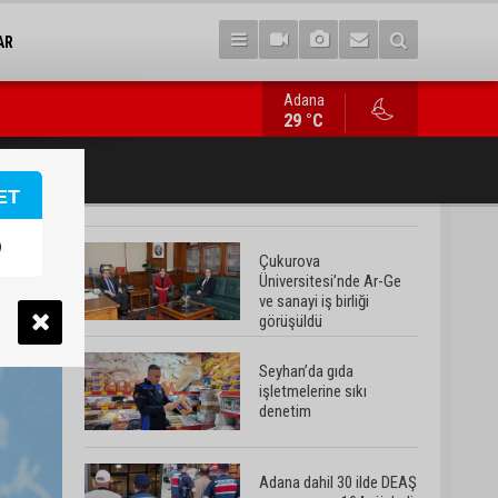
AR
Adana
Adana dahil 30 ilde DEAŞ operasyonu: 104 şüpheli yakalandı
29 °C
ET
Çukurova
Üniversitesi’nde Ar-Ge
ve sanayi iş birliği
görüşüldü
Seyhan’da gıda
işletmelerine sıkı
denetim
Adana dahil 30 ilde DEAŞ