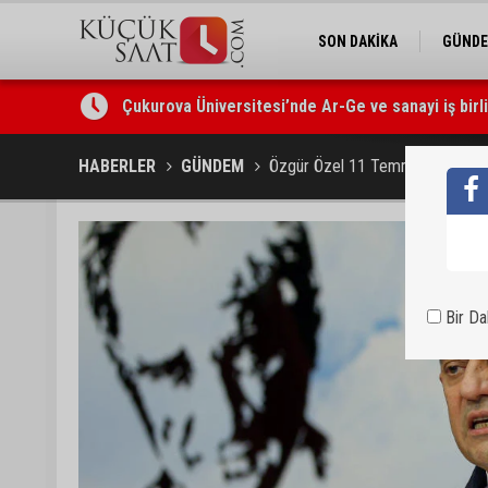
SON DAKİKA
GÜND
Çukurova Üniversitesi’nde Ar-Ge ve sanayi iş birl
Seyhan’da gıda işletmelerine sıkı denetim
HABERLER
GÜNDEM
Özgür Özel 11 Temmuz’da Adana
Bir D