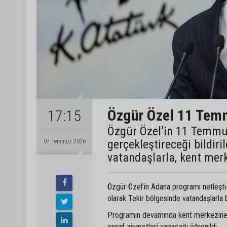
Özgür Özel 11 Temm
17:15
Özgür Özel’in 11 Temmuz
gerçekleştireceği bildir
07 Temmuz 2026
vatandaşlarla, kent merk
Özgür Özel’in Adana programı netleşt
olarak Tekir bölgesinde vatandaşlarla 
Programın devamında kent merkezine 
esnaf ziyaretleri yapacağı öğrenildi.