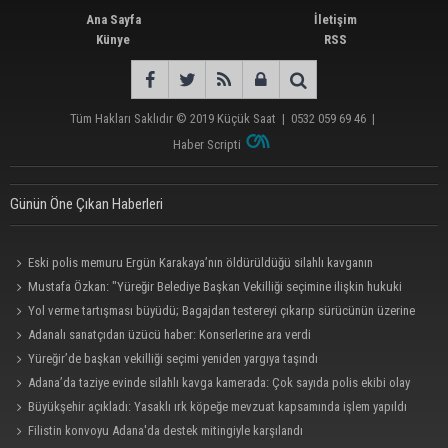
Ana Sayfa
İletişim
Künye
RSS
Tüm Hakları Saklıdır © 2019
Küçük Saat
|
0532 059 69 46
|
Haber Scripti
Günün Öne Çıkan Haberleri
Eski polis memuru Ergün Karakaya’nın öldürüldüğü silahlı kavganın
görüntüleri ortaya çıktı
Mustafa Özkan: "Yüreğir Belediye Başkan Vekilliği seçimine ilişkin hukuki
süreç başlatıldı"
Yol verme tartışması büyüdü; Bagajdan testereyi çıkarıp sürücünün üzerine
yürüdü
Adanalı sanatçıdan üzücü haber: Konserlerine ara verdi
Yüreğir’de başkan vekilliği seçimi yeniden yargıya taşındı
Adana’da taziye evinde silahlı kavga kamerada: Çok sayıda polis ekibi olay
yerine sevk edildi
Büyükşehir açıkladı: Yasaklı ırk köpeğe mevzuat kapsamında işlem yapıldı
Filistin konvoyu Adana'da destek mitingiyle karşılandı