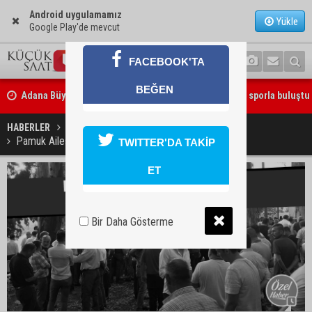
Android uygulamamız
Yükle
Google Play'de mevcut
FACEBOOK'TA
Adana Büyükşehir Yaz Spor Okulları’nda 30 bin çocuk sporla buluştu
BEĞEN
Beşiktaş dosyasında iki tahliye: Özcan Zenger ve Utku Caner Çaykar
bırakıldı
HABERLER
YAŞAM
Pamuk Ailesi'nin acısına yüzlerce kişi ortak oldu
TWITTER'DA TAKİP
ET
Bir Daha Gösterme