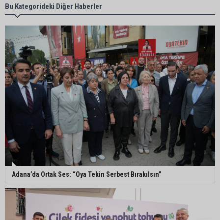
Adana’da taziye evinde silahlı kavga kamerada:
Bu Kategorideki Diğer Haberler
Çok sayıda polis ekibi olay yerine sevk edildi
Adana’da parktaki OED cihazını çalan şüpheli
tutuklandı
Seyhan’da fırın ve pastanelere hijyen denetimi
gerçekleştirildi
Eski polis memuru Ergün Karakaya’nın
öldürüldüğü silahlı kavganın görüntüleri ortaya
çıktı
Adana’da Ortak Ses: “Oya Tekin Serbest Bırakılsın”
İmamoğlu’nda hijyen ve etiket kontrolü