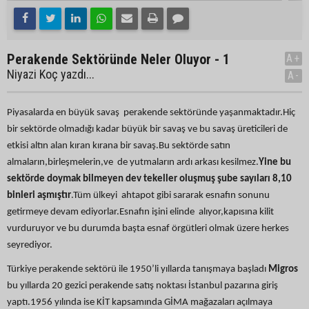
Perakende Sektöründe Neler Oluyor - 1
A+
Niyazi Koç yazdı...
A-
Piyasalarda en büyük savaş perakende sektöründe yaşanmaktadır.Hiç
bir sektörde olmadığı kadar büyük bir savaş ve bu savaş üreticileri de
etkisi altın alan kıran kırana bir savaş.Bu sektörde satın
almaların,birleşmelerin,ve de yutmaların ardı arkası kesilmez.
Yine bu
sektörde doymak bilmeyen dev
tekeller oluşmuş şube sayıları 8,10
binleri aşmıştır
.Tüm ülkeyi ahtapot gibi sararak esnafın sonunu
getirmeye devam ediyorlar.Esnafın işini elinde alıyor,kapısına kilit
vurduruyor ve bu durumda başta esnaf örgütleri olmak üzere herkes
seyrediyor.
Türkiye perakende sektörü ile 1950’li yıllarda tanışmaya başladı
Migros
bu yıllarda 20 gezici perakende satış noktası İstanbul pazarına giriş
yaptı.1956 yılında ise KİT kapsamında GİMA mağazaları açılmaya