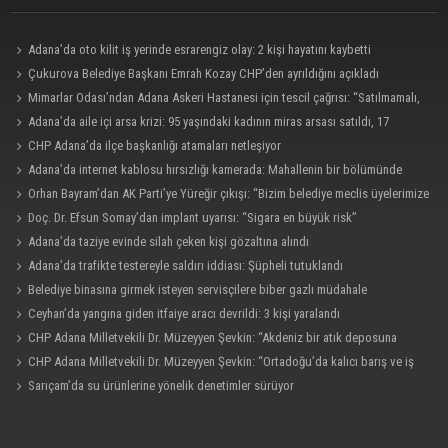
Adana’da oto kilit iş yerinde esrarengiz olay: 2 kişi hayatını kaybetti
Çukurova Belediye Başkanı Emrah Kozay CHP’den ayrıldığını açıkladı
Mimarlar Odası’ndan Adana Askeri Hastanesi için tescil çağrısı: “Satılmamalı,
amaç dışı kullanılmamalı”
Adana’da aile içi arsa krizi: 95 yaşındaki kadının miras arsası satıldı, 17
milyonun 13 milyonu harcandı
CHP Adana’da ilçe başkanlığı atamaları netleşiyor
Adana’da internet kablosu hırsızlığı kamerada: Mahallenin bir bölümünde
internet erişimi kesildi
Orhan Bayram’dan AK Parti’ye Yüreğir çıkışı: “Bizim belediye meclis üyelerimize
ne yaptınız? Siz önce onu anlatın”
Doç. Dr. Efsun Somay’dan implant uyarısı: “Sigara en büyük risk”
Adana’da taziye evinde silah çeken kişi gözaltına alındı
Adana’da trafikte testereyle saldırı iddiası: Şüpheli tutuklandı
Belediye binasına girmek isteyen servisçilere biber gazlı müdahale
Ceyhan’da yangına giden itfaiye aracı devrildi: 3 kişi yaralandı
CHP Adana Milletvekili Dr. Müzeyyen Şevkin: “Akdeniz bir atık deposuna
dönüşmemeli”
CHP Adana Milletvekili Dr. Müzeyyen Şevkin: “Ortadoğu’da kalıcı barış ve iş
birliği sağlanmalı”
Sarıçam’da su ürünlerine yönelik denetimler sürüyor