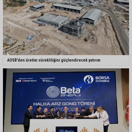
Ceyhan’da açık hava sineması keyfi iki farklı
parkta devam ediyor
5. Yunusoğlu Futbol Turnuvası’nda final heyecanı
⁠AOSB'den üretim sürekliliğini güçlendirecek yatırım
Ceyhan’da Necdet Sevinç Parkı’nda bakım
çalışması
Orhan Bayram’dan AK Parti’ye Yüreğir çıkışı:
“Bizim belediye meclis üyelerimize ne yaptınız?
Siz önce onu anlatın”