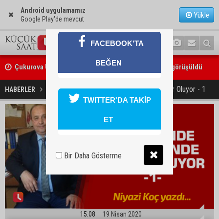
Android uygulamamız
Yükle
Google Play'de mevcut
FACEBOOK'TA
Çukurova Üniversitesi’nde Ar-Ge ve sanayi iş birliği görüşüldü
BEĞEN
Seyhan’da gıda işletmelerine sıkı denetim
Perakende Sektöründe Neler Oluyor - 1
HABERLER
EKONOMİ
TWITTER'DA TAKİP
ET
Bir Daha Gösterme
15:08
19 Nisan 2020