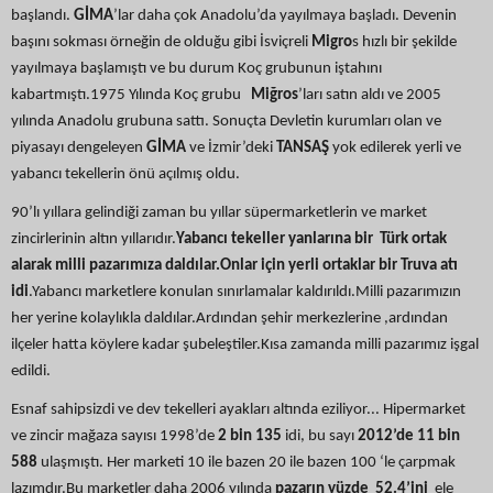
başlandı.
GİMA
’lar daha çok Anadolu’da yayılmaya başladı. Devenin
başını sokması örneğin de olduğu gibi İsviçreli
Migro
s hızlı bir şekilde
yayılmaya başlamıştı ve bu durum Koç grubunun iştahını
kabartmıştı.1975 Yılında Koç grubu
Miğros
’ları satın aldı ve 2005
yılında Anadolu grubuna sattı. Sonuçta Devletin kurumları olan ve
piyasayı dengeleyen
GİMA
ve İzmir’deki
TANSAŞ
yok edilerek yerli ve
yabancı tekellerin önü açılmış oldu.
90’lı yıllara gelindiği zaman bu yıllar süpermarketlerin ve market
zincirlerinin altın yıllarıdır.
Yabancı tekeller yanlarına bir Türk ortak
alarak milli pazarımıza daldılar.Onlar için yerli ortaklar bir Truva atı
idi
.Yabancı marketlere konulan sınırlamalar kaldırıldı.Milli pazarımızın
her yerine kolaylıkla daldılar.Ardından şehir merkezlerine ,ardından
ilçeler hatta köylere kadar şubeleştiler.Kısa zamanda milli pazarımız işgal
edildi.
Esnaf sahipsizdi ve dev tekelleri ayakları altında eziliyor... Hipermarket
ve zincir mağaza sayısı 1998’de
2 bin 135
idi, bu sayı
2012’de 11 bin
588
ulaşmıştı. Her marketi 10 ile bazen 20 ile bazen 100 ‘le çarpmak
lazımdır.Bu marketler daha 2006 yılında
pazarın yüzde 52.4’ini
ele