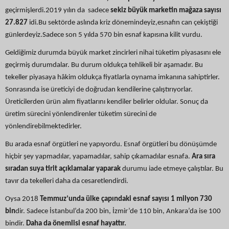
geçirmişlerdi.2019 yılın da sadece
sekiz büyük marketin mağaza sayısı
27.827
idi.Bu sektörde aslında kriz dönemindeyiz,esnafın can çekiştiği
günlerdeyiz.Sadece son 5 yılda 570 bin esnaf kapısına kilit vurdu.
Geldiğimiz durumda büyük market zincirleri nihai tüketim piyasasını ele
geçirmiş durumdalar. Bu durum oldukça tehlikeli bir aşamadır. Bu
tekeller piyasaya hâkim oldukça fiyatlarla oynama imkanına sahiptirler.
Sonrasında ise üreticiyi de doğrudan kendilerine çalıştırıyorlar.
Üreticilerden ürün alım fiyatlarını kendiler belirler oldular. Sonuç da
üretim sürecini yönlendirenler tüketim sürecini de
yönlendirebilmektedirler.
Bu arada esnaf örgütleri ne yapıyordu. Esnaf örgütleri bu dönüşümde
hiçbir şey yapmadılar, yapamadılar, sahip çıkamadılar esnafa.
Ara sıra
sıradan suya tirit açıklamalar yaparak
durumu iade etmeye çalıştılar. Bu
tavır da tekelleri daha da cesaretlendirdi.
Oysa 2018
Temmuz’unda ülke çapındaki esnaf sayısı 1 milyon 730
bin
dir. Sadece İstanbul’da 200 bin, İzmir’de 110 bin, Ankara’da ise 100
bindir.
Daha da önemlisi esnaf hayattır.