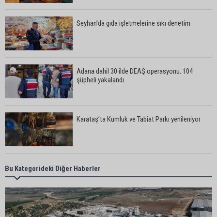
Seyhan’da gıda işletmelerine sıkı denetim
Adana dahil 30 ilde DEAŞ operasyonu: 104
şüpheli yakalandı
Karataş’ta Kumluk ve Tabiat Parkı yenileniyor
Bekir Şimşek’ten Mustafa Özkan’a ziyaret
Bu Kategorideki Diğer Haberler
Ceyhan’da asfalt çalışmaları sürüyor