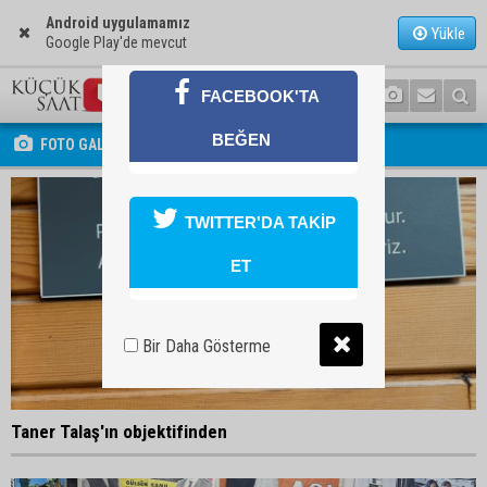
Android uygulamamız
Yükle
Google Play'de mevcut
FACEBOOK'TA
BEĞEN
FOTO GALERİ
TWITTER'DA TAKİP
ET
Bir Daha Gösterme
Taner Talaş'ın objektifinden