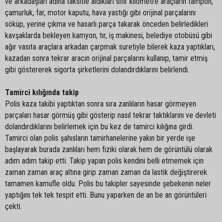
ve arkadaşları adına taksitle aldıkları sıfır kilometre araçların tampon,
çamurluk, far, motor kaputu, hava yastığı gibi orijinal parçalarını
söküp, yerine çıkma ve hasarlı parça takarak önceden belirledikleri
kavşaklarda bekleyen kamyon, tır, iş makinesi, belediye otobüsü gibi
ağır vasıta araçlara arkadan çarpmak suretiyle bilerek kaza yaptıkları,
kazadan sonra tekrar aracın orijinal parçalarını kullanıp, tamir etmiş
gibi göstererek sigorta şirketlerini dolandırdıklarını belirlendi.
Tamirci kılığında takip
Polis kaza takibi yaptıktan sonra sıra zanlıların hasar görmeyen
parçaları hasar görmüş gibi gösterip nasıl tekrar taktıklarını ve devleti
dolandırdıklarını belirlemek için bu kez de tamirci kılığına girdi.
Tamirci olan polis şahısların tamirhanelerine yakın bir yerde işe
başlayarak burada zanlıları hem fiziki olarak hem de görüntülü olarak
adım adım takip etti. Takip yapan polis kendini belli etmemek için
zaman zaman araç altına girip zaman zaman da lastik değiştirerek
tamamen kamufle oldu. Polis bu takipler sayesinde şebekenin neler
yaptığını tek tek tespit etti. Bunu yaparken de an be an görüntüleri
çekti.