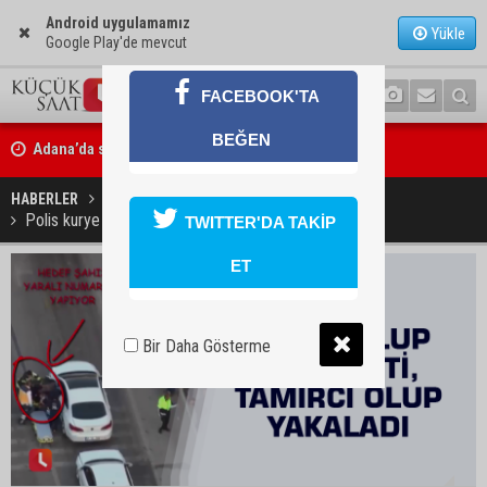
Android uygulamamız
Yükle
Google Play'de mevcut
FACEBOOK'TA
Adana’da sıcağın boyutu: Asfaltta yumurta pişti
BEĞEN
Yeni Parti'de Seyhan İlçe Başkanlığına Mehmet Şahin Gümüş getiril
HABERLER
YAŞAM
Polis kurye olup takip etti, tamirci olup yakaladı
TWITTER'DA TAKİP
ET
Bir Daha Gösterme