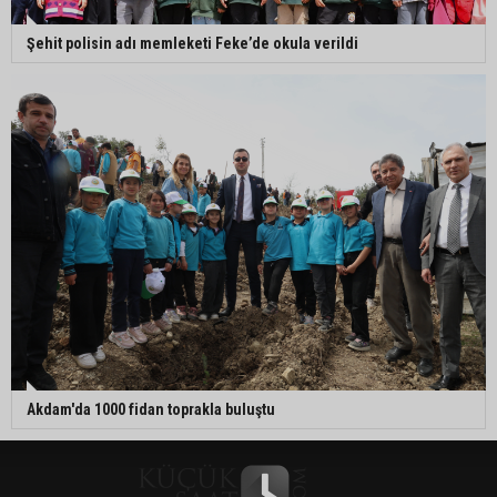
Şehit polisin adı memleketi Feke’de okula verildi
Akdam'da 1000 fidan toprakla buluştu