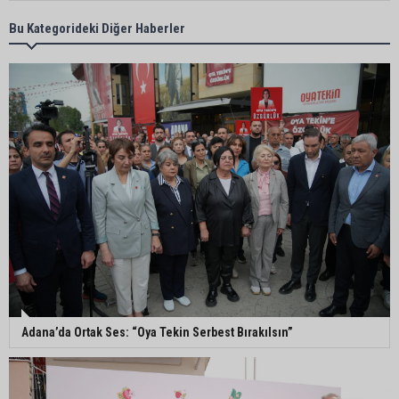
Adana’da özel bir sergi: “Damla’nın Fırçası”
Bu Kategorideki Diğer Haberler
sanatseverlerle buluştu
Adana’da 52 yıllık yorgancı mesleğinin
geleceğinden endişeli: “Bu mesleği çocuğuma
bile öğretemedim”
Adana’da Huzur ve Güven uygulaması: 62 aranan
şahıs yakalandı
Adana’da kahvehaneye silahlı saldırı: 3 kişi
yaralandı
Adana’da Ortak Ses: “Oya Tekin Serbest Bırakılsın”
Çukurova Üniversitesi’nde Ar-Ge ve sanayi iş
birliği görüşüldü