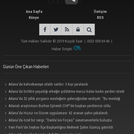
Ana Sayfa
İletişim
Künye
RSS
Tüm Hakları Saklıdır © 2019
Küçük Saat
|
0532 059 69 46
|
Haber Scripti
Günün Öne Çıkan Haberleri
Adana’da kahvehaneye silahlı saldırı: 3 kişi yaralandı
Adana’da birlikte yaşadığı erkeğin şiddetine maruz kalan kadın yardım istedi
Adana’da 52 yıllık yorgancı mesleğinin geleceğinden endişeli: “Bu mesleği
çocuğuma bile öğretemedim”
Adanalı araştırmacı Burhan Eptemli CHP’de başkan yardımcısı oldu
Adana’da Huzur ve Güven uygulaması: 62 aranan şahıs yakalandı
Adana’da özel bir sergi: “Damla’nın Fırçası” sanatseverlerle buluştu
Yeni Parti'de Seyhan İlçe Başkanlığına Mehmet Şahin Gümüş getirildi