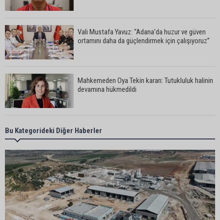
Vali Mustafa Yavuz: “Adana’da huzur ve güven
ortamını daha da güçlendirmek için çalışıyoruz”
Mahkemeden Oya Tekin kararı: Tutukluluk halinin
devamına hükmedildi
Adana’da taziye evinde silahlı kavga kamerada:
Bu Kategorideki Diğer Haberler
Çok sayıda polis ekibi olay yerine sevk edildi
Adana’da parktaki OED cihazını çalan şüpheli
tutuklandı