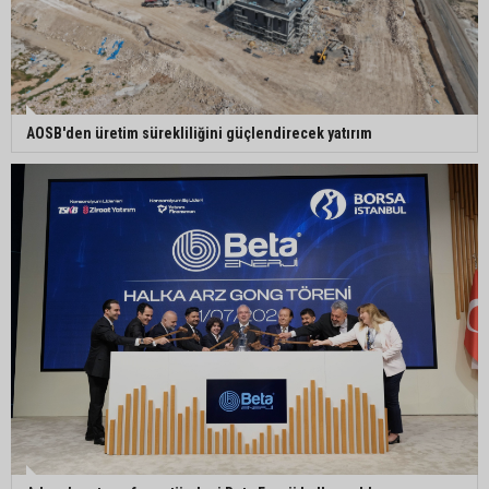
Seyhan’da fırın ve pastanelere hijyen denetimi
gerçekleştirildi
Eski polis memuru Ergün Karakaya’nın
⁠AOSB'den üretim sürekliliğini güçlendirecek yatırım
öldürüldüğü silahlı kavganın görüntüleri ortaya
çıktı
İmamoğlu’nda hijyen ve etiket kontrolü
Mustafa Özkan: "Yüreğir Belediye Başkan
Vekilliği seçimine ilişkin hukuki süreç başlatıldı"