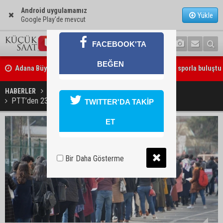
Android uygulamamız
Yükle
Google Play'de mevcut
FACEBOOK'TA
Adana Büyükşehir Yaz Spor Okulları’nda 30 bin çocuk sporla buluştu
BEĞEN
Beşiktaş dosyasında iki tahliye: Özcan Zenger ve Utku Caner Çaykar
HABERLER
EKONOMİ
bırakıldı
PTT’den 23 bin TL’ye varan maaş gibi ödeme!
TWITTER'DA TAKİP
ET
Bir Daha Gösterme