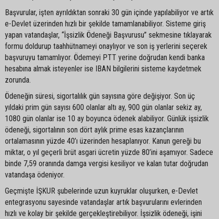
Başvurular, işten ayrıldıktan sonraki 30 gün içinde yapılabiliyor ve artık
e-Devlet üzerinden hızlı bir şekilde tamamlanabiliyor. Sisteme giriş
yapan vatandaşlar, “İşsizlik Ödeneği Başvurusu” sekmesine tıklayarak
formu doldurup taahhütnameyi onaylıyor ve son iş yerlerini seçerek
başvuruyu tamamlıyor. Ödemeyi PTT yerine doğrudan kendi banka
hesabına almak isteyenler ise IBAN bilgilerini sisteme kaydetmek
zorunda.
Ödeneğin süresi, sigortalılık gün sayısına göre değişiyor. Son üç
yıldaki prim gün sayısı 600 olanlar altı ay, 900 gün olanlar sekiz ay,
1080 gün olanlar ise 10 ay boyunca ödenek alabiliyor. Günlük işsizlik
ödeneği, sigortalının son dört aylık prime esas kazançlarının
ortalamasının yüzde 40’ı üzerinden hesaplanıyor. Kanun gereği bu
miktar, o yıl geçerli brüt asgari ücretin yüzde 80’ini aşamıyor. Sadece
binde 7,59 oranında damga vergisi kesiliyor ve kalan tutar doğrudan
vatandaşa ödeniyor.
Geçmişte İŞKUR şubelerinde uzun kuyruklar oluşurken, e-Devlet
entegrasyonu sayesinde vatandaşlar artık başvurularını evlerinden
hızlı ve kolay bir şekilde gerçekleştirebiliyor. İşsizlik ödeneği, işini