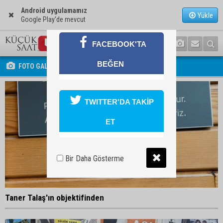
Android uygulamamız
Yükle
Google Play'de mevcut
FACEBOOK'TA
BEĞEN
FOTO GALERİ
TWITTER'DA TAKİP
ET
Bir Daha Gösterme
Taner Talaş'ın objektifinden