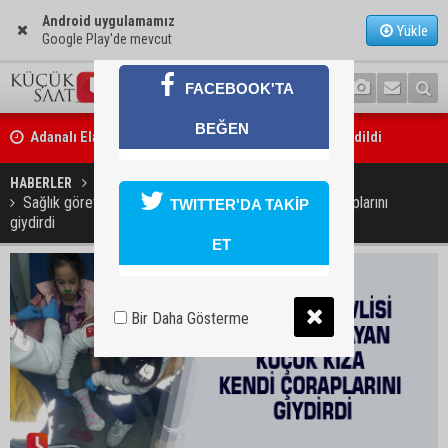
Android uygulamamız
Yükle
Google Play'de mevcut
FACEBOOK'TA
Adanalı Elanur Ateş, U15 Milli Takım kampına davet edildi
BEĞEN
Bakan Gürlek: “Hiçbir orman yangınının faili meçhul kalmasına müs
edilmeyecek”
HABERLER
YAŞAM
Sağlık görevlisi çorabı olmayan küçük kıza kendi çoraplarını
TWITTER'DA TAKİP
giydirdi
ET
Bir Daha Gösterme