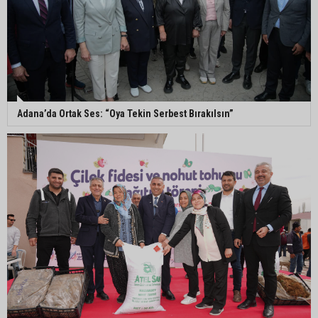
Murat Şahin Aktürk, YENİ Parti Tufanbeyli İlçe
Başkanı oldu
ASKİ Genel Müdürü Mansur Aladağ emekli oldu
Adana’da Ortak Ses: “Oya Tekin Serbest Bırakılsın”
İngiltere’nin çöpü Adana’ya geldi, mikroplastik
tartışması büyüdü
ATÜ’de "Sunar Gastronomi ve Mutfak Sanatları
Akademisi" kuruluyor