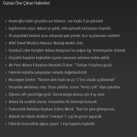
Günün Öne Çıkan Haberleri
İmamoğlu’ndaki göçükte acı bilanço: can kaybı 2’ye yükseldi
İngiltere’nin çöpü Adana’ya geldi, mikroplastik tartışması büyüdü
95 yaşındaki kadının arsa satışında yeni perde: Kızı suçlamaları reddetti
ASKİ Genel Müdürü Mansur Aladağ emekli oldu
İstanbul Lider Kolejleri Adana Kampüsü’ne yoğun ilgi: Kontenjanlar dolmak
üzere
Göçükte hayatını kaybeden işçinin cenazesi ailesine teslim edildi
AK Parti Adana İl Başkanı Mustafa Özkan: "Türkiye Yüzyılına güçlü
teşkilatımızla yürüyoruz"
Feke’de mahalle çalışmaları sahada değerlendirildi
Müzeyyen Şevkin: “Mısırın alım fiyatı en az 17 lira olarak açıklanmalı”
Otoyolda akılalmaz olay: Önce çaldılar, sonra “Hırsız çok” diye uyardılar
Öğrenci affı yürürlüğe girdi: Üniversiteye dönüş için 4 ay süre
Adana’da sıcaklık alarmı: Hissedilen 43 dereceyi bulacak
Yumurtalık Belediye Başkanı Erdinç Altıok: “Ben bir yere gitmiyorum,
partimdeyim”
Adanalı iki teknik direktör Trendyol 1. Lig’de görev yapacak
Feke’de motosiklet ağaca çarptı: 1 kişi hayatını kaybetti