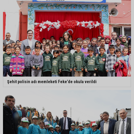
Şehit polisin adı memleketi Feke’de okula verildi