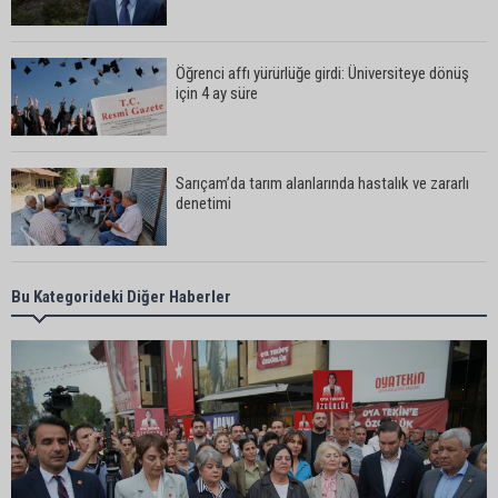
Öğrenci affı yürürlüğe girdi: Üniversiteye dönüş
için 4 ay süre
Sarıçam’da tarım alanlarında hastalık ve zararlı
denetimi
Adanalı iki teknik direktör Trendyol 1. Lig’de
Bu Kategorideki Diğer Haberler
görev yapacak
Süreyya Yavuz’dan şehit ailelerine ziyaret