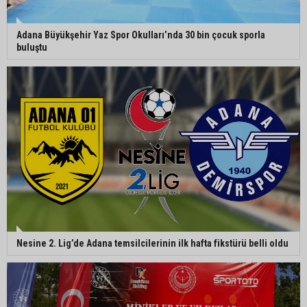
Adana’da internet kablosu hırsızlığı kamerada:
Mahallenin bir bölümünde internet erişimi kesildi
Adana Büyükşehir Yaz Spor Okulları’nda 30 bin çocuk sporla
buluştu
Mimarlar Odası’ndan Adana Askeri Hastanesi
için tescil çağrısı: “Satılmamalı, amaç dışı
kullanılmamalı”
CHP Adana Milletvekili Dr. Müzeyyen Şevkin:
“Ortadoğu’da kalıcı barış ve iş birliği sağlanmalı”
Nesine 2. Lig’de Adana temsilcilerinin ilk hafta fikstürü belli oldu