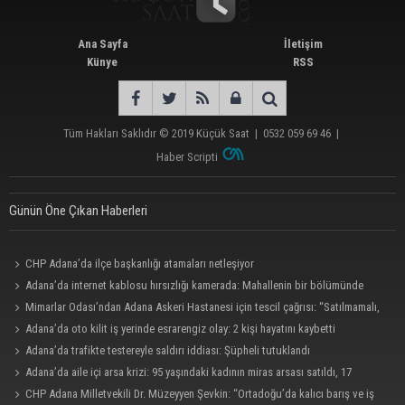
Ana Sayfa
İletişim
Künye
RSS
Tüm Hakları Saklıdır © 2019
Küçük Saat
|
0532 059 69 46
|
Haber Scripti
Günün Öne Çıkan Haberleri
CHP Adana’da ilçe başkanlığı atamaları netleşiyor
Adana’da internet kablosu hırsızlığı kamerada: Mahallenin bir bölümünde
internet erişimi kesildi
Mimarlar Odası’ndan Adana Askeri Hastanesi için tescil çağrısı: “Satılmamalı,
amaç dışı kullanılmamalı”
Adana’da oto kilit iş yerinde esrarengiz olay: 2 kişi hayatını kaybetti
Adana’da trafikte testereyle saldırı iddiası: Şüpheli tutuklandı
Adana’da aile içi arsa krizi: 95 yaşındaki kadının miras arsası satıldı, 17
milyonun 13 milyonu harcandı
CHP Adana Milletvekili Dr. Müzeyyen Şevkin: “Ortadoğu’da kalıcı barış ve iş