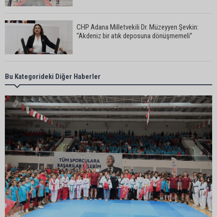
CHP Adana Milletvekili Dr. Müzeyyen Şevkin:
“Akdeniz bir atık deposuna dönüşmemeli”
Adana’da aile içi arsa krizi: 95 yaşındaki kadının
Bu Kategorideki Diğer Haberler
miras arsası satıldı, 17 milyonun 13 milyonu
harcandı
Uluslararası Adana Altın Koza Film Festivali’nde
Orhan Kemal Emek Ödülleri’nin sahipleri belli oldu
Adana’da trafikte testereyle saldırı iddiası:
Şüpheli tutuklandı