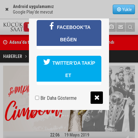
Android uygulamamız
Yükle
Google Play'de mevcut
FACEBOOK'TA
BEĞEN
Adana’da taziye evinde silah çeken kişi gözaltına alındı
Doç. Dr. Efsun Somay’dan implant uyarısı: “Sigara en büyük risk”
Şampiyon, Galatasaray oldu!
HABERLER
SPOR
TWITTER'DA TAKİP
ET
Bir Daha Gösterme
22:06
19 Mayıs 2019