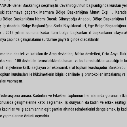
 SANKON Genel Başkanlığa seçilmiştir. Cevahiroğlu’nun başkanlığında kurulan ye
teşkilatlanmaya geçerek Marmara Bölge Başkanlığına Murat Ekşi , Karade
u Bölge Başkanlığına Necmi Bucak, Güneydoğu Anadolu Bölge Başkanlığına Ha
, İç Anadolu Bölge Başkanlığına Sadık Büyükkarakurt, Ege Bölge Başkanlığın
up , 2019 yılının sonuna kadar tüm bölge başkanları il başkanlarını atayar
nya çapında çalışmalarını sürdürme gayreti içinde olacaklardır.
destek ve katkıları ile Arap devletleri, Afrika devletleri, Orta Asya Türk d
 üzere 100 devlet ile temsilcilikleri bulunan ve bu temsilcilikleri aracılığı ile b
at ilişkilerine katkı sağlayan bir ekonomik sivil toplum kuruluşudur. Sankon bu
toplum kuruluşları ile hükümetlerin bilgisi dahilinde iş protokolleri imzalamış v
ları yapmıştır.
nfederasyonu amacı; Kadınları ve Erkekleri toplumun her alanında görünür, etkili
 konularda gelişmelerine katkı sağlamak. İş dünyasın da kadın ve erkek eşitliğ
adınları ve iş adamlarının eşit şartlar altında rekabetlerini dengelemek, iş kadın
r yapmalarının önünü açmaktır.