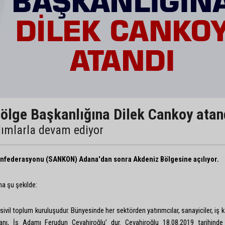
lge Başkanlığına Dilek Cankoy atan
ımlarla devam ediyor
rı Konfederasyonu (SANKON) Adana'dan sonra Akdeniz Bölgesine açılıyor.
ma şu şekilde:
 toplum kuruluşudur. Bünyesinde her sektörden yatırımcılar, sanayiciler, iş k
kanı, İş Adamı Ferudun Cevahiroğlu’ dur. Cevahiroğlu 18.08.2019 tarihin