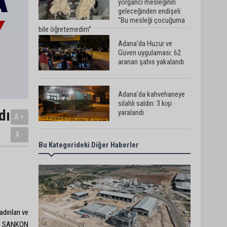
yorgancı mesleğinin
geleceğinden endişeli:
“Bu mesleği çocuğuma
bile öğretemedim”
Adana’da Huzur ve
Güven uygulaması: 62
aranan şahıs yakalandı
Adana’da kahvehaneye
silahlı saldırı: 3 kişi
dı
yaralandı
A+
A-
Bu Kategorideki Diğer Haberler
Çukurova
Üniversitesi’nde Ar-Ge
ve sanayi iş birliği
görüşüldü
Seyhan’da gıda
işletmelerine sıkı
adınları ve
denetim
de SANKON