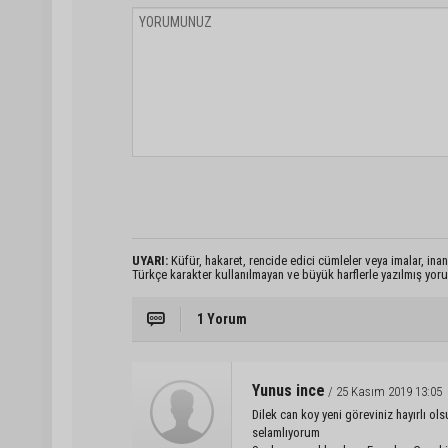
UYARI:
Küfür, hakaret, rencide edici cümleler veya imalar, inanç
Türkçe karakter kullanılmayan ve büyük harflerle yazılmış yo
1 Yorum
Yunus ince
/ 25 Kasım 2019 13:05
Dilek can koy yeni göreviniz hayırlı ol
selamlıyorum