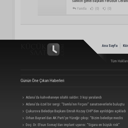
Sankon genel başkanı Ferudun Cevahir
Yanıtla
(0)
(0)
Ana Sayfa
Kü
Tüm Hakları
Günün Öne Çıkan Haberleri
Adana’da kahvehaneye silahlı saldırı: 3 kişi yaralandı
Adana’da özel bir sergi: “Damla’nın Fırçası” sanatseverlerle buluştu
Çukurova Belediye Başkanı Emrah Kozay CHP’den ayrıldığını açıkladı
Orhan Bayram’dan AK Parti’ye Yüreğir çıkışı: “Bizim belediye meclis
üyelerimize ne yaptınız? Siz önce onu anlatın”
Doç. Dr. Efsun Somay’dan implant uyarısı: “Sigara en büyük risk”