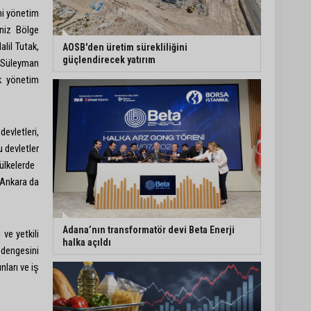
ni yönetim
Adana dahil 30 ilde DEAŞ
niz Bölge
operasyonu: 104 şüpheli
lil Tutak,
⁠AOSB'den üretim sürekliliğini
yakalandı
güçlendirecek yatırım
a Süleyman
ak yönetim
Karataş’ta Kumluk ve
Tabiat Parkı yenileniyor
evletleri,
u devletler
 ülkelerde
Bekir Şimşek’ten
Mustafa Özkan’a ziyaret
e Ankara da
Adana’nın transformatör devi Beta Enerji
 ve yetkili
halka açıldı
i dengesini
ları ve iş