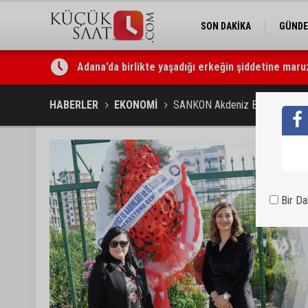
SON DAKİKA
GÜND
Adana’da birlikte yaşadığı erkeğin şiddetine maru
Adana’da özel bir sergi: “Damla’nın Fırçası” sana
HABERLER
EKONOMİ
SANKON Akdeniz Bölge Başkanlı
Bir D