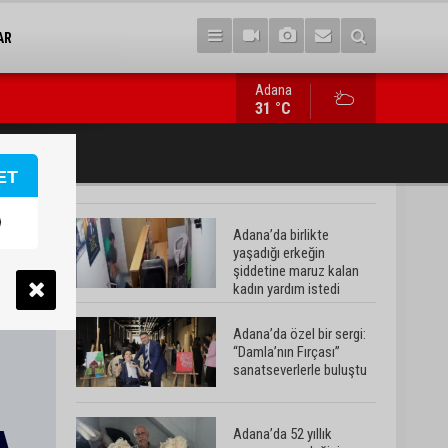
AR
Adana
Adana’da 52 yıllık yorgancı mesleğinin geleceğinden endişeli:
31 °C
ET
Adana’da birlikte
yaşadığı erkeğin
şiddetine maruz kalan
kadın yardım istedi
Adana’da özel bir sergi:
“Damla’nın Fırçası”
sanatseverlerle buluştu
Adana’da 52 yıllık