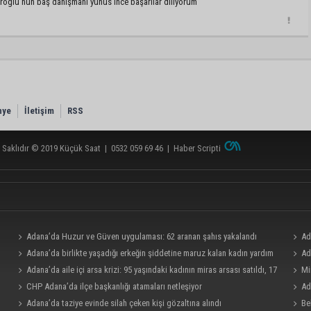
oglu nun baş danışmanı yunus ince başarılar diliyorum
nye
İletişim
RSS
 Saklıdır © 2019
Küçük Saat
|
0532 059 69 46
|
Haber Scripti
Adana’da Huzur ve Güven uygulaması: 62 aranan şahıs yakalandı
Ad
Adana’da birlikte yaşadığı erkeğin şiddetine maruz kalan kadın yardım
mesle
Ad
istedi
Adana’da aile içi arsa krizi: 95 yaşındaki kadının miras arsası satıldı, 17
Mi
milyonun 13 milyonu harcandı
CHP Adana’da ilçe başkanlığı atamaları netleşiyor
“Satıl
Ad
Adana’da taziye evinde silah çeken kişi gözaltına alındı
bölümü
Be