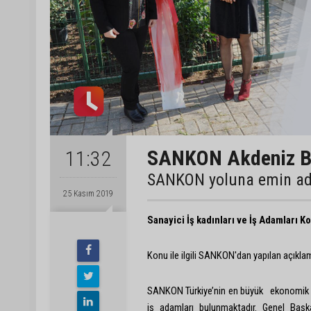
SANKON Akdeniz Bö
11:32
SANKON yoluna emin ad
25 Kasım 2019
Sanayici İş kadınları ve İş Adamla
Konu ile ilgili SANKON'dan yapılan açıkla
SANKON Türkiye’nin en büyük ekonomik sivil
iş adamları bulunmaktadır. Genel Baş