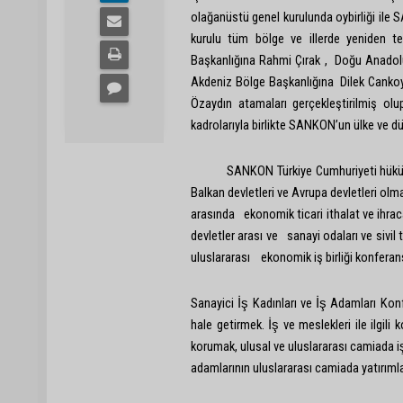
olağanüstü genel kurulunda oybirliği ile
kurulu tüm bölge ve illerde yeniden 
Başkanlığına Rahmi Çırak , Doğu Anadol
Akdeniz Bölge Başkanlığına Dilek Cankoy
Özaydın atamaları gerçekleştirilmiş ol
kadrolarıyla birlikte SANKON’un ülke ve dü
SANKON Türkiye Cumhuriyeti hükümetinin 
Balkan devletleri ve Avrupa devletleri olmak
arasında ekonomik ticari ithalat ve ihrac
devletler arası ve sanayi odaları ve sivil 
uluslararası ekonomik iş birliği konferans
Sanayici İş Kadınları ve İş Adamları Ko
hale getirmek. İş ve meslekleri ile ilgili
korumak, ulusal ve uluslararası camiada iş k
adamlarının uluslararası camiada yatırımla