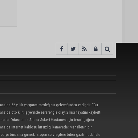
ana’da 52 yıllık yorgancı mesleğinin geleceğinden endişeli: “Bu
ği çocuğuma bile öğretemedim”
ana’da oto kilit iş yerinde esrarengiz olay: 2 kişi hayatını kaybetti
marlar Odası’ndan Adana Askeri Hastanesi için tescil çağrısı:
mamalı, amaç dışı kullanılmamalı”
ana’da internet kablosu hırsızlığı kamerada: Mahallenin bir
nde internet erişimi kesildi
lediye binasına girmek isteyen servisçilere biber gazlı müdahale