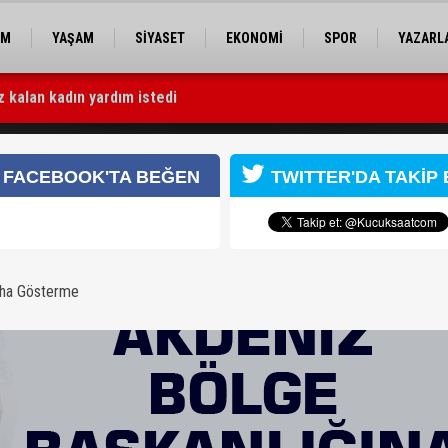
EM
YAŞAM
SİYASET
EKONOMİ
SPOR
YAZARL
z kalan kadın yardım istedi
tseverlerle buluştu
ğına Dilek Cankoy atandı
FACEBOOK'TA BEĞEN
TWITTER'DA TAKİP 
aha Gösterme