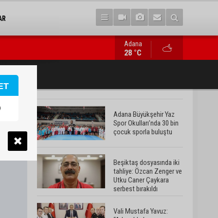
AR
Adana
Vali Mustafa Yavuz: “Adana’da huzur ve güven ortamını daha da 
28 °C
ET
Adana Büyükşehir Yaz
Spor Okulları’nda 30 bin
çocuk sporla buluştu
Beşiktaş dosyasında iki
tahliye: Özcan Zenger ve
Utku Caner Çaykara
serbest bırakıldı
Vali Mustafa Yavuz: