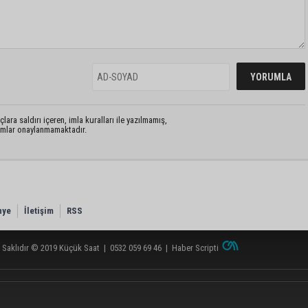
lara saldırı içeren, imla kuralları ile yazılmamış,
rumlar onaylanmamaktadır.
nye
İletişim
RSS
 Saklıdır © 2019
Küçük Saat
|
0532 059 69 46
|
Haber Scripti