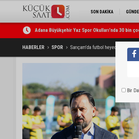
SON DAKİKA
GÜND
Adana Büyükşehir Yaz Spor Okulları’nda 30 bin ço
Beşiktaş dosyasında iki tahliye: Özcan Zenger ve
HABERLER
SPOR
Sarıçam’da futbol heyecanı sona erd
Bir D