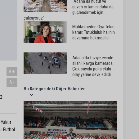
“Adana’da huzur ve
güven ortamını daha da
güçlendirmek için
çalışıyoruz”
Mahkemeden Oya Tekin
kararı: Tutukluluk halinin
devamına hükmedildi
Adana’da taziye evinde
silahlı kavga kamerada:
Çok sayıda polis ekibi
A+
olay yerine sevk edildi
A-
Bu Kategorideki Diğer Haberler
Adana’da parktaki OED
cihazını çalan şüpheli
p
tutuklandı
Seyhan’da fırın ve
 Yakut
pastanelere hijyen
i Futbol
denetimi gerçekleştirildi