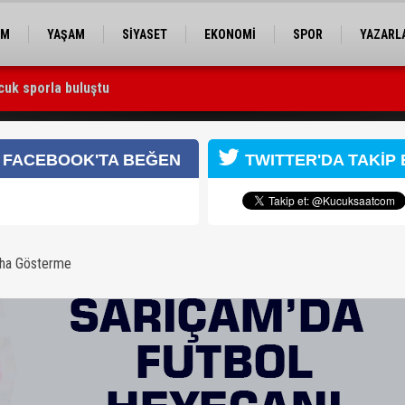
EM
YAŞAM
SİYASET
EKONOMİ
SPOR
YAZARL
cuk sporla buluştu
 Utku Caner Çaykara serbest bırakıldı
i
FACEBOOK'TA BEĞEN
TWITTER'DA TAKİP 
aha Gösterme