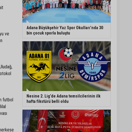
it
Eski polis memuru Ergün
Karakaya’nın öldürüldüğü
silahlı kavganın
görüntüleri ortaya çıktı
Adana Büyükşehir Yaz Spor Okulları’nda 30
bin çocuk sporla buluştu
yu ve
on
İmamoğlu’nda hijyen ve
etiket kontrolü
Uludağ,
Mustafa Özkan: "Yüreğir
otokol
Belediye Başkan Vekilliği
seçimine ilişkin hukuki
süreç başlatıldı"
Nesine 2. Lig’de Adana temsilcilerinin ilk
n futbol
hafta fikstürü belli oldu
ilal
uvası
 herkese