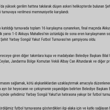
’da yüksek gerilim hattına takılarak düşen askeri helikopterde bulunan Şeh
ki turnuvaya verilmesi memnuniyetle karşılandı.
n katıldığı turnuvada toplam 16 karşılaşma oynanırken, final maçında Akku
lk yarısı 1-0 Akkuyu Mahallesi’nin üstünlüğü ile sona eren karşılaşmanın s
k Şehit Yarbay Songül Yakut Futbol Turnuvası’nın şampiyonu oldu.
eceye giren diğer takımlara kupa ve madalyaları Belediye Başkanı Bilal 
Ceylan, Jandarma Bölge Komutan Vekili Albay Can Altundarak ve diğer pr
aşmasını sağlamak, kötü alışkanlıklardan uzaklaştırmak amacıyla düzenlene
ayrı bir heyecanın ve çekişmenin yaşandığını belirten Belediye Başkanı B
 içinde şehidimiz Yarbay Songül Yakut’un hatırasına yakışır bir futbol turn
diğimiz futbol turnuvasına gösterdikleri ilgi-alaka için ve katkı sağlayan