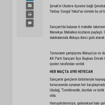
Şırnak’ın Uludere ilçesine bağlı Şenoba
Yarbay Songül Yakut’un isminin bu yıl 
Sarıçam’da bulunan 6 mahalle takımını
Menekşe Mahallesi kozlarını paylaştı. İ
dakikalarında Akkuyu ikinci golü atara
Turnuvanın şampiyonu Akkuyu’ya ve der
AK Parti Sarıçam İlçe Başkanı Emrah 
üyeleri tarafından verildi.
HER MAÇTA AYRI HEYECAN
Sarıçamlı gençlerin birbirleriyle kayn
turnuvasında oynanan her karşılaşmada 
Uludağ, “Centilmenlik, dostluk ve birlik
oldu.
Hemşehrilerimize, geleneksel hale getir