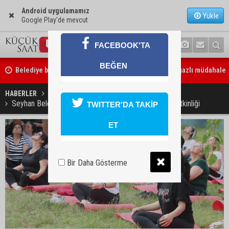
Android uygulamamız
Yükle
Google Play'de mevcut
FACEBOOK'TA
Belediye binasına girmek isteyen servisçilere biber gazlı müdahale
BEĞEN
Adana’da taziye evinde silah çeken kişi gözaltına alındı
HABERLER
YAŞAM
Seyhan Belediyesi'nden “Kadim Değişim Teknikleri” etkinliği
TWITTER'DA TAKİP
ET
Bir Daha Gösterme