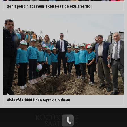
Şehit polisin adı memleketi Feke’de okula verildi
Akdam'da 1000 fidan toprakla buluştu