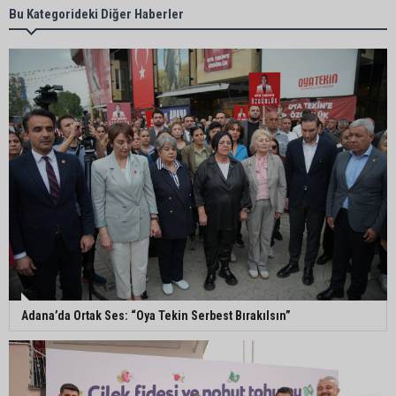
CHP Adana Milletvekili Dr. Müzeyyen Şevkin:
Bu Kategorideki Diğer Haberler
“Akdeniz bir atık deposuna dönüşmemeli”
Adana’da aile içi arsa krizi: 95 yaşındaki kadının
miras arsası satıldı, 17 milyonun 13 milyonu
harcandı
Uluslararası Adana Altın Koza Film Festivali’nde
Orhan Kemal Emek Ödülleri’nin sahipleri belli oldu
Adana’da trafikte testereyle saldırı iddiası:
Şüpheli tutuklandı
Adana’da Ortak Ses: “Oya Tekin Serbest Bırakılsın”
Adana’da internet kablosu hırsızlığı kamerada:
Mahallenin bir bölümünde internet erişimi kesildi