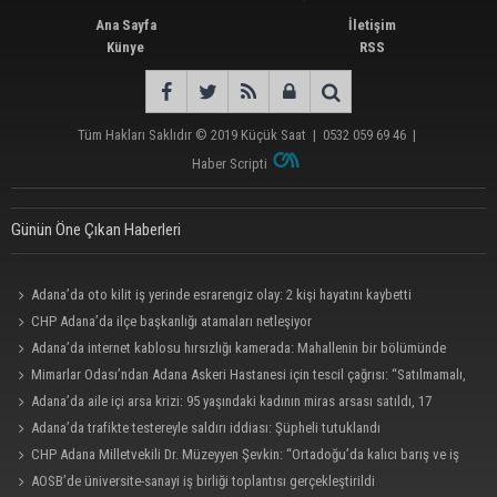
Ana Sayfa
İletişim
Künye
RSS
Tüm Hakları Saklıdır © 2019
Küçük Saat
|
0532 059 69 46
|
Haber Scripti
Günün Öne Çıkan Haberleri
Adana’da oto kilit iş yerinde esrarengiz olay: 2 kişi hayatını kaybetti
CHP Adana’da ilçe başkanlığı atamaları netleşiyor
Adana’da internet kablosu hırsızlığı kamerada: Mahallenin bir bölümünde
internet erişimi kesildi
Mimarlar Odası’ndan Adana Askeri Hastanesi için tescil çağrısı: “Satılmamalı,
amaç dışı kullanılmamalı”
Adana’da aile içi arsa krizi: 95 yaşındaki kadının miras arsası satıldı, 17
milyonun 13 milyonu harcandı
Adana’da trafikte testereyle saldırı iddiası: Şüpheli tutuklandı
CHP Adana Milletvekili Dr. Müzeyyen Şevkin: “Ortadoğu’da kalıcı barış ve iş
birliği sağlanmalı”
AOSB’de üniversite-sanayi iş birliği toplantısı gerçekleştirildi