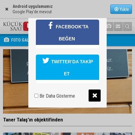
Android uygulamamız
Yükle
Google Play'de mevcut
FACEBOOK'TA
BEĞEN
FOTO GALERİ
TWITTER'DA TAKİP
ET
Bir Daha Gösterme
Taner Talaş'ın objektifinden