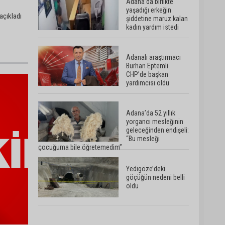
Adana’da birlikte
yaşadığı erkeğin
açıkladı
Yedigöze İçme Suyu
şiddetine maruz kalan
kadın yardım istedi
Projesi çalışmalarında
göçük: 1 işçi hayatını
kaybetti
Adanalı araştırmacı
Burhan Eptemli
Müzeyyen Şevkin’den
CHP’de başkan
Çocuk Koruma Kanunu
yardımcısı oldu
Teklifi’ne eleştiri:
“Öncelik ceza değil,
önlemedir”
Adana’da 52 yıllık
Adana’da sıcağın
yorgancı mesleğinin
boyutu: Asfaltta
geleceğinden endişeli:
yumurta pişti
“Bu mesleği
çocuğuma bile öğretemedim”
Yedigöze’deki
göçüğün nedeni belli
oldu