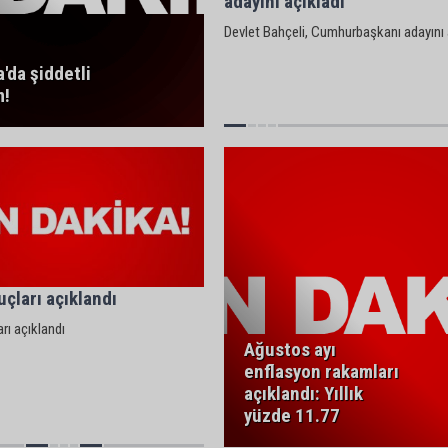
adayını açıkladı
Devlet Bahçeli, Cumhurbaşkanı adayını 
'da şiddetli
m!
çları açıklandı
rı açıklandı
Ağustos ayı
enflasyon rakamları
açıklandı: Yıllık
yüzde 11.77