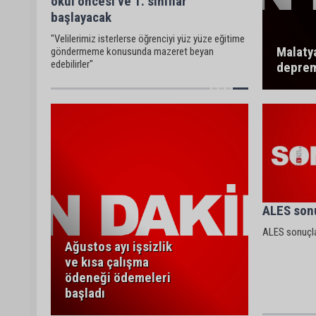
okul öncesi ve 1. sınıflar
başlayacak
"Velilerimiz isterlerse öğrenciyi yüz yüze eğitime
Malatya
göndermeme konusunda mazeret beyan
edebilirler"
depre
ALES sonu
ALES sonuçla
Ağustos ayı işsizlik
ve kısa çalışma
ödeneği ödemeleri
başladı