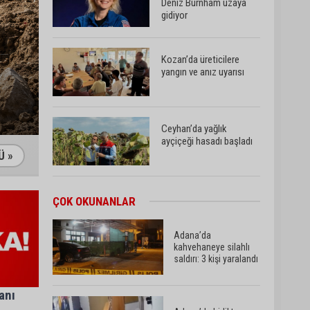
Deniz Burnham uzaya
gidiyor
Kozan’da üreticilere
yangın ve anız uyarısı
ZEYDAN KARALAR HAKKI
Ceyhan’da yağlık
ayçiçeği hasadı başladı
Ü »
Yedigöze’deki göçüğün
ÇOK OKUNANLAR
nedeni belli oldu
Adana’da
kahvehaneye silahlı
saldırı: 3 kişi yaralandı
Kozan’da turunçgil
zararlısına karşı biyolojik
mücadele
anı