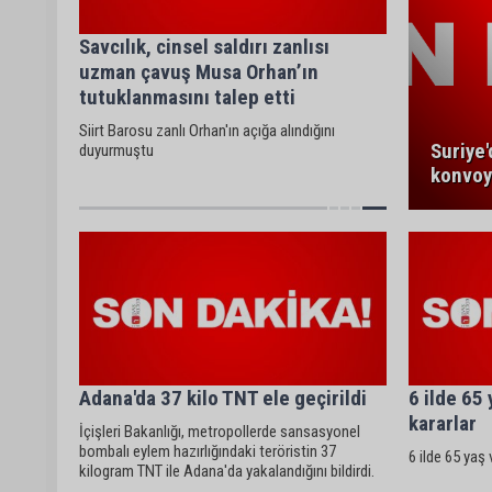
Savcılık, cinsel saldırı zanlısı
uzman çavuş Musa Orhan’ın
tutuklanmasını talep etti
Siirt Barosu zanlı Orhan'ın açığa alındığını
Suriye'
duyurmuştu
konvoy
Adana'da 37 kilo TNT ele geçirildi
6 ilde 65 
kararlar
İçişleri Bakanlığı, metropollerde sansasyonel
bombalı eylem hazırlığındaki teröristin 37
6 ilde 65 yaş 
kilogram TNT ile Adana'da yakalandığını bildirdi.