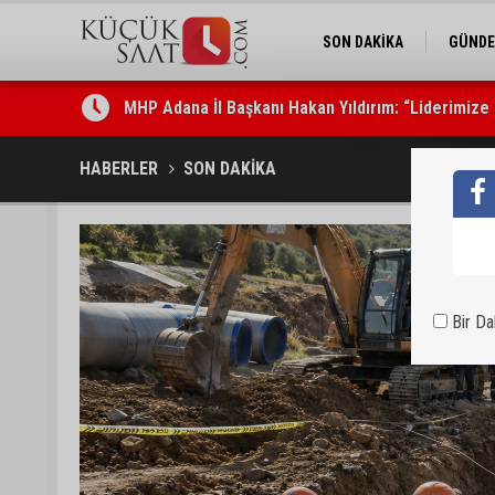
SON DAKİKA
GÜND
MHP Adana İl Başkanı Hakan Yıldırım: “Liderimize 
Adanalı 13 yaşındaki Ela Nur şelalede hayatını kay
HABERLER
SON DAKİKA
Bir D