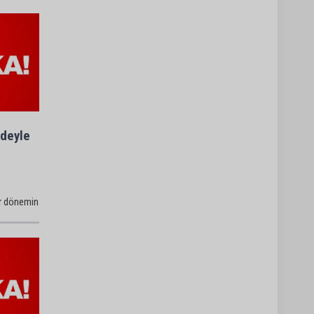
jdeyle
ir dönemin