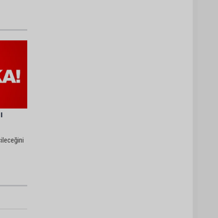
ı
ileceğini