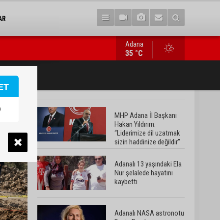
AR
Adana
Adanalı NASA astronotu Deniz Burnham uzaya gidiyor
35 °C
ET
MHP Adana İl Başkanı
Hakan Yıldırım:
“Liderimize dil uzatmak
sizin haddinize değildir”
Adanalı 13 yaşındaki Ela
Nur şelalede hayatını
kaybetti
Adanalı NASA astronotu