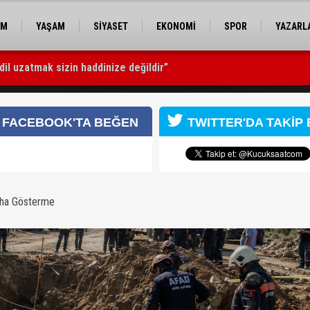
EM
YAŞAM
SİYASET
EKONOMİ
SPOR
YAZARL
dil uzatmak sizin haddinize değildir”
betti
FACEBOOK'TA BEĞEN
TWITTER'DA TAKİP 
aha Gösterme