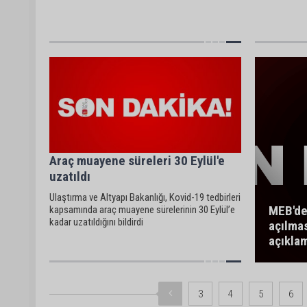
Araç muayene süreleri 30 Eylül'e
uzatıldı
Ulaştırma ve Altyapı Bakanlığı, Kovid-19 tedbirleri
MEB'de
kapsamında araç muayene sürelerinin 30 Eylül’e
kadar uzatıldığını bildirdi
açılması
açıkla
3
4
5
6