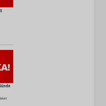
ış
 Günde
leket