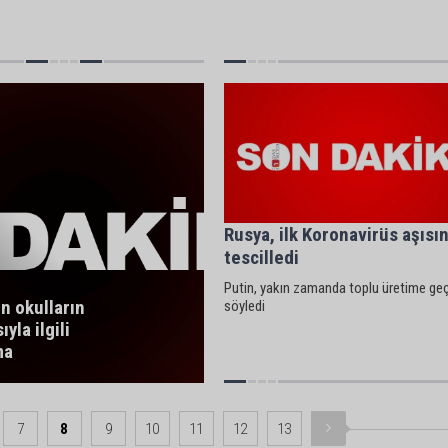
Rusya, ilk Koronavirüs aşısın
tescilledi
Putin, yakın zamanda toplu üretime geç
n okulların
söyledi
yla ilgili
ma
7
8
9
10
11
12
13