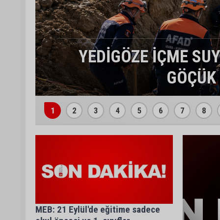
KAHRAMANMARAŞ'T
1
2
3
4
5
6
7
8
MEB: 21 Eylül'de eğitime sadece