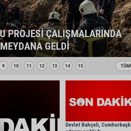
A OKULA SİLAHLI SALDIRI!
9
10
11
12
13
14
15
TÜM
Devlet Bahçeli, Cumhurbaşk