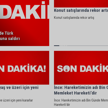
Konut satışlarında rekor art
Konut satışlarında rekor artış
de Türk
una saldırı
yaş ve üzeri için yeni
İnce: Hareketimizin adı Bin
Memleket Hareketi’dir
ve üzeri için yeni kararlar
İnce: Hareketimizin adı Bin Günde Mem
Hareketi’dir