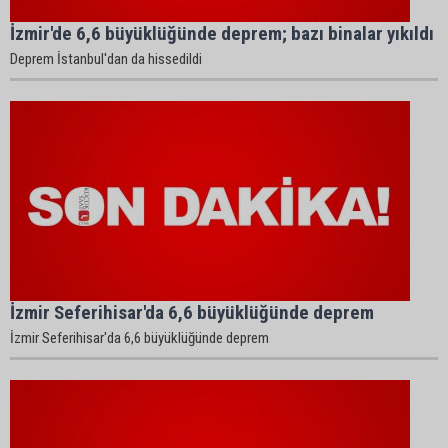
İzmir'de 6,6 büyüklüğünde deprem; bazı binalar yıkıldı
Deprem İstanbul'dan da hissedildi
İzmir Seferihisar'da 6,6 büyüklüğünde deprem
İzmir Seferihisar'da 6,6 büyüklüğünde deprem