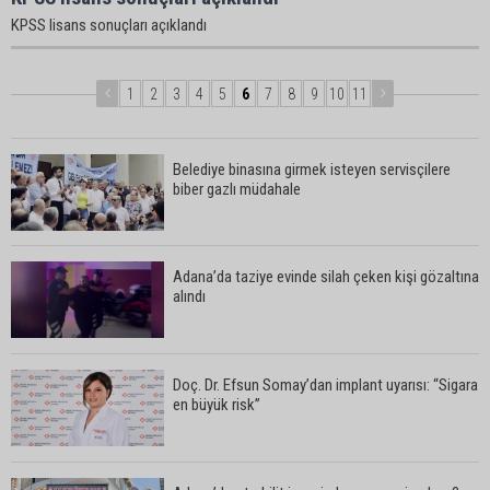
KPSS lisans sonuçları açıklandı
1
2
3
4
5
6
7
8
9
10
11
Belediye binasına girmek isteyen servisçilere
biber gazlı müdahale
Adana’da taziye evinde silah çeken kişi gözaltına
alındı
Doç. Dr. Efsun Somay’dan implant uyarısı: “Sigara
en büyük risk”