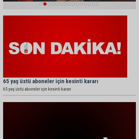
1
2
3
4
5
6
7
8
9
10
11
12
13
14
15
65 yaş üstü aboneler için kesinti kararı
65 yaş üstü aboneler için kesinti kararı