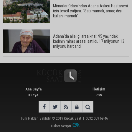
Mimarlar Odası’ndan Adana Askeri Hastanesi
için tescil çağrısı: “Satılmamalı, amaç dışı
Adana’da internet kablosu hırsızlığı kamerada:
kullanılmamalı”
Mahallenin bir bölümünde internet erişimi kesildi
Adana’da aile içi arsa krizi: 95 yaşındaki
kadının miras arsası satıldı, 17 milyonun 13
Mimarlar Odası’ndan Adana Askeri Hastanesi
milyonu harcandı
için tescil çağrısı: “Satılmamalı, amaç dışı
kullanılmamalı”
Ana Sayfa
İletişim
Künye
RSS
Tüm Hakları Saklıdır © 2019
Küçük Saat
|
0532 059 69 46
|
Haber Scripti