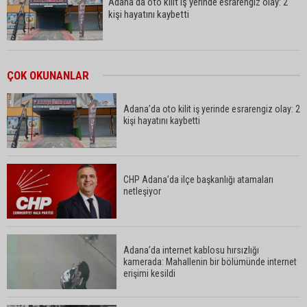
Adana’da oto kilit iş yerinde esrarengiz olay: 2
kişi hayatını kaybetti
CHP Adana Milletvekili Dr. Müzeyyen Şevkin:
ÇOK OKUNANLAR
“Akdeniz bir atık deposuna dönüşmemeli”
Adana’da oto kilit iş yerinde esrarengiz olay: 2
kişi hayatını kaybetti
Adana’da aile içi arsa krizi: 95 yaşındaki kadının
miras arsası satıldı, 17 milyonun 13 milyonu
harcandı
CHP Adana’da ilçe başkanlığı atamaları
netleşiyor
Uluslararası Adana Altın Koza Film Festivali’nde
Orhan Kemal Emek Ödülleri’nin sahipleri belli oldu
Adana’da internet kablosu hırsızlığı
kamerada: Mahallenin bir bölümünde internet
Adana’da trafikte testereyle saldırı iddiası:
erişimi kesildi
Şüpheli tutuklandı