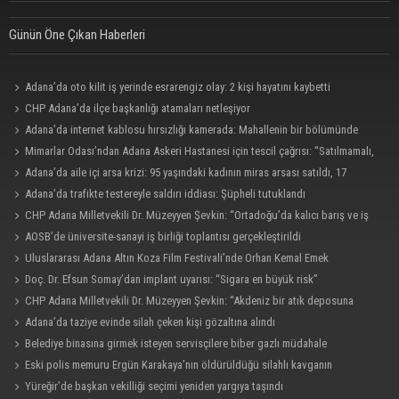
Günün Öne Çıkan Haberleri
Adana’da oto kilit iş yerinde esrarengiz olay: 2 kişi hayatını kaybetti
CHP Adana’da ilçe başkanlığı atamaları netleşiyor
Adana’da internet kablosu hırsızlığı kamerada: Mahallenin bir bölümünde
internet erişimi kesildi
Mimarlar Odası’ndan Adana Askeri Hastanesi için tescil çağrısı: “Satılmamalı,
amaç dışı kullanılmamalı”
Adana’da aile içi arsa krizi: 95 yaşındaki kadının miras arsası satıldı, 17
milyonun 13 milyonu harcandı
Adana’da trafikte testereyle saldırı iddiası: Şüpheli tutuklandı
CHP Adana Milletvekili Dr. Müzeyyen Şevkin: “Ortadoğu’da kalıcı barış ve iş
birliği sağlanmalı”
AOSB’de üniversite-sanayi iş birliği toplantısı gerçekleştirildi
Uluslararası Adana Altın Koza Film Festivali’nde Orhan Kemal Emek
Ödülleri’nin sahipleri belli oldu
Doç. Dr. Efsun Somay’dan implant uyarısı: “Sigara en büyük risk”
CHP Adana Milletvekili Dr. Müzeyyen Şevkin: “Akdeniz bir atık deposuna
dönüşmemeli”
Adana’da taziye evinde silah çeken kişi gözaltına alındı
Belediye binasına girmek isteyen servisçilere biber gazlı müdahale
Eski polis memuru Ergün Karakaya’nın öldürüldüğü silahlı kavganın
görüntüleri ortaya çıktı
Yüreğir’de başkan vekilliği seçimi yeniden yargıya taşındı