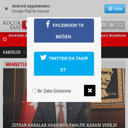
Android uygulamamız
Yükle
Google Play'de mevcut
FACEBOOK'TA
BEĞEN
Adana’da taziye evinde silah çeken kişi gözaltına alındı
HABERLER
SON DAKİKA
TWITTER'DA TAKİP
MANŞETLER
ET
Bir Daha Gösterme
ZEYDAN KARALAR HAKKINDA TAHLİYE KARARI VERİLDİ