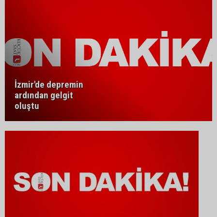
İzmir'de depremin
ardından gelgit
oluştu