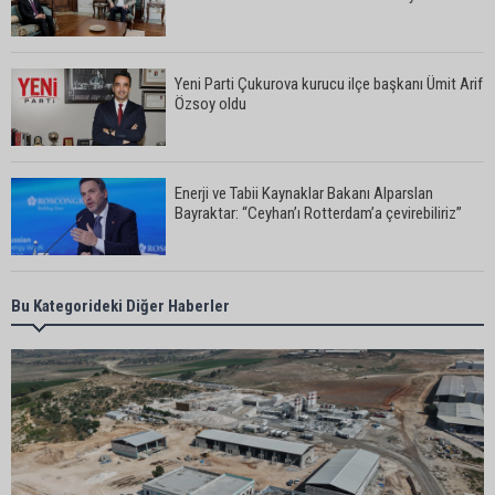
Yeni Parti Çukurova kurucu ilçe başkanı Ümit Arif
Özsoy oldu
Enerji ve Tabii Kaynaklar Bakanı Alparslan
Bayraktar: “Ceyhan’ı Rotterdam’a çevirebiliriz”
Başkan Ali Bedrettin Karataş’tan sahiller için
Bu Kategorideki Diğer Haberler
duyarlılık çağrısı
MHP Adana İl Başkanı Hakan Yıldırım:
“Liderimize dil uzatmak sizin haddinize değildir”