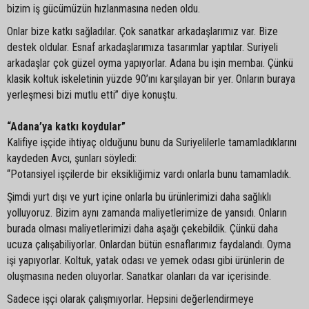
bizim iş gücümüzün hızlanmasına neden oldu.
Onlar bize katkı sağladılar. Çok sanatkar arkadaşlarımız var. Bize
destek oldular. Esnaf arkadaşlarımıza tasarımlar yaptılar. Suriyeli
arkadaşlar çok güzel oyma yapıyorlar. Adana bu işin membaı. Çünkü
klasik koltuk iskeletinin yüzde 90’ını karşılayan bir yer. Onların buraya
yerleşmesi bizi mutlu etti” diye konuştu.
“Adana’ya katkı koydular”
Kalifiye işçide ihtiyaç olduğunu bunu da Suriyelilerle tamamladıklarını
kaydeden Avcı, şunları söyledi:
“Potansiyel işçilerde bir eksikliğimiz vardı onlarla bunu tamamladık.
Şimdi yurt dışı ve yurt içine onlarla bu ürünlerimizi daha sağlıklı
yolluyoruz. Bizim aynı zamanda maliyetlerimize de yansıdı. Onların
burada olması maliyetlerimizi daha aşağı çekebildik. Çünkü daha
ucuza çalışabiliyorlar. Onlardan bütün esnaflarımız faydalandı. Oyma
işi yapıyorlar. Koltuk, yatak odası ve yemek odası gibi ürünlerin de
oluşmasına neden oluyorlar. Sanatkar olanları da var içerisinde.
Sadece işçi olarak çalışmıyorlar. Hepsini değerlendirmeye