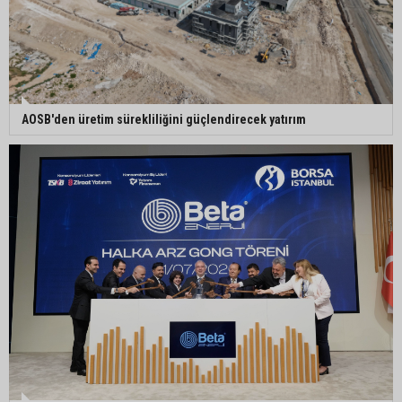
Adanalı 13 yaşındaki Ela Nur şelalede hayatını
kaybetti
Adanalı NASA astronotu Deniz Burnham uzaya
⁠AOSB'den üretim sürekliliğini güçlendirecek yatırım
gidiyor
Kozan’da üreticilere yangın ve anız uyarısı
Ceyhan’da yağlık ayçiçeği hasadı başladı