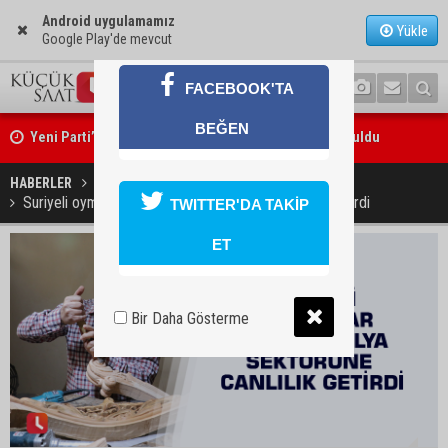
Android uygulamamız
Yükle
Google Play'de mevcut
FACEBOOK'TA
Yeni Parti’nin Sarıçam ve Karataş teşkilatları oluşturuldu
BEĞEN
Feke Belediye Başkanı Cömert Özen, Adana Valisi Mustafa Yavuz’u
ziyaret etti
HABERLER
EKONOMİ
Suriyeli oymacılar Türk mobilya sektörüne canlılık getirdi
TWITTER'DA TAKİP
ET
Bir Daha Gösterme