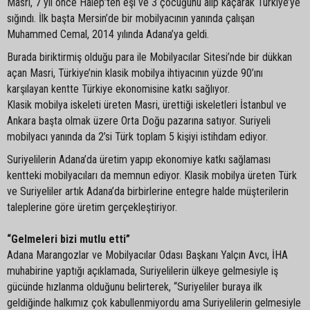
Masri, 7 yıl önce Halep’ten eşi ve 3 çocuğunu alıp kaçarak Türkiye’ye
sığındı. İlk başta Mersin’de bir mobilyacının yanında çalışan
Muhammed Cemal, 2014 yılında Adana’ya geldi.
Burada biriktirmiş olduğu para ile Mobilyacılar Sitesi’nde bir dükkan
açan Masri, Türkiye’nin klasik mobilya ihtiyacının yüzde 90’ını
karşılayan kentte Türkiye ekonomisine katkı sağlıyor.
Klasik mobilya iskeleti üreten Masri, ürettiği iskeletleri İstanbul ve
Ankara başta olmak üzere Orta Doğu pazarına satıyor. Suriyeli
mobilyacı yanında da 2’si Türk toplam 5 kişiyi istihdam ediyor.
Suriyelilerin Adana’da üretim yapıp ekonomiye katkı sağlaması
kentteki mobilyacıları da memnun ediyor. Klasik mobilya üreten Türk
ve Suriyeliler artık Adana’da birbirlerine entegre halde müşterilerin
taleplerine göre üretim gerçekleştiriyor.
“Gelmeleri bizi mutlu etti”
Adana Marangozlar ve Mobilyacılar Odası Başkanı Yalçın Avcı, İHA
muhabirine yaptığı açıklamada, Suriyelilerin ülkeye gelmesiyle iş
gücünde hızlanma olduğunu belirterek, “Suriyeliler buraya ilk
geldiğinde halkımız çok kabullenmiyordu ama Suriyelilerin gelmesiyle