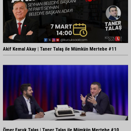
Akif Kemal Akay | Taner Talaş ile Mümkün Mertebe #11
Ömer Faruk Talaş | Taner Talaş ile Mümkün Mertebe #10