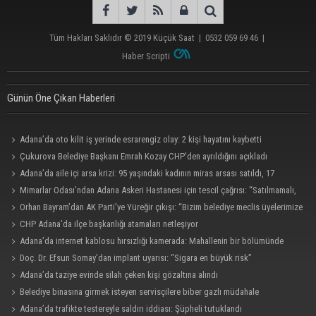
Tüm Hakları Saklıdır © 2019
Küçük Saat
|
0532 059 69 46
|
Haber Scripti
Günün Öne Çıkan Haberleri
Adana’da oto kilit iş yerinde esrarengiz olay: 2 kişi hayatını kaybetti
Çukurova Belediye Başkanı Emrah Kozay CHP’den ayrıldığını açıkladı
Adana’da aile içi arsa krizi: 95 yaşındaki kadının miras arsası satıldı, 17
milyonun 13 milyonu harcandı
Mimarlar Odası’ndan Adana Askeri Hastanesi için tescil çağrısı: “Satılmamalı,
amaç dışı kullanılmamalı”
Orhan Bayram’dan AK Parti’ye Yüreğir çıkışı: “Bizim belediye meclis üyelerimize
ne yaptınız? Siz önce onu anlatın”
CHP Adana’da ilçe başkanlığı atamaları netleşiyor
Adana’da internet kablosu hırsızlığı kamerada: Mahallenin bir bölümünde
internet erişimi kesildi
Doç. Dr. Efsun Somay’dan implant uyarısı: “Sigara en büyük risk”
Adana’da taziye evinde silah çeken kişi gözaltına alındı
Belediye binasına girmek isteyen servisçilere biber gazlı müdahale
Adana’da trafikte testereyle saldırı iddiası: Şüpheli tutuklandı