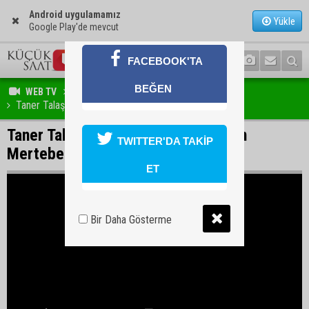
Android uygulamamız
Yükle
Google Play'de mevcut
FACEBOOK'TA
BEĞEN
WEB TV
VİDEO HABER
Taner Talaş - Yakup Budak | Mümkün Mertebe #7
Taner Talaş - Yakup Budak | Mümkün
TWITTER'DA TAKİP
Mertebe #7
ET
Bir Daha Gösterme