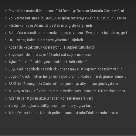
Pozantı’da motosiklet kazası: Eski Belediye Başkanı Mustafa Çay’ın yeğeni
hayatını kaybetti
Yol verme tartışması büyüdü; Bagajdan testereyi çıkarıp sürücünün üzerine
yürüdü
Filistin konvoyu Adana'da destek mitingiyle karşılandı
Adana’da motosiklet hırsızından ilginç savunma: “Eve gitmek için aldım, geri
verecektim”
Halil Nacar, Balcalı Hastanesi yönetimini ağırladı
Kozan’da kaçak tütün operasyonu: 1 şüpheli tutuklandı
Büyükşehirden üreticiye 168 adet süt sağım makinesi
Ayhan Barut: "Sıcaklar yaşam hakkını tehdit ediyor"
Büyükşehir açıkladı: Yasaklı ırk köpeğe mevzuat kapsamında işlem yapıldı
Doğan: "Kredi limitleri her yıl enflasyon oranı dikkate alınarak güncellenmelidir"
ASKİ'den Bakımyurdu Caddesi'nde içme suyu altyapısına güçlü yatırım
Müzeyyen Şevkin: "Yolcu garantisi verilen havalimanında 100 emekçi neden
işten çıkarılıyor?"
Adanalı sanatçıdan üzücü haber: Konserlerine ara verdi
Yüreğir’de başkan vekilliği seçimi yeniden yargıya taşındı
Adana’ya acı haber: Adanalı polis memuru İstanbul’daki kazada hayatını
kaybetti