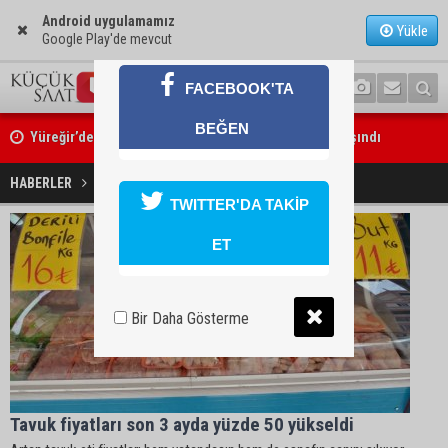
Android uygulamamız
Yükle
Google Play'de mevcut
FACEBOOK'TA
BEĞEN
Yüreğir’de başkan vekilliği seçimi yeniden yargıya taşındı
HABERLER
Tavuk fiyatları Haberleri
TWITTER'DA TAKİP
ET
Bir Daha Gösterme
Tavuk fiyatları son 3 ayda yüzde 50 yükseldi