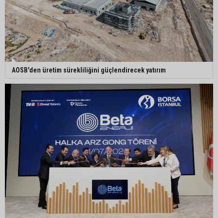
Yeni Parti’nin Sarıçam ve Karataş teşkilatları
oluşturuldu
Feke Belediye Başkanı Cömert Özen, Adana
⁠AOSB'den üretim sürekliliğini güçlendirecek yatırım
Valisi Mustafa Yavuz’u makamında ziyaret etti
Yeni Parti Çukurova kurucu ilçe başkanı Ümit Arif
Özsoy oldu
Enerji ve Tabii Kaynaklar Bakanı Alparslan
Bayraktar: “Ceyhan’ı Rotterdam’a çevirebiliriz”