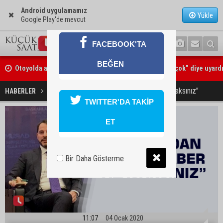
Android uygulamamız
Yükle
Google Play'de mevcut
FACEBOOK'TA
Otoyolda akılalmaz olay: Önce çaldılar, sonra “Hırsız çok” diye uyardı
BEĞEN
Müzeyyen Şevkin: “Mısırın alım fiyatı en az 17 lira olarak açıklanmalı
“Temsa’dan güzel haber alacaksınız”
HABERLER
EKONOMİ
TWITTER'DA TAKİP
ET
Bir Daha Gösterme
11:07
04 Ocak 2020