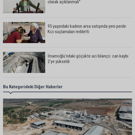
olarak açıklanmalı”
95 yaşındaki kadının arsa satışında yeni perde:
Kızı suçlamaları reddetti
İmamoğlu’ndaki göçükte acı bilanço: can kaybı
2’ye yükseldi
Feke’de motosiklet ağaca çarptı: 1 kişi hayatını
Bu Kategorideki Diğer Haberler
kaybetti
AOSB’den ihracata stratejik destek