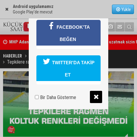
Android uygulamamız
Yükle
Google Play'de mevcut
MHP Adana İl Başkanı Hakan Yıldırım: “Liderimize dil uzatmak sizin
FACEBOOK'TA
değildir”
BEĞEN
Adanalı 13 yaşındaki Ela Nur şelalede hayatını kaybetti
HABERLER
GÜNDEM
Tepkilere rağmen koltuk renkleri değişmedi
TWITTER'DA TAKİP
ET
Bir Daha Gösterme