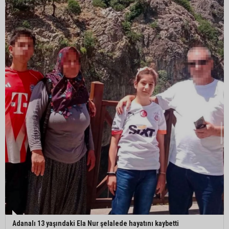
Yedigöze’deki göçüğün nedeni belli oldu
Kozan’da turunçgil zararlısına karşı biyolojik
mücadele
Yedigöze İçme Suyu Projesi çalışmalarında
göçük: 1 işçi hayatını kaybetti
Yedigöze İçme Suyu Projesi çalışmalarında
göçük meydana geldi
Adanalı 13 yaşındaki Ela Nur şelalede hayatını kaybetti