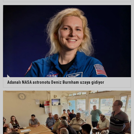
Müzeyyen Şevkin’den Çocuk Koruma Kanunu
Teklifi’ne eleştiri: “Öncelik ceza değil, önlemedir”
Adanalı NASA astronotu Deniz Burnham uzaya gidiyor