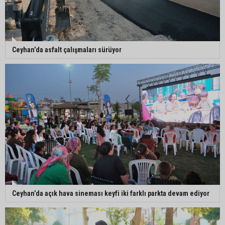
kişi yaralandı
Çukurova Belediye Başkanı Emrah Kozay
Ceyhan’da asfalt çalışmaları sürüyor
CHP’den ayrıldığını açıkladı
Belediye binasına girmek isteyen servisçilere
biber gazlı müdahale
Adana’da taziye evinde silah çeken kişi gözaltına
alındı
Ceyhan’da açık hava sineması keyfi iki farklı parkta devam ediyor