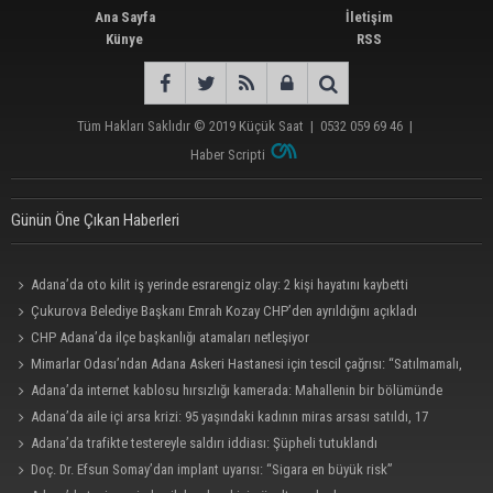
Ana Sayfa
İletişim
Künye
RSS
Tüm Hakları Saklıdır © 2019
Küçük Saat
|
0532 059 69 46
|
Haber Scripti
Günün Öne Çıkan Haberleri
Adana’da oto kilit iş yerinde esrarengiz olay: 2 kişi hayatını kaybetti
Çukurova Belediye Başkanı Emrah Kozay CHP’den ayrıldığını açıkladı
CHP Adana’da ilçe başkanlığı atamaları netleşiyor
Mimarlar Odası’ndan Adana Askeri Hastanesi için tescil çağrısı: “Satılmamalı,
amaç dışı kullanılmamalı”
Adana’da internet kablosu hırsızlığı kamerada: Mahallenin bir bölümünde
internet erişimi kesildi
Adana’da aile içi arsa krizi: 95 yaşındaki kadının miras arsası satıldı, 17
milyonun 13 milyonu harcandı
Adana’da trafikte testereyle saldırı iddiası: Şüpheli tutuklandı
Doç. Dr. Efsun Somay’dan implant uyarısı: “Sigara en büyük risk”