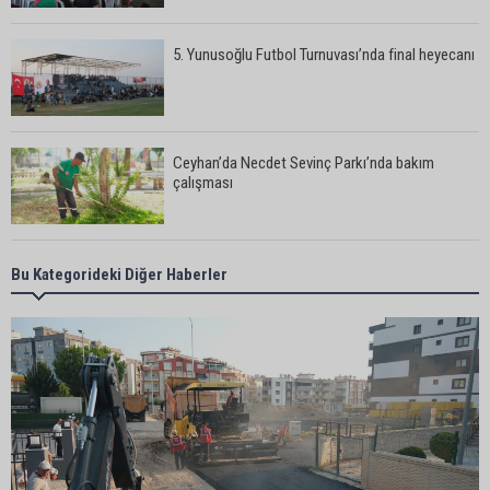
5. Yunusoğlu Futbol Turnuvası’nda final heyecanı
Ceyhan’da Necdet Sevinç Parkı’nda bakım
çalışması
Orhan Bayram’dan AK Parti’ye Yüreğir çıkışı:
Bu Kategorideki Diğer Haberler
“Bizim belediye meclis üyelerimize ne yaptınız?
Siz önce onu anlatın”
Sarıçam’da su ürünlerine yönelik denetimler
sürüyor
Ceyhan’da yangına giden itfaiye aracı devrildi: 3