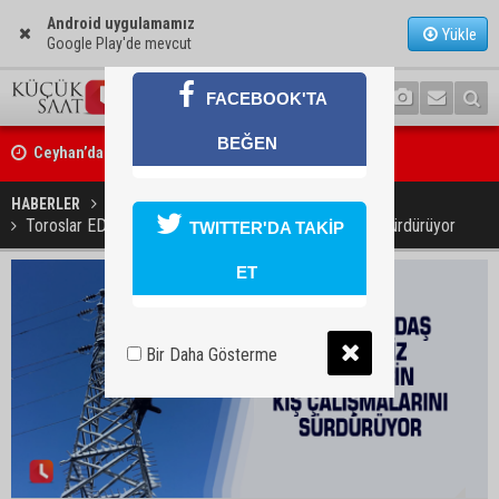
Android uygulamamız
Yükle
Google Play'de mevcut
FACEBOOK'TA
Ceyhan’da asfalt çalışmaları sürüyor
BEĞEN
Ceyhan’da açık hava sineması keyfi iki farklı parkta devam ediyor
HABERLER
GÜNDEM
Toroslar EDAŞ kesintisiz enerji için kış çalışmalarını sürdürüyor
TWITTER'DA TAKİP
ET
Bir Daha Gösterme