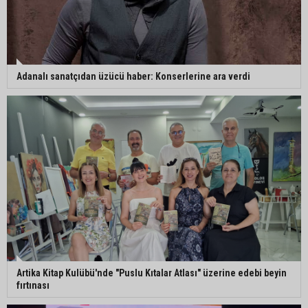
Eski polis memuru Ergün Karakaya’nın
öldürüldüğü silahlı kavganın görüntüleri ortaya
çıktı
Adanalı sanatçıdan üzücü haber: Konserlerine ara verdi
İmamoğlu’nda hijyen ve etiket kontrolü
Mustafa Özkan: "Yüreğir Belediye Başkan
Vekilliği seçimine ilişkin hukuki süreç başlatıldı"
Artika Kitap Kulübü'nde "Puslu Kıtalar Atlası" üzerine edebi beyin
fırtınası