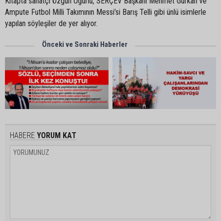
Kitapta sanatçı Özgün Uğurlu, SERÇEV Başkanı Mehmet Gürkan ve
Ampute Futbol Milli Takımının Messi’si Barış Telli gibi ünlü isimlerle
yapılan söyleşiler de yer alıyor.
Önceki ve Sonraki Haberler
HABERE
YORUM KAT