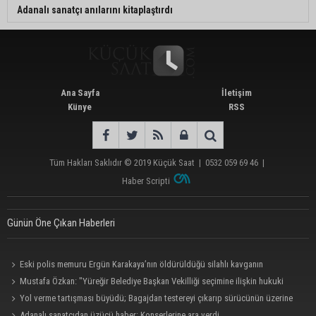
Adanalı sanatçı anılarını kitaplaştırdı
Ana Sayfa
İletişim
Künye
RSS
Tüm Hakları Saklıdır © 2019
Küçük Saat
|
0532 059 69 46
|
Haber Scripti
Günün Öne Çıkan Haberleri
Eski polis memuru Ergün Karakaya’nın öldürüldüğü silahlı kavganın
görüntüleri ortaya çıktı
Mustafa Özkan: "Yüreğir Belediye Başkan Vekilliği seçimine ilişkin hukuki
süreç başlatıldı"
Yol verme tartışması büyüdü; Bagajdan testereyi çıkarıp sürücünün üzerine
yürüdü
Adanalı sanatçıdan üzücü haber: Konserlerine ara verdi