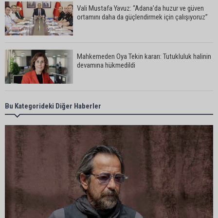
Vali Mustafa Yavuz: “Adana’da huzur ve güven
ortamını daha da güçlendirmek için çalışıyoruz”
Mahkemeden Oya Tekin kararı: Tutukluluk halinin
devamına hükmedildi
Adana’da taziye evinde silahlı kavga kamerada:
Bu Kategorideki Diğer Haberler
Çok sayıda polis ekibi olay yerine sevk edildi
Adana’da parktaki OED cihazını çalan şüpheli
tutuklandı
Seyhan’da fırın ve pastanelere hijyen denetimi
gerçekleştirildi