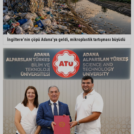
İngiltere’nin çöpü Adana’ya geldi, mikroplastik tartışması büyüdü