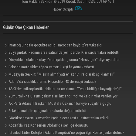
Tüm Hakları Saklıdır © 2019
Küçük Saat
|
0532 059 69 46
|
Haber Scripti
Günün Öne Çıkan Haberleri
İmamoğlu’ndaki göçükte acı bilanço: can kaybı 2’ye yükseldi
95 yaşındaki kadının arsa satışında yeni perde: Kızı suçlamaları reddetti
Otoyolda akılalmaz olay: Önce çaldılar, sonra “Hırsız çok” diye uyardılar
Feke’de motosiklet ağaca çarptı: 1 kişi hayatını kaybetti
Müzeyyen Şevkin: “Mısırın alım fiyatı en az 17 lira olarak açıklanmalı”
Adana’da sıcaklık alarmı: Hissedilen 43 dereceyi bulacak
ASKİ’den mikroplastik iddialarına açıklama: “Tesis kirliliğin kaynağı değil”
Yumurtalık’ta ulaşım çalışmaları hızlandı: Yol ve kaldırımlar yenileniyor
AK Parti Adana İl Başkanı Mustafa Özkan: "Türkiye Yüzyılına güçlü
teşkilatımızla yürüyoruz"
Feke’de mahalle çalışmaları sahada değerlendirildi
Göçükte hayatını kaybeden işçinin cenazesi ailesine teslim edildi
Kozan’da Yaz Konserleri Akdam’da şenliğe dönüştü
İstanbul Lider Kolejleri Adana Kampüsü’ne yoğun ilgi: Kontenjanlar dolmak