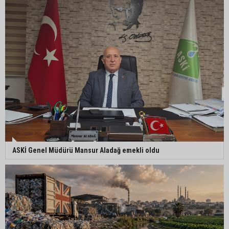
Kozan’da üreticilere Akdeniz Meyve Sineği
uyarısı
İstanbul Lider Kolejleri Adana Kampüsü’ne yoğun
ilgi: Kontenjanlar dolmak üzere
Göçükte hayatını kaybeden işçinin cenazesi
ailesine teslim edildi
ASKİ Genel Müdürü Mansur Aladağ emekli oldu
Yumurtalık Belediye Başkanı Erdinç Altıok: “Ben
bir yere gitmiyorum, partimdeyim”
ASKİ’den mikroplastik iddialarına açıklama:
“Tesis kirliliğin kaynağı değil”