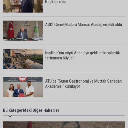
Başkanı oldu
ASKİ Genel Müdürü Mansur Aladağ emekli oldu
İngiltere’nin çöpü Adana’ya geldi, mikroplastik
tartışması büyüdü
ATÜ’de "Sunar Gastronomi ve Mutfak Sanatları
Akademisi" kuruluyor
Göçükte hayatını kaybeden Bekir Çelik, Kozan'da
Bu Kategorideki Diğer Haberler
toprağa verildi