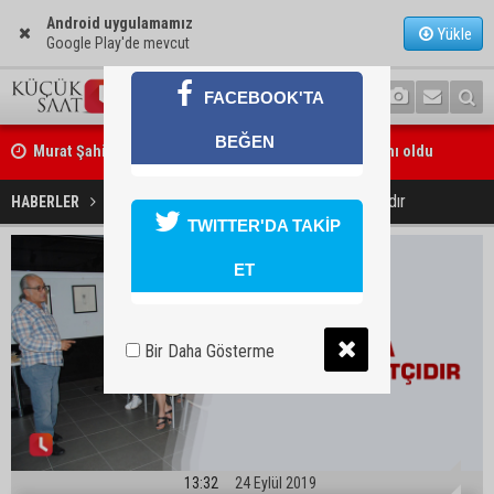
Android uygulamamız
Yükle
Google Play'de mevcut
FACEBOOK'TA
Murat Şahin Aktürk, YENİ Parti Tufanbeyli İlçe Başkanı oldu
BEĞEN
ASKİ Genel Müdürü Mansur Aladağ emekli oldu
Uygur: Aslında herkes sanatçıdır
HABERLER
GÜNDEM
TWITTER'DA TAKİP
ET
Bir Daha Gösterme
13:32
24 Eylül 2019