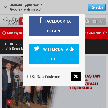
Android uygulamamız
Yükle
Google Play'de mevcut
Müzeyyen Şevkin’den Çocuk Koruma Kanunu Teklifi’ne eleştiri: “Ön
FACEBOOK'TA
değil, önlemedir”
BEĞEN
Adana’da sıcağın boyutu: Asfaltta yumurta pişti
HABERLER
KÜLTÜR SANAT
Vali Demirtaş'tan Adana Lezzet Festivali teşekkürü
TWITTER'DA TAKİP
ET
Bir Daha Gösterme