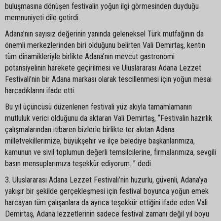
buluşmasına dönüşen festivalin yoğun ilgi görmesinden duyduğu
memnuniyeti dile getirdi.
Adana’nın sayısız değerinin yanında geleneksel Türk mutfağının da
önemli merkezlerinden biri olduğunu belirten Vali Demirtaş, kentin
tüm dinamikleriyle birlikte Adana’nın mevcut gastronomi
potansiyelinin harekete geçirilmesi ve Uluslararası Adana Lezzet
Festivali’nin bir Adana markası olarak tescillenmesi için yoğun mesai
harcadıklarını ifade etti.
Bu yıl üçüncüsü düzenlenen festivali yüz akıyla tamamlamanın
mutluluk verici olduğunu da aktaran Vali Demirtaş, “Festivalin hazırlık
çalışmalarından itibaren bizlerle birlikte ter akıtan Adana
milletvekillerimize, büyükşehir ve ilçe belediye başkanlarımıza,
kamunun ve sivil toplumun değerli temsilcilerine, firmalarımıza, sevgili
basın mensuplarımıza teşekkür ediyorum. ” dedi.
3. Uluslararası Adana Lezzet Festivali’nin huzurlu, güvenli, Adana’ya
yakışır bir şekilde gerçekleşmesi için festival boyunca yoğun emek
harcayan tüm çalışanlara da ayrıca teşekkür ettiğini ifade eden Vali
Demirtaş, Adana lezzetlerinin sadece festival zamanı değil yıl boyu