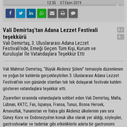
12:35
07 Ekim 2019
Vali Demirtaş'tan Adana Lezzet Festivali
A+
teşekkürü
A-
Vali Demirtaş, 3. Uluslararası Adana Lezzet
Festivali’nde, Emeği Geçen Tüm Kişi, Kurum ve
Kuruluşlar İle Vatandaşlara Teşekkür Etti
Vali Mahmut Demirtaş, “Büyük Akdeniz Şöleni” temasıyla düzenlenen
ve yoğun bir katılımla gerçekleştirilen 3. Uluslararası Adana Lezzet
Festivali’nin son gününde stantları tek tek dolaşarak festivale katılım
gösteren vatandaşlara teşekkür etti.
Ziyaretleri sırasında vatandaşlarla sohbet eden Vali Demirtaş; Malta,
Lübnan, KKTC, Fas, İspanya, Fransa, Tunus, Bosna Hersek,
Arnavutluk, Yunanistan ve İtalya gibi Akdeniz ülkelerinin yanı sıra
Güney Kore ve Endonezya’nın konuk ülke olarak yer aldığı; söyleşiler,
gastroshowlar ve tadımlar gibi etkinliklerle adeta bir gastronomi