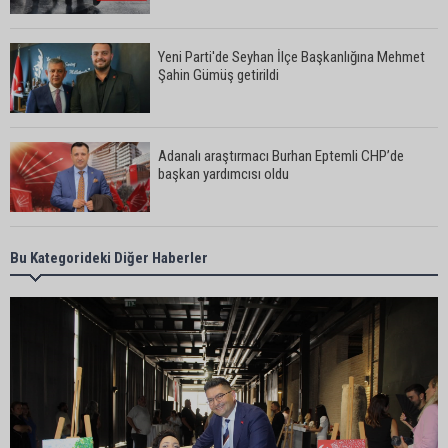
Yeni Parti'de Seyhan İlçe Başkanlığına Mehmet
Şahin Gümüş getirildi
Adanalı araştırmacı Burhan Eptemli CHP’de
başkan yardımcısı oldu
Adana’da birlikte yaşadığı erkeğin şiddetine
Bu Kategorideki Diğer Haberler
maruz kalan kadın yardım istedi
Adana’da özel bir sergi: “Damla’nın Fırçası”
sanatseverlerle buluştu