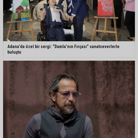
Adana’da 52 yıllık yorgancı mesleğinin
geleceğinden endişeli: “Bu mesleği çocuğuma
bile öğretemedim”
Adana’da Huzur ve Güven uygulaması: 62 aranan
şahıs yakalandı
Adana’da özel bir sergi: “Damla’nın Fırçası” sanatseverlerle
buluştu
Adana’da kahvehaneye silahlı saldırı: 3 kişi
yaralandı
Çukurova Üniversitesi’nde Ar-Ge ve sanayi iş
birliği görüşüldü