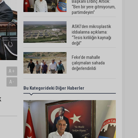
Başkanı Erdinç Altıok:
“Ben bir yere gitmiyorum,
partimdeyim”
ASKİ’den mikroplastik
iddialarına açıklama:
“Tesis kirliliğin kaynağı
değil”
Feke’de mahalle
çalışmaları sahada
değerlendirildi
A+
A-
Bu Kategorideki Diğer Haberler
AK Parti Adana İl
Başkanı Mustafa Özkan:
k
"Türkiye Yüzyılına güçlü
teşkilatımızla yürüyoruz"
Kozan’da Yaz Konserleri
Akdam’da şenliğe
dönüştü