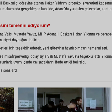
 Başkanlığı görevine atanan Hakan Yıldırım, protokol ziyaretleri kapsamı
ilik makamında gerçekleşen kabulde, Adana’da yürütülen çalışmalar, kent d
asını temenni ediyorum”
na Valisi Mustafa Yavuz, MHP Adana İl Başkanı Hakan Yıldırım ve berabe
uniyet duyduğunu belirtti.
etleri için teşekkür ederek, yeni görevinin hayırlı olmasını temenni etti.
 misafirperverliği dolayısıyla Vali Mustafa Yavuz’a teşekkür etti. Yıldırım
umlarla uyum içinde çalışacaklarını ifade ettiği belirtildi.
la sona erdi.