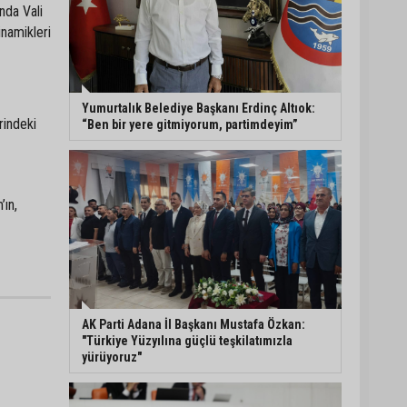
nda Vali
inamikleri
Adana’da sıcaklık alarmı:
Hissedilen 43 dereceyi
bulacak
Yumurtalık Belediye Başkanı Erdinç Altıok:
rindeki
“Ben bir yere gitmiyorum, partimdeyim”
Yumurtalık’ta ulaşım
çalışmaları hızlandı: Yol
ve kaldırımlar yenileniyor
’ın,
Otoyolda akılalmaz olay:
Önce çaldılar, sonra
“Hırsız çok” diye
uyardılar
AK Parti Adana İl Başkanı Mustafa Özkan:
"Türkiye Yüzyılına güçlü teşkilatımızla
yürüyoruz"