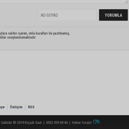
lara saldırı içeren, imla kuralları ile yazılmamış,
rumlar onaylanmamaktadır.
nye
İletişim
RSS
 Saklıdır © 2019
Küçük Saat
|
0532 059 69 46
|
Haber Scripti