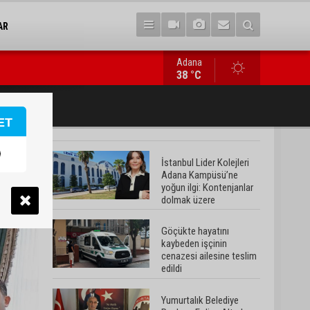
AR
Adana
Yumurtalık Belediye Başkanı Erdinç Altıok: “Ben bir yere gitmi
38 °C
ET
İstanbul Lider Kolejleri
Adana Kampüsü’ne
yoğun ilgi: Kontenjanlar
dolmak üzere
Göçükte hayatını
kaybeden işçinin
cenazesi ailesine teslim
edildi
Yumurtalık Belediye