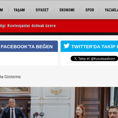
EM
YAŞAM
SİYASET
EKONOMİ
SPOR
YAZARL
ilgi: Kontenjanlar dolmak üzere
ne teslim edildi
 Başkanı Hakan Yıldırım’ı ağırladı
FACEBOOK'TA BEĞEN
TWITTER'DA TAKİP 
aha Gösterme