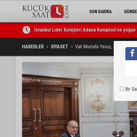
SON DAKİKA
GÜND
İstanbul Lider Kolejleri Adana Kampüsü’ne yoğun 
Göçükte hayatını kaybeden işçinin cenazesi ailesi
HABERLER
SİYASET
Vali Mustafa Yavuz, MHP Adana İl
Bir D