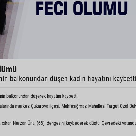
ölümü
inin balkonundan düşen kadın hayatını kaybett
inin balkonundan düşerek hayatını kaybetti.
sıralarında merkez Çukurova ilçesi, Mahfesığmaz Mahallesi Turgut Özal Bul
na çıkan Nerzan Ünal (65), dengesini kaybederek düştü. Çevredeki vatand