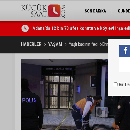
SON DAKİKA
GÜND
Adana’da 12 bin 73 afet konutu ve köy evi inşa edi
Tarihi Tepebağ Projesi için değerlendirme toplantı
HABERLER
YAŞAM
Yaşlı kadının feci ölümü
Bir D