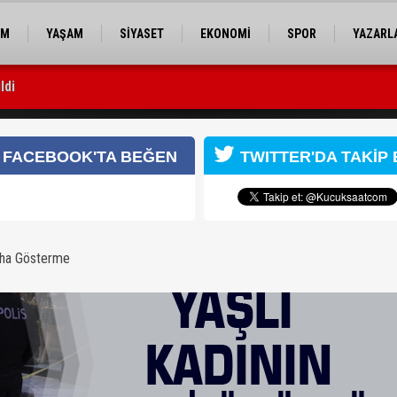
EM
YAŞAM
SİYASET
EKONOMİ
SPOR
YAZARL
ldi
sı yapıldı
FACEBOOK'TA BEĞEN
TWITTER'DA TAKİP 
aha Gösterme