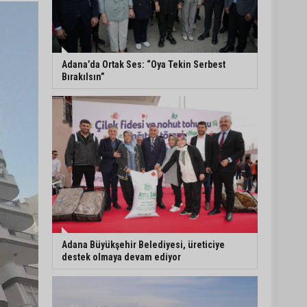
Adana’da 478 yıllık
Kemeraltı Camii’nde
sprey boya krizi:
Vatandaşlar denetimlerin
Adana’da Ortak Ses: “Oya Tekin Serbest
artırılmasını istedi
Bırakılsın”
Adana’ya acı haber:
Adanalı polis memuru
İstanbul’daki kazada
hayatını kaybetti
Feke Belediyesi’nden
Çondu Mahallesi’nde yol
çalışması
Adana Büyükşehir Belediyesi, üreticiye
destek olmaya devam ediyor