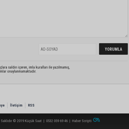
lara saldırı içeren, imla kuralları ile yazılmamış,
rumlar onaylanmamaktadır.
nye
İletişim
RSS
 Saklıdır © 2019
Küçük Saat
|
0532 059 69 46
|
Haber Scripti