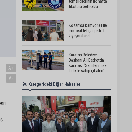
temsilcilerinin ilk hafta
fikstürü belli oldu
Kozan’da kamyonet ile
motosiklet çarpıştı: 1
kişi yaralandı
Karataş Belediye
Başkanı Ali Bedrettin
Karataş: “Sahillerimize
A+
birlikte sahip çıkalım”
i
A-
Bu Kategorideki Diğer Haberler
Pozantı’da İlçe
Jandarma Komutanlığı
ekipleri vatandaşları
dijital dolandırıcılığa
varı
karşı uyardı
Adana Lezzet Festivali
için stratejik hazırlık
aş
toplantısı yapıldı