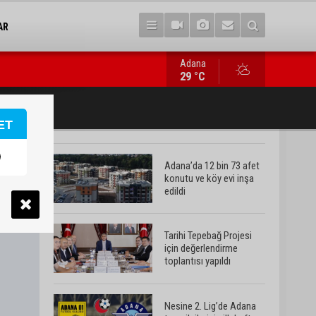
AR
Adana
Nesine 2. Lig’de Adana temsilcilerinin ilk hafta fikstürü belli ol
29 °C
ET
Adana’da 12 bin 73 afet
konutu ve köy evi inşa
edildi
Tarihi Tepebağ Projesi
için değerlendirme
toplantısı yapıldı
Nesine 2. Lig’de Adana