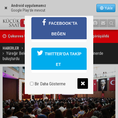
Android uygulamamız
Yükle
Google Play'de mevcut
FACEBOOK'TA
Çukurova Üniversitesi’nde Ar-Ge ve sanayi iş birliği görüşüldü
BEĞEN
Seyhan’da gıda işletmelerine sıkı denetim
HABERLER
GÜNDEM
Yüreğir Belediyesi KPSS ve MEB-AGS adaylarını seminerde
TWITTER'DA TAKİP
buluşturdu
ET
Bir Daha Gösterme