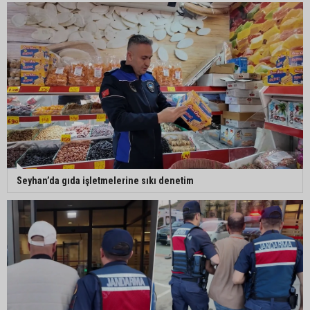
Ceyhan’da Necdet Sevinç Parkı’nda bakım
çalışması
Orhan Bayram’dan AK Parti’ye Yüreğir çıkışı:
“Bizim belediye meclis üyelerimize ne yaptınız?
Siz önce onu anlatın”
Seyhan’da gıda işletmelerine sıkı denetim