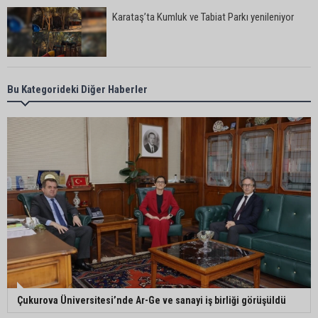
Karataş’ta Kumluk ve Tabiat Parkı yenileniyor
Bekir Şimşek’ten Mustafa Özkan’a ziyaret
Bu Kategorideki Diğer Haberler
Ceyhan’da asfalt çalışmaları sürüyor
Ceyhan’da açık hava sineması keyfi iki farklı
parkta devam ediyor
5. Yunusoğlu Futbol Turnuvası’nda final heyecanı
Çukurova Üniversitesi’nde Ar-Ge ve sanayi iş birliği görüşüldü