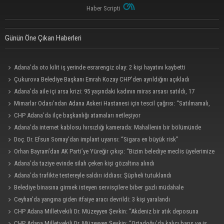
Haber Scripti
Günün Öne Çıkan Haberleri
Adana’da oto kilit iş yerinde esrarengiz olay: 2 kişi hayatını kaybetti
Çukurova Belediye Başkanı Emrah Kozay CHP’den ayrıldığını açıkladı
Adana’da aile içi arsa krizi: 95 yaşındaki kadının miras arsası satıldı, 17
milyonun 13 milyonu harcandı
Mimarlar Odası’ndan Adana Askeri Hastanesi için tescil çağrısı: “Satılmamalı,
amaç dışı kullanılmamalı”
CHP Adana’da ilçe başkanlığı atamaları netleşiyor
Adana’da internet kablosu hırsızlığı kamerada: Mahallenin bir bölümünde
internet erişimi kesildi
Doç. Dr. Efsun Somay’dan implant uyarısı: “Sigara en büyük risk”
Orhan Bayram’dan AK Parti’ye Yüreğir çıkışı: “Bizim belediye meclis üyelerimize
ne yaptınız? Siz önce onu anlatın”
Adana’da taziye evinde silah çeken kişi gözaltına alındı
Adana’da trafikte testereyle saldırı iddiası: Şüpheli tutuklandı
Belediye binasına girmek isteyen servisçilere biber gazlı müdahale
Ceyhan’da yangına giden itfaiye aracı devrildi: 3 kişi yaralandı
CHP Adana Milletvekili Dr. Müzeyyen Şevkin: “Akdeniz bir atık deposuna
dönüşmemeli”
CHP Adana Milletvekili Dr. Müzeyyen Şevkin: “Ortadoğu’da kalıcı barış ve iş