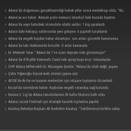
Adana’da doğumunu gerçekleştirdiği bebek yıllar sonra meslektaşı oldu: “Bu
çok gurur verici”
Adana’ya acı haber: Adanalı polis memuru İstanbul’daki kazada hayatını
kaybetti
Adana’da seyir halindeki otomobile silahlı saldırı: 1 kişi yaralandı
Adana’daki kebapçı saldırısında yeni gelişme: 6 şüpheli tutuklandı
Adana’da engelli kişiden haber alınamıyor: son anları güvenlik kamerasına
yansıdı.
Adana’da takı dükkanında hırsızlık: O anlar kamerada
Dr. Mehmet Tatar: "Adana'da 7 ve üzeri deprem riski görünmüyor"
Adana’da 478 yıllık Kemeraltı Camii’nde sprey boya krizi: Vatandaşlar
denetimlerin artırılmasını istedi
CHP Adana Milletvekili Dr. Müzeyyen Şevkin: “Adana’da silah değil, yaşam
hakkı korunmalı”
Çetin Yiğenoğlu kişisel web sitesini yayına açtı
AOSB’de Ar-Ge ve tasarım merkezleri için istişare toplantısı düzenledi
Kozan’da sevindiren haber: Kaybolan engelli vatandaş sağ bulundu
Nesine 2. Lig’de Adana temsilcilerinin ilk hafta fikstürü belli oldu
Adana Lezzet Festivali için stratejik hazırlık toplantısı yapıldı
Karataş Belediye Başkanı Ali Bedrettin Karataş: “Sahillerimize birlikte sahip
çıkalım”