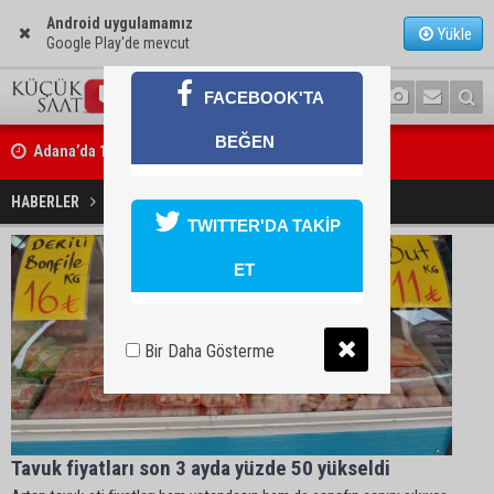
Android uygulamamız
Yükle
Google Play'de mevcut
FACEBOOK'TA
BEĞEN
Adana’da 12 bin 73 afet konutu ve köy evi inşa edildi
HABERLER
Yüzde 50 arttı Haberleri
TWITTER'DA TAKİP
ET
Bir Daha Gösterme
Tavuk fiyatları son 3 ayda yüzde 50 yükseldi