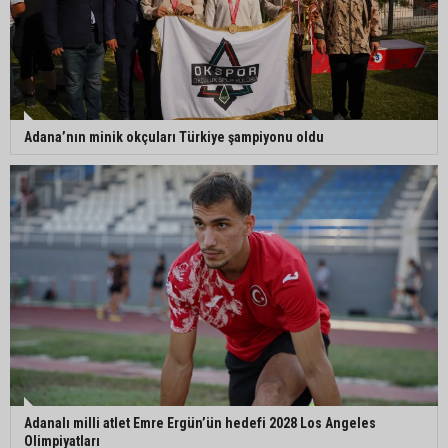
Adana’nın minik okçuları Türkiye şampiyonu oldu
Adanalı milli atlet Emre Ergün’ün hedefi 2028 Los Angeles
Olimpiyatları