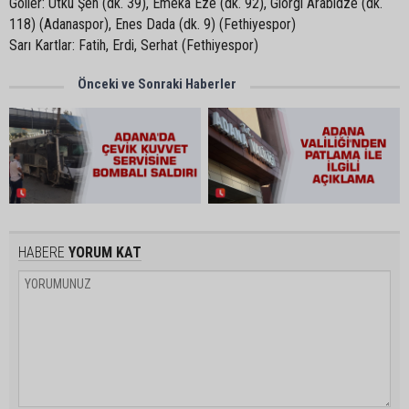
Goller: Utku Şen (dk. 39), Emeka Eze (dk. 92), Giorgi Arabidze (dk.
118) (Adanaspor), Enes Dada (dk. 9) (Fethiyespor)
Sarı Kartlar: Fatih, Erdi, Serhat (Fethiyespor)
Önceki ve Sonraki Haberler
HABERE
YORUM KAT