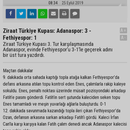
08:34
25 Eylül 2019
Ziraat Türkiye Kupası: Adanaspor: 3 -
A+
Fethiyespor: 1
A-
Ziraat Türkiye Kupası 3. Tur karşılaşmasında
Adanaspor, evinde Fethiyespor’u 3-1’le geçerek adını
bir üst tura yazdırdı.
Maçtan dakikalar
9. dakikada orta sahada kaptığı topla atağa kalkan Fethiyespor’da
defans arkasına atılan topu kontrol eden Enes, çalımlarla rakip kaleye
sokuldu. Enes, penaltı noktası üzerinde müsait pozisyondaki arkadaşı
Fatih’e pasını gönderdi. Fatih’in sert şutunda kaleciden seken topu
Enes tamamladı ve meşin yuvarlağı ağlarla buluşturdu. 0-1
12. dakikada savunmada kazandığı topla ileri çıkan Fethiyespor’da
Ozan, defansın arkasına sarkan arkadaşı Fatih’i gördü. Kaleci İrfan
Can’la karşı karşıya kalan Fatih çalım denedi ancak Adanaspor kalecisi