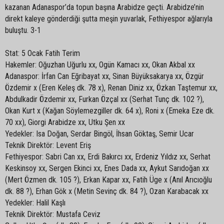
kazanan Adanaspor’da topun başına Arabidze geçti. Arabidze’nin
direkt kaleye gönderdiği şutta meşin yuvarlak, Fethiyespor ağlarıyla
buluştu. 3-1
Stat: 5 Ocak Fatih Terim
Hakemler: Oğuzhan Uğurlu xx, Ogün Kamacı xx, Okan Akbal xx
Adanaspor: İrfan Can Eğribayat xx, Sinan Büyüksakarya xx, Özgür
Özdemir x (Eren Keleş dk. 78 x), Renan Diniz xx, Özkan Taştemur xx,
Abdulkadir Özdemir xx, Furkan Özçal xx (Serhat Tunç dk. 102 ?),
Okan Kurt x (Kağan Söylemezgiller dk. 64 x), Roni x (Emeka Eze dk.
70 xx), Giorgi Arabidze xx, Utku Şen xx
Yedekler: Isa Doğan, Serdar Bingöl, İhsan Göktaş, Semir Ucar
Teknik Direktör: Levent Eriş
Fethiyespor: Sabri Can xx, Erdi Bakırcı xx, Erdeniz Yıldız xx, Serhat
Keskinsoy xx, Sergen Ekinci xx, Enes Dada xx, Aykut Sarıdoğan xx
(Mert Özmen dk. 105 ?), Erkan Kapar xx, Fatih Üge x (Anıl Arıcıoğlu
dk. 88 ?), Erhan Gök x (Metin Sevinç dk. 84 ?), Ozan Karabacak xx
Yedekler: Halil Kaşlı
Teknik Direktör: Mustafa Ceviz