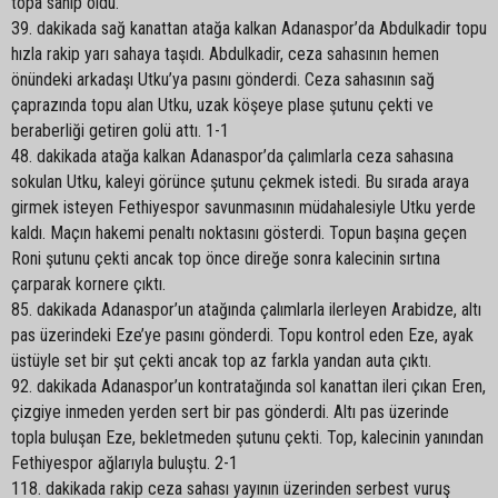
topa sahip oldu.
39. dakikada sağ kanattan atağa kalkan Adanaspor’da Abdulkadir topu
hızla rakip yarı sahaya taşıdı. Abdulkadir, ceza sahasının hemen
önündeki arkadaşı Utku’ya pasını gönderdi. Ceza sahasının sağ
çaprazında topu alan Utku, uzak köşeye plase şutunu çekti ve
beraberliği getiren golü attı. 1-1
48. dakikada atağa kalkan Adanaspor’da çalımlarla ceza sahasına
sokulan Utku, kaleyi görünce şutunu çekmek istedi. Bu sırada araya
girmek isteyen Fethiyespor savunmasının müdahalesiyle Utku yerde
kaldı. Maçın hakemi penaltı noktasını gösterdi. Topun başına geçen
Roni şutunu çekti ancak top önce direğe sonra kalecinin sırtına
çarparak kornere çıktı.
85. dakikada Adanaspor’un atağında çalımlarla ilerleyen Arabidze, altı
pas üzerindeki Eze’ye pasını gönderdi. Topu kontrol eden Eze, ayak
üstüyle set bir şut çekti ancak top az farkla yandan auta çıktı.
92. dakikada Adanaspor’un kontratağında sol kanattan ileri çıkan Eren,
çizgiye inmeden yerden sert bir pas gönderdi. Altı pas üzerinde
topla buluşan Eze, bekletmeden şutunu çekti. Top, kalecinin yanından
Fethiyespor ağlarıyla buluştu. 2-1
118. dakikada rakip ceza sahası yayının üzerinden serbest vuruş