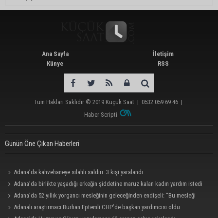
Ana Sayfa
İletişim
Künye
RSS
Tüm Hakları Saklıdır © 2019
Küçük Saat
|
0532 059 69 46
|
Haber Scripti
Günün Öne Çıkan Haberleri
Adana’da kahvehaneye silahlı saldırı: 3 kişi yaralandı
Adana’da birlikte yaşadığı erkeğin şiddetine maruz kalan kadın yardım istedi
Adana’da 52 yıllık yorgancı mesleğinin geleceğinden endişeli: “Bu mesleği
çocuğuma bile öğretemedim”
Adanalı araştırmacı Burhan Eptemli CHP’de başkan yardımcısı oldu