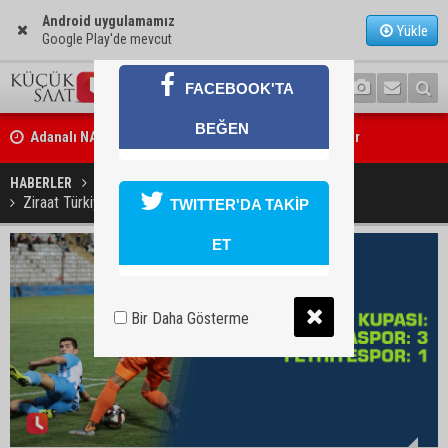
Android uygulamamız
Yükle
Google Play'de mevcut
FACEBOOK'TA
Adanalı NASA astronotu Deniz Burnham uzaya gidiyor
BEĞEN
Kozan’da üreticilere yangın ve anız uyarısı
HABERLER
SPOR
Ziraat Türkiye Kupası: Adanaspor: 3 - Fethiyespor: 1
TWITTER'DA TAKİP
ET
Bir Daha Gösterme