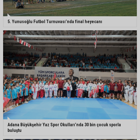
Müzeyyen Şevkin’den Çocuk Koruma Kanunu
5. Yunusoğlu Futbol Turnuvası’nda final heyecanı
Teklifi’ne eleştiri: “Öncelik ceza değil, önlemedir”
Adana’da sıcağın boyutu: Asfaltta yumurta pişti
Yeni Parti'de Seyhan İlçe Başkanlığına Mehmet
Şahin Gümüş getirildi
Adana Büyükşehir Yaz Spor Okulları’nda 30 bin çocuk sporla
buluştu