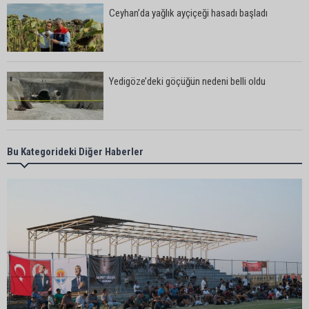
Ceyhan’da yağlık ayçiçeği hasadı başladı
Yedigöze’deki göçüğün nedeni belli oldu
Kozan’da turunçgil zararlısına karşı biyolojik
Bu Kategorideki Diğer Haberler
mücadele
Yedigöze İçme Suyu Projesi çalışmalarında
göçük: 1 işçi hayatını kaybetti
Yedigöze İçme Suyu Projesi çalışmalarında
göçük meydana geldi