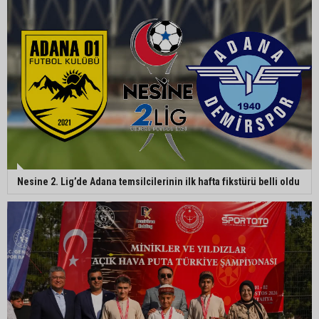
Nesine 2. Lig’de Adana temsilcilerinin ilk hafta fikstürü belli oldu