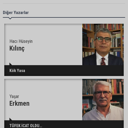
Feke Belediye Başkanı Cömert Özen, Adana
Diğer Yazarlar
Valisi Mustafa Yavuz’u makamında ziyaret etti
Yeni Parti Çukurova kurucu ilçe başkanı Ümit Arif
Hacı Hüseyin
Özsoy oldu
Kılınç
Enerji ve Tabii Kaynaklar Bakanı Alparslan
Kök Yasa
Bayraktar: “Ceyhan’ı Rotterdam’a çevirebiliriz”
Yaşar
Başkan Ali Bedrettin Karataş’tan sahiller için
duyarlılık çağrısı
Erkmen
MHP Adana İl Başkanı Hakan Yıldırım:
TÜFEK İCAT OLDU…