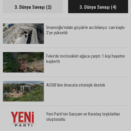
3. Dünya Savaşı (2)
3. Dünya Savaşı (4)
İmamoğlu’ndaki göçükte acı bilanço: can kaybı
2’ye yükseldi
Feke’de motosiklet ağaca çarptı: 1 kişi hayatını
kaybetti
AOSB’den ihracata stratejik destek
Yeni Parti’nin Sarıçam ve Karataş teşkilatları
oluşturuldu