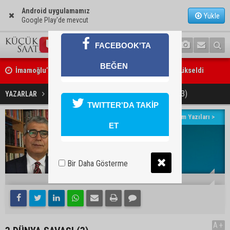
Android uygulamamız
Yükle
Google Play'de mevcut
FACEBOOK'TA
İmamoğlu’ndaki göçükte acı bilanço: can kaybı 2’ye yükseldi
BEĞEN
Feke’de motosiklet ağaca çarptı: 1 kişi hayatını kaybetti
3.DÜNYA SAVAŞI (3)
YAZARLAR
Hacı Hüseyin Kılınç
TWITTER'DA TAKİP
Yazarın Tüm Yazıları >
ET
Hacı Hüseyin Kılınç
Avukat
E-posta:
Bir Daha Gösterme
12:09
06 Temmuz 2024
A+