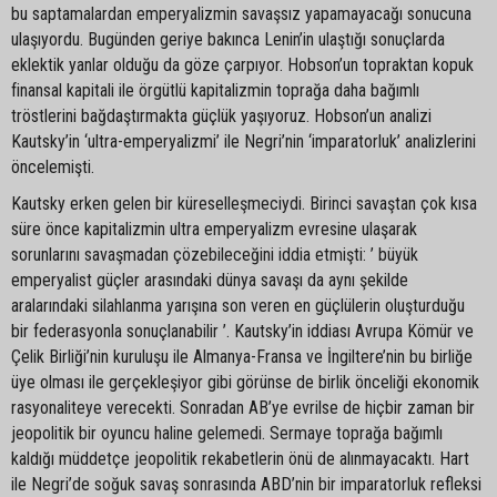
bu saptamalardan emperyalizmin savaşsız yapamayacağı sonucuna
ulaşıyordu. Bugünden geriye bakınca Lenin’in ulaştığı sonuçlarda
eklektik yanlar olduğu da göze çarpıyor. Hobson’un topraktan kopuk
finansal kapitali ile örgütlü kapitalizmin toprağa daha bağımlı
tröstlerini bağdaştırmakta güçlük yaşıyoruz. Hobson’un analizi
Kautsky’in ‘ultra-emperyalizmi’ ile Negri’nin ‘imparatorluk’ analizlerini
öncelemişti.
Kautsky erken gelen bir küreselleşmeciydi. Birinci savaştan çok kısa
süre önce kapitalizmin ultra emperyalizm evresine ulaşarak
sorunlarını savaşmadan çözebileceğini iddia etmişti: ’ büyük
emperyalist güçler arasındaki dünya savaşı da aynı şekilde
aralarındaki silahlanma yarışına son veren en güçlülerin oluşturduğu
bir federasyonla sonuçlanabilir ’. Kautsky’in iddiası Avrupa Kömür ve
Çelik Birliği’nin kuruluşu ile Almanya-Fransa ve İngiltere’nin bu birliğe
üye olması ile gerçekleşiyor gibi görünse de birlik önceliği ekonomik
rasyonaliteye verecekti. Sonradan AB’ye evrilse de hiçbir zaman bir
jeopolitik bir oyuncu haline gelemedi. Sermaye toprağa bağımlı
kaldığı müddetçe jeopolitik rekabetlerin önü de alınmayacaktı. Hart
ile Negri’de soğuk savaş sonrasında ABD’nin bir imparatorluk refleksi