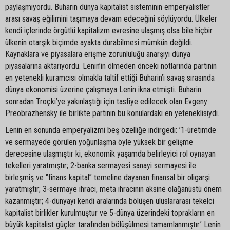
paylaşmıyordu. Buharin dünya kapitalist sisteminin emperyalistler
arası savaş eğilimini taşımaya devam edeceğini söylüyordu. Ülkeler
kendi içlerinde örgütlü kapitalizm evresine ulaşmış olsa bile hiçbir
ülkenin otarşik biçimde ayakta durabilmesi mümkün değildi.
Kaynaklara ve piyasalara erişme zorunluluğu anarşiyi dünya
piyasalarına aktarıyordu. Lenin’in ölmeden önceki notlarında partinin
en yetenekli kuramcısı olmakla taltif ettiği Buharin’i savaş sırasında
dünya ekonomisi üzerine çalışmaya Lenin ikna etmişti. Buharin
sonradan Troçki’ye yakınlaştığı için tasfiye edilecek olan Evgeny
Preobrazhensky ile birlikte partinin bu konulardaki en yeteneklisiydi.
Lenin en sonunda emperyalizmi beş özelliğe indirgedi: ’1-üretimde
ve sermayede görülen yoğunlaşma öyle yüksek bir gelişme
derecesine ulaşmıştır ki, ekonomik yaşamda belirleyici rol oynayan
tekelleri yaratmıştır; 2-banka sermayesi sanayi sermayesi ile
birleşmiş ve ‘’finans kapital’’ temeline dayanan finansal bir oligarşi
yaratmıştır; 3-sermaye ihracı, meta ihracının aksine olağanüstü önem
kazanmıştır; 4-dünyayı kendi aralarında bölüşen uluslararası tekelci
kapitalist birlikler kurulmuştur ve 5-dünya üzerindeki toprakların en
büyük kapitalist güçler tarafından bölüşülmesi tamamlanmıştır.’ Lenin