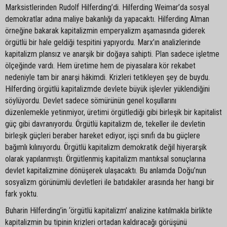
Marksistlerinden Rudolf Hilferding’di. Hilferding Weimar’da sosyal
demokratlar adına maliye bakanlığı da yapacaktı. Hilferding Alman
örneğine bakarak kapitalizmin emperyalizm aşamasında giderek
örgütlü bir hale geldiği tespitini yapıyordu. Marx’ın analizlerinde
kapitalizm plansız ve anarşik bir doğaya sahipti. Plan sadece işletme
ölçeğinde vardı. Hem üretime hem de piyasalara kör rekabet
nedeniyle tam bir anarşi hâkimdi. Krizleri tetikleyen şey de buydu.
Hilferding örgütlü kapitalizmde devlete büyük işlevler yüklendiğini
söylüyordu. Devlet sadece sömürünün genel koşullarını
düzenlemekle yetinmiyor, üretimi örgütlediği gibi birleşik bir kapitalist
güç gibi davranıyordu. Örgütlü kapitalizm de, tekeller ile devletin
birleşik güçleri beraber hareket ediyor, işçi sınıfı da bu güçlere
bağımlı kılınıyordu. Örgütlü kapitalizm demokratik değil hiyerarşik
olarak yapılanmıştı. Örgütlenmiş kapitalizm mantıksal sonuçlarına
devlet kapitalizmine dönüşerek ulaşacaktı. Bu anlamda Doğu’nun
sosyalizm görünümlü devletleri ile batıdakiler arasında her hangi bir
fark yoktu.
Buharin Hilferding’in ‘örgütlü kapitalizm’ analizine katılmakla birlikte
kapitalizmin bu tipinin krizleri ortadan kaldıracağı görüşünü