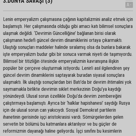
3.DÜNYA SAVAŞI (3)
A-
Lenin emperyalizm çalışmasına çağının kapitalizmini analiz etmek için
başlamıştı. Her çalışmasında olduğu gibi amacı katı bilimsel sonuçlara
ulaşmak değildi. ‘Devrimin Güncelliğine’ bağlanan birisi olarak
çalışmanın hedefi güncel devrim dinamiklerini ortaya çıkarmaktı.
Ulaştığı sonuçları maddeler halinde sıralamış olsa da bunlara bakarak
işte emperyalizm budur gibi bir sonuca varmak niyeti de taşımıyordu.
Bilimsel bir titizliğin ötesinde emperyalizmin kavranışına ilişkin
popüler bir çerçeve oluşturmak istiyordu. Lenin’i asıl ilgilendiren şey
güncel devrim dinamiklerini saptayarak buradan siyasal sonuçlara
ulaşmaktı. İlk ulaştığı sonuçlardan biri Batı’da bir devrim ihtimalini yok
saymamakla birlikte devrimin sıklet merkezinin Doğu’ya kaydığı
yönündeydi. Ulusal sorun özellikle Doğu’da devrim zembereğini
çalıştırmaya başlamıştı. Ayrıca bir ‘halklar hapishanesi’ saydığı Rusya
için de ulusal sorun can yakıcıydı. Sosyal Demokrat partilerin
ihanetinin gerisinde işçi aristokrasisi vardı. Sömürgelerden gelen
servetin bir bölümü bu katmanlara aktarılıyor ve bu güçler de
reformizmin dayanağı haline geliyordu. İşçi sınıfını bu kesimlerin