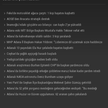
Feke’de motosiklet ağaca çarptı: 1 kişi hayatını kaybetti
AOSB’den ihracata stratejik destek
İmamoğlu’ndaki göçükte acı bilanço: can kaybı 2’ye yükseldi
Adana eski MİT Bölge Başkanı Mustafa Hakkı Tekiner vefat etti
Adana’da kahvehaneye silahlı saldırı: 3 kişi yaralandı
MHP Adana İl Başkanı Hakan Yıldırım: “Liderimize dil uzatmak sizin haddinize
değildir”
Adanalı 13 yaşındaki Ela Nur şelalede hayatını kaybetti
Ceyhan’da yağlık ayçiçeği hasadı başladı
Yedigöze’deki göçüğün nedeni belli oldu
Adanalı araştırmacı Burhan Eptemli CHP’de başkan yardımcısı oldu
Adana’da birlikte yaşadığı erkeğin şiddetine maruz kalan kadın yardım istedi
Adanalı NASA astronotu Deniz Burnham uzaya gidiyor
Yeni Parti'de Seyhan İlçe Başkanlığına Mehmet Şahin Gümüş getirildi
Adana’da 52 yıllık yorgancı mesleğinin geleceğinden endişeli: “Bu mesleği
çocuğuma bile öğretemedim”
Adana’da Huzur ve Güven uygulaması: 62 aranan şahıs yakalandı