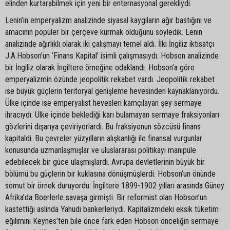
elinden kurtarabilmek için yeni bir enternasyonal gerekliydi.
Lenin’in emperyalizm analizinde siyasal kaygıların ağır bastığını ve
amacının popüler bir çerçeve kurmak olduğunu söyledik. Lenin
analizinde ağırlıklı olarak iki çalışmayı temel aldı. İlki İngiliz iktisatçı
J.A.Hobson’un ‘Finans Kapital’ isimli çalışmasıydı. Hobson analizinde
bir İngiliz olarak İngiltere örneğine odaklandı. Hobson’a göre
emperyalizmin özünde jeopolitik rekabet vardı. Jeopolitik rekabet
ise büyük güçlerin teritoryal genişleme hevesinden kaynaklanıyordu.
Ülke içinde ise emperyalist hevesleri kamçılayan şey sermaye
ihracıydı. Ülke içinde beklediği karı bulamayan sermaye fraksiyonları
gözlerini dışarıya çeviriyorlardı. Bu fraksiyonun sözcüsü finans
kapitaldi. Bu çevreler yüzyılların alışkanlığı ile finansal vurgunlar
konusunda uzmanlaşmışlar ve uluslararası politikayı manipüle
edebilecek bir güce ulaşmışlardı. Avrupa devletlerinin büyük bir
bölümü bu güçlerin bir kuklasına dönüşmüşlerdi. Hobson’un önünde
somut bir örnek duruyordu: İngiltere 1899-1902 yılları arasında Güney
Afrika’da Boerlerle savaşa girmişti. Bir reformist olan Hobson’un
kastettiği aslında Yahudi bankerleriydi. Kapitalizmdeki eksik tüketim
eğilimini Keynes’ten bile önce fark eden Hobson önceliğin sermaye