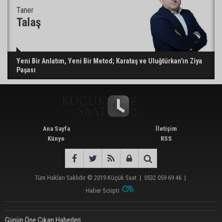
Taner
Talaş
Yeni Bir Anlatım, Yeni Bir Metod; Karataş ve Uluğtürkan'ın Ziya
Paşası
Ana Sayfa
İletişim
Künye
RSS
Tüm Hakları Saklıdır © 2019
Küçük Saat
|
0532 059 69 46
|
Haber Scripti
Günün Öne Çıkan Haberleri