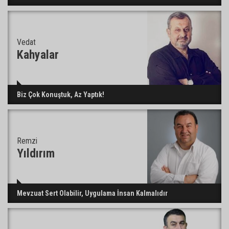
“Liderimize dil uzatmak sizin haddinize değildir”
Vedat
Adanalı 13 yaşındaki Ela Nur şelalede hayatını
Kahyalar
kaybetti
Biz Çok Konuştuk, Az Yaptık!
Remzi
Yıldırım
Mevzuat Sert Olabilir, Uygulama İnsan Kalmalıdır