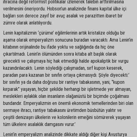
ihracına değil reformist politikalar izlenerek talebin arttırılmasına
verilmesini öneriyordu. Hobson’un analizinde finans kapital ülke içi
bağları son derece zayıf bir avuç asalak ve parazitten ibaret bir
zümre olarak anlatılıyordu.
Lenin kapitalizmin ‘çürüme’ eğilimlerinin artık kristalize olduğu bir
aşama olarak emperyalizm sonucuna buradan varacaktı. Ama Lenin’in
kitabının orijinalinde bu ifade yoktu ve sağlığında da hiç öne
çıkartılmadı. Lenin’in ölümünden sonra kitaba alt başlık olarak
girecekti ve çalışmaya hiç hak etmediği halde apokaliptik bir vurgu
kazandırılacaktı. Lenin söylediği çalışmadan, sırf kupon keserek,
paradan para kazanan bir sınıfın ortaya çıkmasıydı. Şöyle diyecekti:’
bir sınıfın ya da daha doğrusu bir rantiye tabakasının, yani, ‘’kupon
kırparak’’ yaşayan, hiçbir şekilde herhangi bir işletmede yer almayan,
meslekleri aylaklık olan insanların olağanüstü bir biçimde çoğalması
bundandır. Emperyalizmin en önemli ekonomik temellerinden biri olan
sermaye ihracı, rantiye tabakasını üretimden büsbütün yalıtır ve
çeşitli denizaşırı ülkelerin ve kolonilerin emeğini sömürerek yaşayan
tüm ülkelere asalaklık damgasını vurur.’
Lenin’in emperyalizm analizinde dikkate aldığı diğer kişi Avusturya