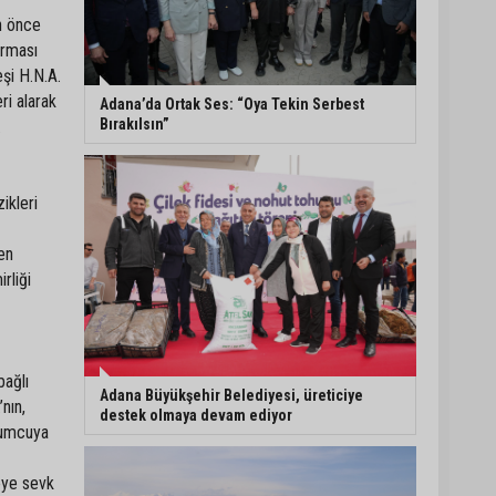
n önce
Eski polis memuru Ergün
urması
Karakaya’nın öldürüldüğü
eşi H.N.A.
silahlı kavganın
ri alarak
görüntüleri ortaya çıktı
Adana’da Ortak Ses: “Oya Tekin Serbest
Bırakılsın”
.
İmamoğlu’nda hijyen ve
etiket kontrolü
ikleri
ren
Mustafa Özkan: "Yüreğir
rliği
Belediye Başkan Vekilliği
seçimine ilişkin hukuki
süreç başlatıldı"
bağlı
Adana Büyükşehir Belediyesi, üreticiye
nın,
destek olmaya devam ediyor
uyumcuya
eye sevk