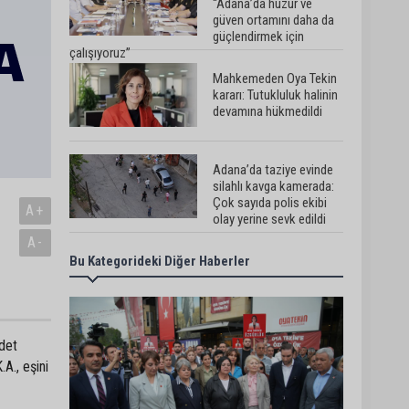
“Adana’da huzur ve
güven ortamını daha da
güçlendirmek için
çalışıyoruz”
Mahkemeden Oya Tekin
kararı: Tutukluluk halinin
devamına hükmedildi
Adana’da taziye evinde
silahlı kavga kamerada:
Çok sayıda polis ekibi
A+
olay yerine sevk edildi
A-
Bu Kategorideki Diğer Haberler
Adana’da parktaki OED
cihazını çalan şüpheli
tutuklandı
det
Seyhan’da fırın ve
A., eşini
pastanelere hijyen
denetimi gerçekleştirildi