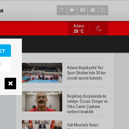
AR
Adana
Vali Mustafa Yavuz: “Adana’da huzur ve güven ortamını daha da 
28 °C
ET
Adana Büyükşehir Yaz
Spor Okulları’nda 30 bin
çocuk sporla buluştu
Beşiktaş dosyasında iki
tahliye: Özcan Zenger ve
Utku Caner Çaykara
serbest bırakıldı
Vali Mustafa Yavuz: