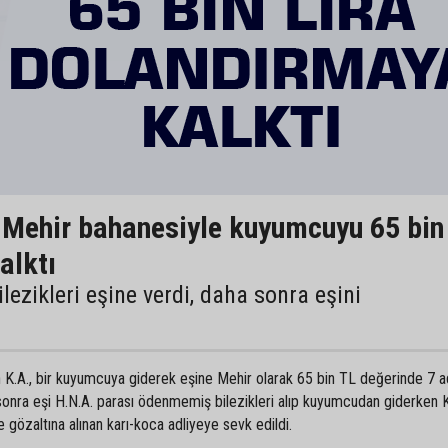
, Mehir bahanesiyle kuyumcuyu 65 bin
alktı
zikleri eşine verdi, daha sonra eşini
 K.A., bir kuyumcuya giderek eşine Mehir olarak 65 bin TL değerinde 7 a
onra eşi H.N.A. parası ödenmemiş bilezikleri alıp kuyumcudan giderken K.
ce gözaltına alınan karı-koca adliyeye sevk edildi.