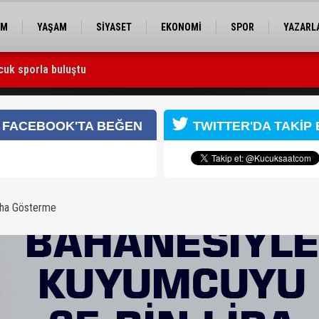
EM
YAŞAM
SİYASET
EKONOMİ
SPOR
YAZARL
cuk sporla buluştu
 Utku Caner Çaykara serbest bırakıldı
iyle kuyumcuyu 65 bin lira dolandırmaya kalktı
FACEBOOK'TA BEĞEN
TWITTER'DA TAKİP 
aha Gösterme