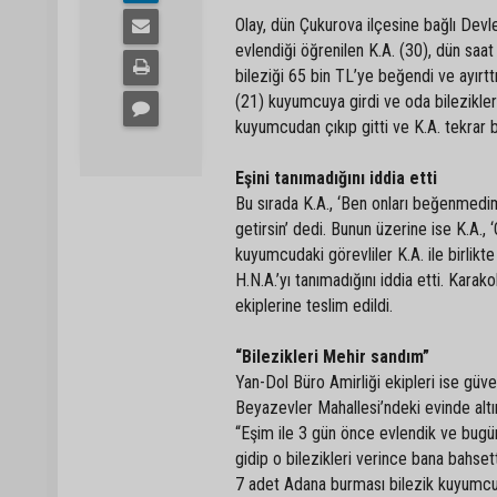
Olay, dün Çukurova ilçesine bağlı Dev
evlendiği öğrenilen K.A. (30), dün sa
bileziği 65 bin TL’ye beğendi ve ayırtt
(21) kuyumcuya girdi ve oda bilezikleri
kuyumcudan çıkıp gitti ve K.A. tekrar 
Eşini tanımadığını iddia etti
Bu sırada K.A., ‘Ben onları beğenmedi
getirsin’ dedi. Bunun üzerine ise K.A.
kuyumcudaki görevliler K.A. ile birlikte 
H.N.A.’yı tanımadığını iddia etti. Kara
ekiplerine teslim edildi.
“Bilezikleri Mehir sandım”
Yan-Dol Büro Amirliği ekipleri ise güven
Beyazevler Mahallesi’ndeki evinde altın
“Eşim ile 3 gün önce evlendik ve bugün
gidip o bilezikleri verince bana bahset
7 adet Adana burması bilezik kuyumcuy