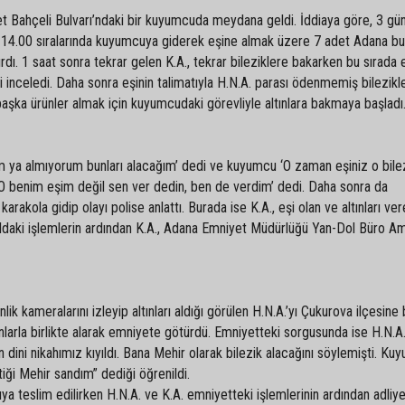
let Bahçeli Bulvarı’ndaki bir kuyumcuda meydana geldi. İddiaya göre, 3 gü
at 14.00 sıralarında kuyumcuya giderek eşine almak üzere 7 adet Adana b
ırdı. 1 saat sonra tekrar gelen K.A., tekrar bileziklere bakarken bu sırada 
 inceledi. Daha sonra eşinin talimatıyla H.N.A. parası ödenmemiş bilezikle
başka ürünler almak için kuyumcudaki görevliyle altınlara bakmaya başladı
m ya almıyorum bunları alacağım’ dedi ve kuyumcu ‘O zaman eşiniz o bilez
, ‘O benim eşim değil sen ver dedin, ben de verdim’ dedi. Daha sonra da
karakola gidip olayı polise anlattı. Burada ise K.A., eşi olan ve altınları ve
koldaki işlemlerin ardından K.A., Adana Emniyet Müdürlüğü Yan-Dol Büro Ami
lik kameralarını izleyip altınları aldığı görülen H.N.A.’yı Çukurova ilçesine 
larla birlikte alarak emniyete götürdü. Emniyetteki sorgusunda ise H.N.A.’
 dini nikahımız kıyıldı. Bana Mehir olarak bilezik alacağını söylemişti. K
tiği Mehir sandım” dediği öğrenildi.
a teslim edilirken H.N.A. ve K.A. emniyetteki işlemlerinin ardından adliy