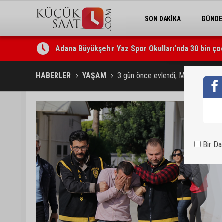
SON DAKİKA
GÜND
Adana Büyükşehir Yaz Spor Okulları’nda 30 bin ço
Beşiktaş dosyasında iki tahliye: Özcan Zenger ve
HABERLER
YAŞAM
3 gün önce evlendi, Mehir bahanes
Bir D