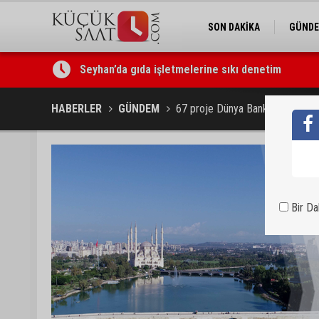
SON DAKİKA
GÜND
Seyhan’da gıda işletmelerine sıkı denetim
HABERLER
GÜNDEM
67 proje Dünya Bankası’na ve İll
Bir D