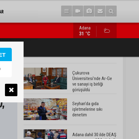
AR
Adana
Adana dahil 30 ilde DEAŞ operasyonu: 104 şüpheli yakalandı
31 °C
ET
Çukurova
Üniversitesi’nde Ar-Ge
ve sanayi iş birliği
görüşüldü
Seyhan’da gıda
işletmelerine sıkı
denetim
Adana dahil 30 ilde DEAŞ