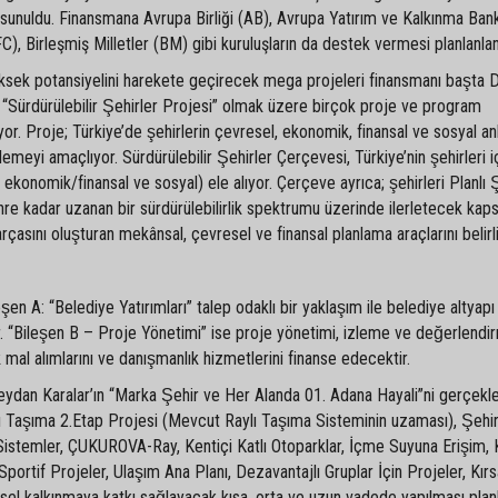
 sunuldu. Finansmana Avrupa Birliği (AB), Avrupa Yatırım ve Kalkınma Ban
, Birleşmiş Milletler (BM) gibi kuruluşların da destek vermesi planlanlan
üksek potansiyelini harekete geçirecek mega projeleri finansmanı başta 
 “Sürdürülebilir Şehirler Projesi” olmak üzere birçok proje ve program
or. Proje; Türkiye’de şehirlerin çevresel, ekonomik, finansal ve sosyal a
eklemeyi amaçlıyor. Sürdürülebilir Şehirler Çerçevesi, Türkiye’nin şehirleri i
 ekonomik/finansal ve sosyal) ele alıyor. Çerçeve ayrıca; şehirleri Planlı 
Şehre kadar uzanan bir sürdürülebilirlik spektrumu üzerinde ilerletecek kap
çasını oluşturan mekânsal, çevresel ve finansal planlama araçlarını belirli
şen A: “Belediye Yatırımları” talep odaklı bir yaklaşım ile belediye altyapı
ır. “Bileşen B – Proje Yönetimi” ise proje yönetimi, izleme ve değerlendi
ik mal alımlarını ve danışmanlık hizmetlerini finanse edecektir.
ydan Karalar’ın “Marka Şehir ve Her Alanda 01. Adana Hayali”ni gerçekle
ylı Taşıma 2.Etap Projesi (Mevcut Raylı Taşıma Sisteminin uzaması), Şehir
ı Sistemler, ÇUKUROVA-Ray, Kentiçi Katlı Otoparklar, İçme Suyuna Erişim, 
ortif Projeler, Ulaşım Ana Planı, Dezavantajlı Gruplar İçin Projeler, Kırs
esel kalkınmaya katkı sağlayacak kısa, orta ve uzun vadede yapılması plan