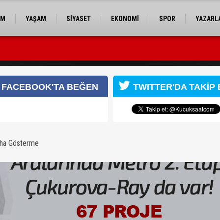
EM
YAŞAM
SİYASET
EKONOMİ
SPOR
YAZARL
er Bankası’na sunuldu
FACEBOOK'TA BEĞEN
TWITTER'DA TAKİP 
aha Gösterme