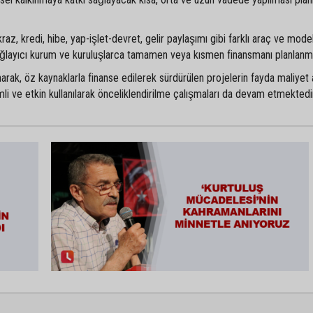
raz, kredi, hibe, yap-işlet-devret, gelir paylaşımı gibi farklı araç ve mode
ağlayıcı kurum ve kuruluşlarca tamamen veya kısmen finansmanı planlanm
rak, öz kaynaklarla finanse edilerek sürdürülen projelerin fayda maliyet a
i ve etkin kullanılarak önceliklendirilme çalışmaları da devam etmektedir