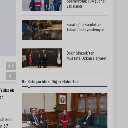
operasyonu: 104 şüpheli
yakalandı
Karataş’ta Kumluk ve
Tabiat Parkı yenileniyor
Bekir Şimşek’ten
Mustafa Özkan’a ziyaret
A+
A-
Bu Kategorideki Diğer Haberler
Ceyhan’da asfalt
çalışmaları sürüyor
n Yüksek
er
Ceyhan’da açık hava
sineması keyfi iki farklı
ansmanın
parkta devam ediyor
an 67