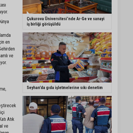
kası
5. Yunusoğlu Futbol
ıyor.
Turnuvası’nda final
Çukurova Üniversitesi’nde Ar-Ge ve sanayi
Dünya
heyecanı
iş birliği görüşüldü
nlamda
Ceyhan’da Necdet
çin en
Sevinç Parkı’nda bakım
Şehirden
çalışması
samlı ve
yor.
Orhan Bayram’dan AK
Parti’ye Yüreğir çıkışı:
“Bizim belediye meclis
üyelerimize ne yaptınız?
Seyhan’da gıda işletmelerine sıkı denetim
rme,
Siz önce onu anlatın”
ştirecek
içi
Katı Atık
al ve
lanan