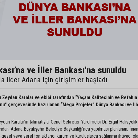
ası’na ve İller Bankası’na sunuldu
a lider Adana için girişimler başladı
ı Zeydan Karalar ve ekibi tarafından “Yaşam Kalitesinin ve Refahı
nu” çerçevesinde hazırlanan “Mega Projeler” Dünya Bankası ve İll
dan Karalar’ın talimatıyla, Genel Sekreter Yardımcısı Dr. Ergül Halisçelik
ından, Adana Büyükşehir Belediye Başkanlığı’nca yapılması planlanan, fin
gesel veya yerel fon aktarıcı kurum ve kuruluşlarca sağlanma ihtiyacı ol