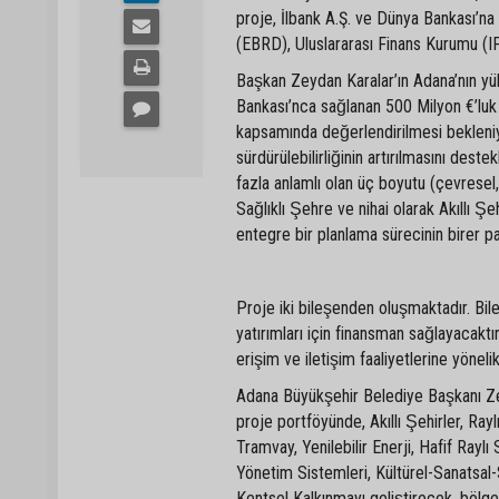
proje, İlbank A.Ş. ve Dünya Bankası’na
(EBRD), Uluslararası Finans Kurumu (IFC)
Başkan Zeydan Karalar’ın Adana’nın y
Bankası’nca sağlanan 500 Milyon €’luk
kapsamında değerlendirilmesi bekleniy
sürdürülebilirliğinin artırılmasını dest
fazla anlamlı olan üç boyutu (çevresel,
Sağlıklı Şehre ve nihai olarak Akıllı 
entegre bir planlama sürecinin birer par
Proje iki bileşenden oluşmaktadır. Bile
yatırımları için finansman sağlayacakt
erişim ve iletişim faaliyetlerine yönel
Adana Büyükşehir Belediye Başkanı Ze
proje portföyünde, Akıllı Şehirler, Ra
Tramvay, Yenilebilir Enerji, Hafif Rayl
Yönetim Sistemleri, Kültürel-Sanatsal-Sp
Kentsel Kalkınmayı geliştirecek, bölg