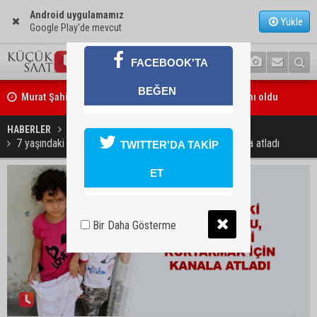
Android uygulamamız
Yükle
Google Play'de mevcut
FACEBOOK'TA
Murat Şahin Aktürk, YENİ Parti Tufanbeyli İlçe Başkanı oldu
BEĞEN
ASKİ Genel Müdürü Mansur Aladağ emekli oldu
HABERLER
YAŞAM
7 yaşındaki kız çocuğu, kardeşini kurtarmak için kanala atladı
TWITTER'DA TAKİP
ET
Bir Daha Gösterme