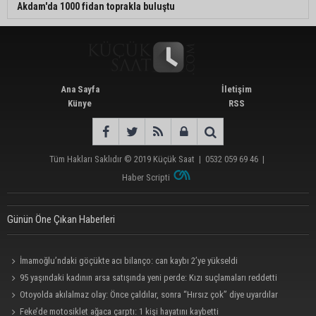
Akdam'da 1000 fidan toprakla buluştu
Ana Sayfa
İletişim
Künye
RSS
Tüm Hakları Saklıdır © 2019
Küçük Saat
|
0532 059 69 46
|
Haber Scripti
Günün Öne Çıkan Haberleri
İmamoğlu’ndaki göçükte acı bilanço: can kaybı 2’ye yükseldi
95 yaşındaki kadının arsa satışında yeni perde: Kızı suçlamaları reddetti
Otoyolda akılalmaz olay: Önce çaldılar, sonra “Hırsız çok” diye uyardılar
Feke’de motosiklet ağaca çarptı: 1 kişi hayatını kaybetti