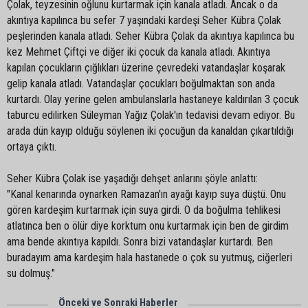
Çolak, teyzesinin oğlunu kurtarmak için kanala atladı. Ancak o da
akıntıya kapılınca bu sefer 7 yaşındaki kardeşi Seher Kübra Çolak
peşlerinden kanala atladı. Seher Kübra Çolak da akıntıya kapılınca bu
kez Mehmet Çiftçi ve diğer iki çocuk da kanala atladı. Akıntıya
kapılan çocukların çığlıkları üzerine çevredeki vatandaşlar koşarak
gelip kanala atladı. Vatandaşlar çocukları boğulmaktan son anda
kurtardı. Olay yerine gelen ambulanslarla hastaneye kaldırılan 3 çocuk
taburcu edilirken Süleyman Yağız Çolak'ın tedavisi devam ediyor. Bu
arada dün kayıp olduğu söylenen iki çocuğun da kanaldan çıkartıldığı
ortaya çıktı.
Seher Kübra Çolak ise yaşadığı dehşet anlarını şöyle anlattı:
"Kanal kenarında oynarken Ramazan'ın ayağı kayıp suya düştü. Onu
gören kardeşim kurtarmak için suya girdi. O da boğulma tehlikesi
atlatınca ben o ölür diye korktum onu kurtarmak için ben de girdim
ama bende akıntıya kapıldı. Sonra bizi vatandaşlar kurtardı. Ben
buradayım ama kardeşim hala hastanede o çok su yutmuş, ciğerleri
su dolmuş."
Önceki ve Sonraki Haberler