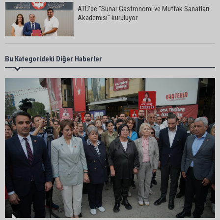
ATÜ’de "Sunar Gastronomi ve Mutfak Sanatları
Akademisi" kuruluyor
Göçükte hayatını kaybeden Bekir Çelik, Kozan'da
Bu Kategorideki Diğer Haberler
toprağa verildi
Kozan’da üreticilere Akdeniz Meyve Sineği
uyarısı
İstanbul Lider Kolejleri Adana Kampüsü’ne yoğun
ilgi: Kontenjanlar dolmak üzere
Göçükte hayatını kaybeden işçinin cenazesi
ailesine teslim edildi