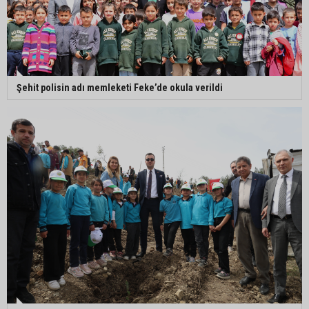
Şehit polisin adı memleketi Feke’de okula verildi