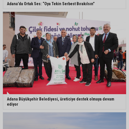
Adana’da Ortak Ses: “Oya Tekin Serbest Bırakılsın”
Yumurtalık Belediye Başkanı Erdinç Altıok: “Ben
bir yere gitmiyorum, partimdeyim”
ASKİ’den mikroplastik iddialarına açıklama:
“Tesis kirliliğin kaynağı değil”
Adana Büyükşehir Belediyesi, üreticiye destek olmaya devam
ediyor