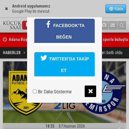
Android uygulamamız
Yükle
Google Play'de mevcut
FACEBOOK'TA
Adana Büyükşehir Yaz Spor Okulları’nda 30 bin çocuk sporla buluştu
BEĞEN
Beşiktaş dosyasında iki tahliye: Özcan Zenger ve Utku Caner Çaykar
Adana temsilcilerinin 2. Lig grupları belli oldu
HABERLER
SPOR
bırakıldı
TWITTER'DA TAKİP
ET
Bir Daha Gösterme
18:35
07 Haziran 2026