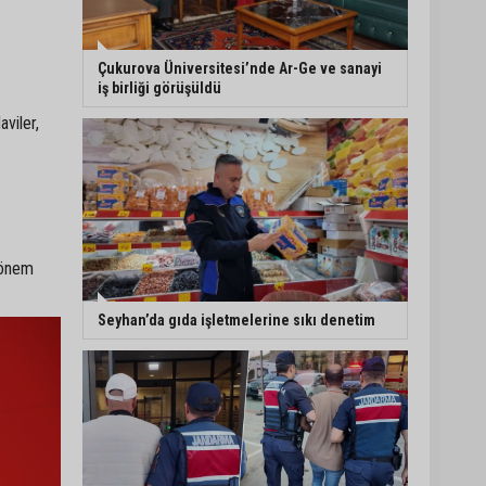
5. Yunusoğlu Futbol
Turnuvası’nda final
Çukurova Üniversitesi’nde Ar-Ge ve sanayi
heyecanı
iş birliği görüşüldü
viler,
Ceyhan’da Necdet
Sevinç Parkı’nda bakım
çalışması
Orhan Bayram’dan AK
 önem
Parti’ye Yüreğir çıkışı:
“Bizim belediye meclis
üyelerimize ne yaptınız?
Seyhan’da gıda işletmelerine sıkı denetim
Siz önce onu anlatın”