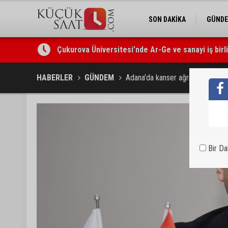
SON DAKİKA
GÜND
Çukurova Üniversitesi’nde Ar-Ge ve sanayi iş birl
Seyhan’da gıda işletmelerine sıkı denetim
HABERLER
GÜNDEM
Adana’da kanser ağrısı tedavis
Bir D