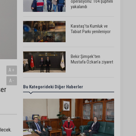
operasyonu: 104 şüpheli
yakalandı
Karataş’ta Kumluk ve
Tabiat Parkı yenileniyor
Bekir Şimşek’ten
Mustafa Özkan’a ziyaret
A+
A-
Bu Kategorideki Diğer Haberler
Ceyhan’da asfalt
ser
çalışmaları sürüyor
Ceyhan’da açık hava
sineması keyfi iki farklı
parkta devam ediyor
ilecek.