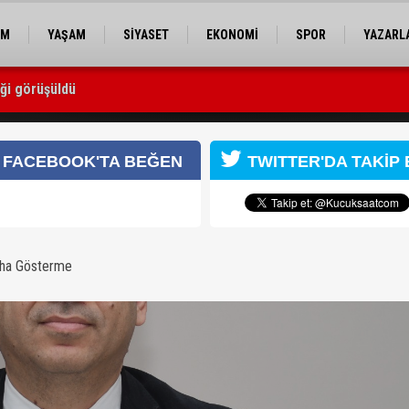
EM
YAŞAM
SİYASET
EKONOMİ
SPOR
YAZARL
iği görüşüldü
i sempozyumu düzenlenecek
FACEBOOK'TA BEĞEN
TWITTER'DA TAKİP 
aha Gösterme