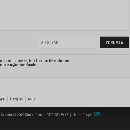
lara saldırı içeren, imla kuralları ile yazılmamış,
rumlar onaylanmamaktadır.
nye
İletişim
RSS
 Saklıdır © 2019
Küçük Saat
|
0532 059 69 46
|
Haber Scripti