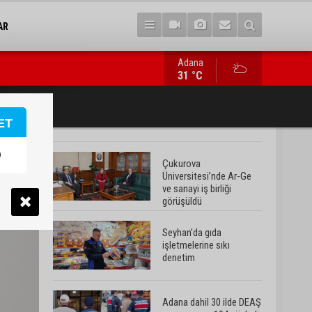
AR
Adana
Adana dahil 30 ilde DEAŞ operasyonu: 104 şüpheli yakalandı
31 °C
ET
Çukurova
Üniversitesi’nde Ar-Ge
ve sanayi iş birliği
görüşüldü
Seyhan’da gıda
işletmelerine sıkı
denetim
Adana dahil 30 ilde DEAŞ