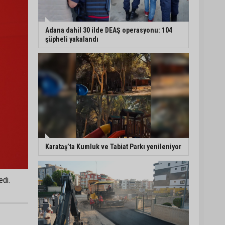
Adana dahil 30 ilde DEAŞ operasyonu: 104
şüpheli yakalandı
Karataş’ta Kumluk ve Tabiat Parkı yenileniyor
edi.