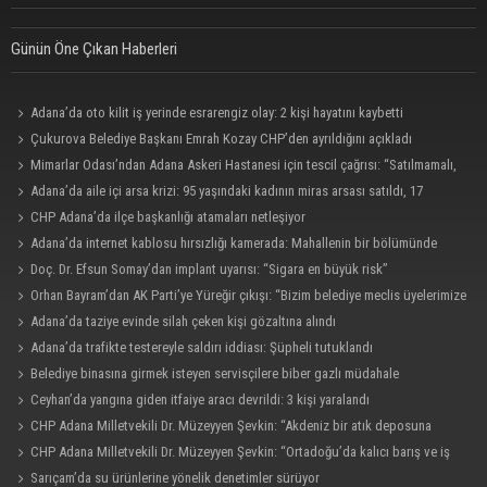
Günün Öne Çıkan Haberleri
Adana’da oto kilit iş yerinde esrarengiz olay: 2 kişi hayatını kaybetti
Çukurova Belediye Başkanı Emrah Kozay CHP’den ayrıldığını açıkladı
Mimarlar Odası’ndan Adana Askeri Hastanesi için tescil çağrısı: “Satılmamalı,
amaç dışı kullanılmamalı”
Adana’da aile içi arsa krizi: 95 yaşındaki kadının miras arsası satıldı, 17
milyonun 13 milyonu harcandı
CHP Adana’da ilçe başkanlığı atamaları netleşiyor
Adana’da internet kablosu hırsızlığı kamerada: Mahallenin bir bölümünde
internet erişimi kesildi
Doç. Dr. Efsun Somay’dan implant uyarısı: “Sigara en büyük risk”
Orhan Bayram’dan AK Parti’ye Yüreğir çıkışı: “Bizim belediye meclis üyelerimize
ne yaptınız? Siz önce onu anlatın”
Adana’da taziye evinde silah çeken kişi gözaltına alındı
Adana’da trafikte testereyle saldırı iddiası: Şüpheli tutuklandı
Belediye binasına girmek isteyen servisçilere biber gazlı müdahale
Ceyhan’da yangına giden itfaiye aracı devrildi: 3 kişi yaralandı
CHP Adana Milletvekili Dr. Müzeyyen Şevkin: “Akdeniz bir atık deposuna
dönüşmemeli”
CHP Adana Milletvekili Dr. Müzeyyen Şevkin: “Ortadoğu’da kalıcı barış ve iş
birliği sağlanmalı”
Sarıçam’da su ürünlerine yönelik denetimler sürüyor