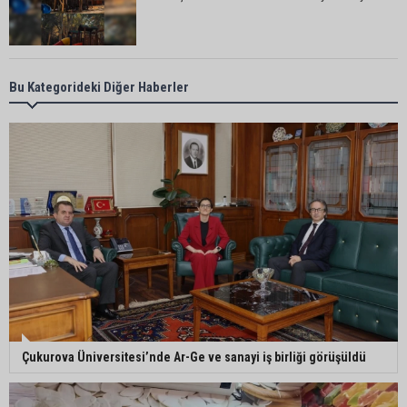
Bekir Şimşek’ten Mustafa Özkan’a ziyaret
Bu Kategorideki Diğer Haberler
Ceyhan’da asfalt çalışmaları sürüyor
Ceyhan’da açık hava sineması keyfi iki farklı
parkta devam ediyor
5. Yunusoğlu Futbol Turnuvası’nda final heyecanı
Çukurova Üniversitesi’nde Ar-Ge ve sanayi iş birliği görüşüldü