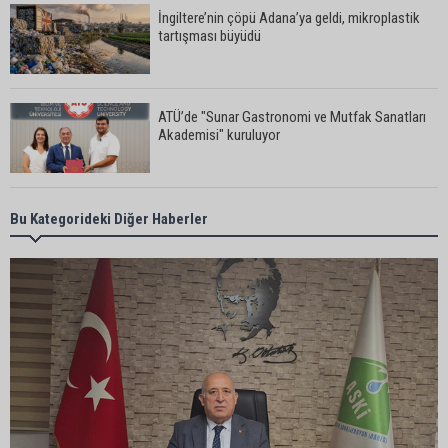
İngiltere’nin çöpü Adana’ya geldi, mikroplastik
tartışması büyüdü
ATÜ’de "Sunar Gastronomi ve Mutfak Sanatları
Akademisi" kuruluyor
Göçükte hayatını kaybeden Bekir Çelik, Kozan'da
Bu Kategorideki Diğer Haberler
toprağa verildi
Kozan’da üreticilere Akdeniz Meyve Sineği
uyarısı
İstanbul Lider Kolejleri Adana Kampüsü’ne yoğun
ilgi: Kontenjanlar dolmak üzere