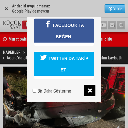
Android uygulamamız
Yükle
Google Play'de mevcut
FACEBOOK'TA
Murat Şahin Aktürk, YENİ Parti Tufanbeyli İlçe Başkanı oldu
BEĞEN
ASKİ Genel Müdürü Mansur Aladağ emekli oldu
HABERLER
GÜNDEM
Adana’da otomobil sulama kanalına devrildi: 1 kişi hayatını kaybetti
TWITTER'DA TAKİP
ET
Bir Daha Gösterme