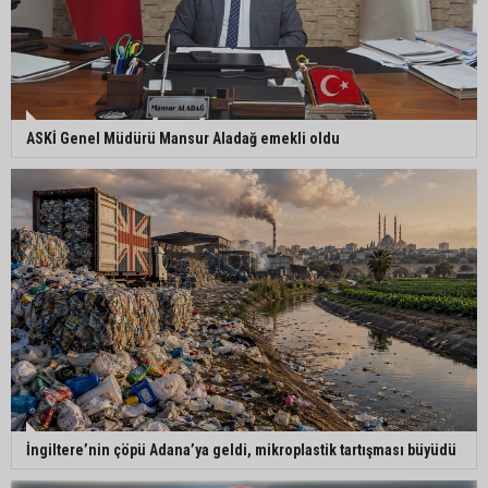
Göçükte hayatını kaybeden işçinin cenazesi
ailesine teslim edildi
ASKİ Genel Müdürü Mansur Aladağ emekli oldu
Yumurtalık Belediye Başkanı Erdinç Altıok: “Ben
bir yere gitmiyorum, partimdeyim”
ASKİ’den mikroplastik iddialarına açıklama:
“Tesis kirliliğin kaynağı değil”
İngiltere’nin çöpü Adana’ya geldi, mikroplastik tartışması büyüdü