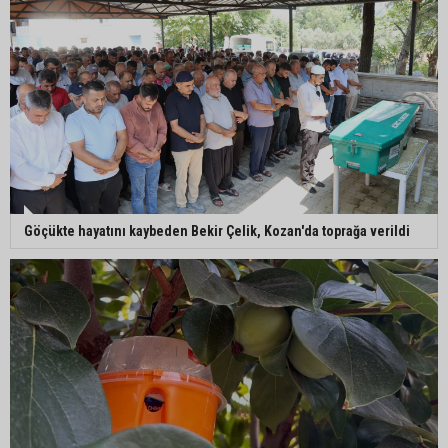
Göçükte hayatını kaybeden Bekir Çelik, Kozan'da toprağa verildi