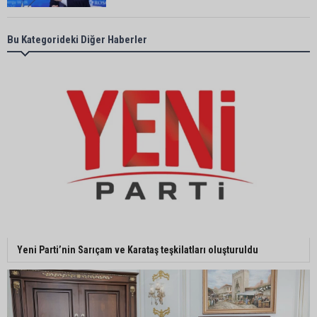
Başkan Ali Bedrettin Karataş’tan sahiller için
Bu Kategorideki Diğer Haberler
duyarlılık çağrısı
MHP Adana İl Başkanı Hakan Yıldırım:
“Liderimize dil uzatmak sizin haddinize değildir”
Adanalı 13 yaşındaki Ela Nur şelalede hayatını
kaybetti
Adanalı NASA astronotu Deniz Burnham uzaya
Yeni Parti’nin Sarıçam ve Karataş teşkilatları oluşturuldu
gidiyor