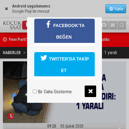
Android uygulamamız
Yükle
Google Play'de mevcut
FACEBOOK'TA
Yeni Parti’nin Sarıçam ve Karataş teşkilatları oluşturuldu
BEĞEN
Feke Belediye Başkanı Cömert Özen, Adana Valisi Mustafa Yavuz’u
Adana’da sokakta silahlı saldırı: 1 yaralı
HABERLER
GÜNDEM
ziyaret etti
TWITTER'DA TAKİP
ET
Bir Daha Gösterme
09:20
05 Şubat 2020