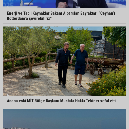
Enerji ve Tabii Kaynaklar Bakanı Alparslan Bayraktar: “Ceyhan’ı
Rotterdam’a çevirebiliriz”
Adana eski MİT Bölge Başkanı Mustafa Hakkı Tekiner vefat etti