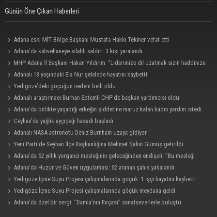
Günün Öne Çıkan Haberleri
Adana eski MİT Bölge Başkanı Mustafa Hakkı Tekiner vefat etti
Adana’da kahvehaneye silahlı saldırı: 3 kişi yaralandı
MHP Adana İl Başkanı Hakan Yıldırım: “Liderimize dil uzatmak sizin haddinize
değildir”
Adanalı 13 yaşındaki Ela Nur şelalede hayatını kaybetti
Yedigöze’deki göçüğün nedeni belli oldu
Adanalı araştırmacı Burhan Eptemli CHP’de başkan yardımcısı oldu
Adana’da birlikte yaşadığı erkeğin şiddetine maruz kalan kadın yardım istedi
Ceyhan’da yağlık ayçiçeği hasadı başladı
Adanalı NASA astronotu Deniz Burnham uzaya gidiyor
Yeni Parti'de Seyhan İlçe Başkanlığına Mehmet Şahin Gümüş getirildi
Adana’da 52 yıllık yorgancı mesleğinin geleceğinden endişeli: “Bu mesleği
çocuğuma bile öğretemedim”
Adana’da Huzur ve Güven uygulaması: 62 aranan şahıs yakalandı
Yedigöze İçme Suyu Projesi çalışmalarında göçük: 1 işçi hayatını kaybetti
Yedigöze İçme Suyu Projesi çalışmalarında göçük meydana geldi
Adana’da özel bir sergi: “Damla’nın Fırçası” sanatseverlerle buluştu