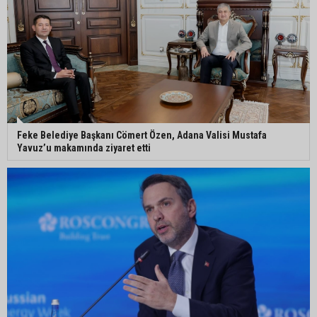
Kozan’da üreticilere yangın ve anız uyarısı
Ceyhan’da yağlık ayçiçeği hasadı başladı
Feke Belediye Başkanı Cömert Özen, Adana Valisi Mustafa
Yavuz’u makamında ziyaret etti