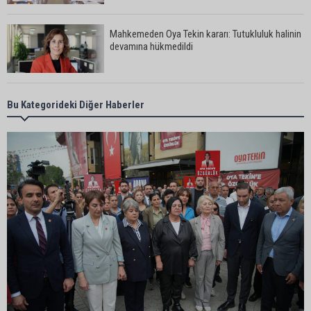
Mahkemeden Oya Tekin kararı: Tutukluluk halinin
devamına hükmedildi
Adana’da taziye evinde silahlı kavga kamerada:
Bu Kategorideki Diğer Haberler
Çok sayıda polis ekibi olay yerine sevk edildi
Adana’da parktaki OED cihazını çalan şüpheli
tutuklandı
Seyhan’da fırın ve pastanelere hijyen denetimi
gerçekleştirildi
Eski polis memuru Ergün Karakaya’nın