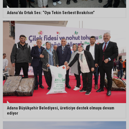
öldürüldüğü silahlı kavganın görüntüleri ortaya
çıktı
Adana’da Ortak Ses: “Oya Tekin Serbest Bırakılsın”
İmamoğlu’nda hijyen ve etiket kontrolü
Mustafa Özkan: "Yüreğir Belediye Başkan
Vekilliği seçimine ilişkin hukuki süreç başlatıldı"
Adana Büyükşehir Belediyesi, üreticiye destek olmaya devam
ediyor