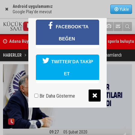
Android uygulamamız
Yükle
Google Play'de mevcut
FACEBOOK'TA
Adana Büyükşehir Yaz Spor Okulları’nda 30 bin çocuk sporla buluştu
BEĞEN
Beşiktaş dosyasında iki tahliye: Özcan Zenger ve Utku Caner Çaykar
Muhtarlar Bölge Toplantıları tamamlandı
HABERLER
YAŞAM
bırakıldı
TWITTER'DA TAKİP
ET
Bir Daha Gösterme
09:27
05 Şubat 2020