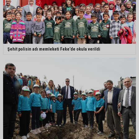
Şehit polisin adı memleketi Feke’de okula verildi