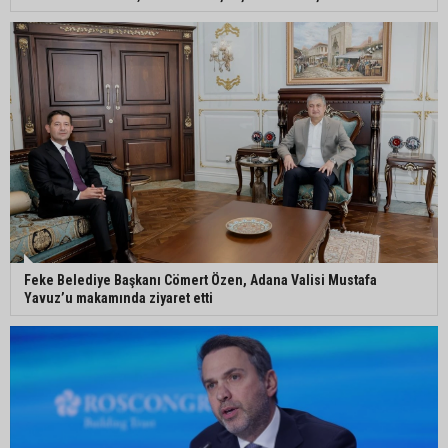
gidiyor
Kozan’da üreticilere yangın ve anız uyarısı
Ceyhan’da yağlık ayçiçeği hasadı başladı
Feke Belediye Başkanı Cömert Özen, Adana Valisi Mustafa
Yavuz’u makamında ziyaret etti