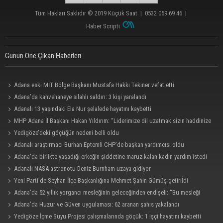
Tüm Hakları Saklıdır © 2019
Küçük Saat
|
0532 059 69 46
|
Haber Scripti
Günün Öne Çıkan Haberleri
Adana eski MİT Bölge Başkanı Mustafa Hakkı Tekiner vefat etti
Adana’da kahvehaneye silahlı saldırı: 3 kişi yaralandı
Adanalı 13 yaşındaki Ela Nur şelalede hayatını kaybetti
MHP Adana İl Başkanı Hakan Yıldırım: “Liderimize dil uzatmak sizin haddinize
değildir”
Yedigöze’deki göçüğün nedeni belli oldu
Adanalı araştırmacı Burhan Eptemli CHP’de başkan yardımcısı oldu
Adana’da birlikte yaşadığı erkeğin şiddetine maruz kalan kadın yardım istedi
Adanalı NASA astronotu Deniz Burnham uzaya gidiyor
Yeni Parti'de Seyhan İlçe Başkanlığına Mehmet Şahin Gümüş getirildi
Adana’da 52 yıllık yorgancı mesleğinin geleceğinden endişeli: “Bu mesleği
çocuğuma bile öğretemedim”
Adana’da Huzur ve Güven uygulaması: 62 aranan şahıs yakalandı
Yedigöze İçme Suyu Projesi çalışmalarında göçük: 1 işçi hayatını kaybetti