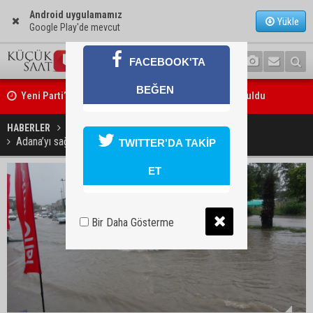
Android uygulamamız
Yükle
Google Play'de mevcut
FACEBOOK'TA
Yeni Parti’nin Sarıçam ve Karataş teşkilatları oluşturuldu
BEĞEN
Feke Belediye Başkanı Cömert Özen, Adana Valisi Mustafa Yavuz’u
ziyaret etti
HABERLER
GÜNDEM
Adana’yı sağanak yağış vurdu, yollar göle döndü
TWITTER'DA TAKİP
ET
Bir Daha Gösterme