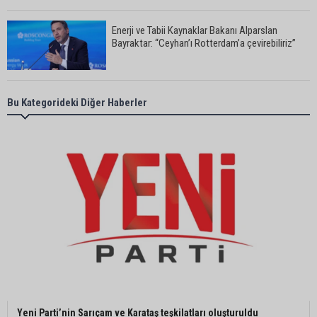
Enerji ve Tabii Kaynaklar Bakanı Alparslan
Bayraktar: “Ceyhan’ı Rotterdam’a çevirebiliriz”
Başkan Ali Bedrettin Karataş’tan sahiller için
Bu Kategorideki Diğer Haberler
duyarlılık çağrısı
MHP Adana İl Başkanı Hakan Yıldırım:
“Liderimize dil uzatmak sizin haddinize değildir”
Adanalı 13 yaşındaki Ela Nur şelalede hayatını
kaybetti
Adanalı NASA astronotu Deniz Burnham uzaya
Yeni Parti’nin Sarıçam ve Karataş teşkilatları oluşturuldu