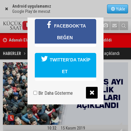
Android uygulamamız
Yükle
Google Play'de mevcut
FACEBOOK'TA
Adanalı Elanur Ateş, U15 Milli Takım kampına davet edildi
BEĞEN
Bakan Gürlek: “Hiçbir orman yangınının faili meçhul kalmasına müs
Ağustos ayı işsizlik rakamları açıklandı
HABERLER
EKONOMİ
edilmeyecek”
TWITTER'DA TAKİP
ET
Bir Daha Gösterme
10:32
15 Kasım 2019