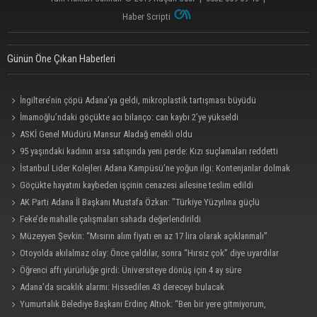
Haber Scripti
Günün Öne Çıkan Haberleri
İngiltere’nin çöpü Adana’ya geldi, mikroplastik tartışması büyüdü
İmamoğlu’ndaki göçükte acı bilanço: can kaybı 2’ye yükseldi
ASKİ Genel Müdürü Mansur Aladağ emekli oldu
95 yaşındaki kadının arsa satışında yeni perde: Kızı suçlamaları reddetti
İstanbul Lider Kolejleri Adana Kampüsü’ne yoğun ilgi: Kontenjanlar dolmak
üzere
Göçükte hayatını kaybeden işçinin cenazesi ailesine teslim edildi
AK Parti Adana İl Başkanı Mustafa Özkan: "Türkiye Yüzyılına güçlü
teşkilatımızla yürüyoruz"
Feke’de mahalle çalışmaları sahada değerlendirildi
Müzeyyen Şevkin: “Mısırın alım fiyatı en az 17 lira olarak açıklanmalı”
Otoyolda akılalmaz olay: Önce çaldılar, sonra “Hırsız çok” diye uyardılar
Öğrenci affı yürürlüğe girdi: Üniversiteye dönüş için 4 ay süre
Adana’da sıcaklık alarmı: Hissedilen 43 dereceyi bulacak
Yumurtalık Belediye Başkanı Erdinç Altıok: “Ben bir yere gitmiyorum,