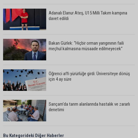
Adanalı Elanur Ateş, U15 Milli Takım kampına
davet edildi
Bakan Gürlek: “Hiçbir orman yangınının faili
meçhul kalmasına müsaade edilmeyecek”
Öğrenci affı yürürlüğe girdi: Üniversiteye dönüş
için 4 ay süre
Sarıçam’da tarım alanlarında hastalık ve zararlı
denetimi
Adanalı iki teknik direktör Trendyol 1. Lig’de
Bu Kategorideki Diğer Haberler