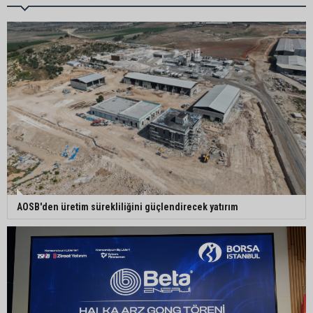
görev yapacak
Süreyya Yavuz’dan şehit ailelerine ziyaret
Murat Şahin Aktürk, YENİ Parti Tufanbeyli İlçe
Başkanı oldu
ASKİ Genel Müdürü Mansur Aladağ emekli oldu
⁠AOSB'den üretim sürekliliğini güçlendirecek yatırım
İngiltere’nin çöpü Adana’ya geldi, mikroplastik
tartışması büyüdü